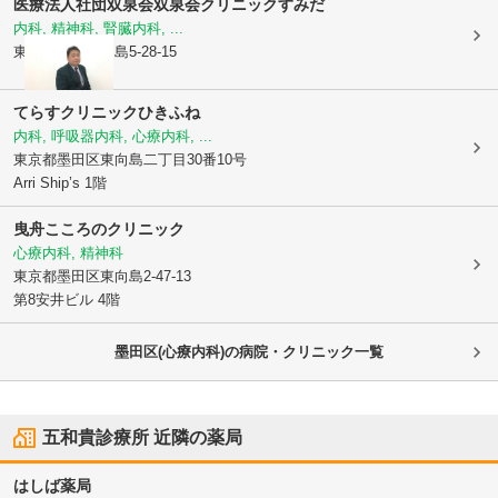
医療法人社団双泉会
双泉会クリニックすみだ
内科, 精神科, 腎臓内科, ...
東京都墨田区
向島5-28-15
てらすクリニックひきふね
内科, 呼吸器内科, 心療内科, ...
東京都墨田区
東向島二丁目30番10号
Arri Ship’s 1階
曳舟こころのクリニック
心療内科, 精神科
東京都墨田区
東向島2-47-13
第8安井ビル 4階
墨田区(心療内科)の病院・クリニック一覧
五和貴診療所
近隣の薬局
はしば薬局