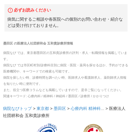
必ずお読みください
病気に関するご相談や各医院への個別のお問い合わせ・紹介な
どは受け付けておりません。
墨田区
の
医療法人社団耕和会 五和貴診療所
情報
病院なび では、
東京都
墨田区
の
五和貴診療所
の
評判・求人・転職
情報を掲載していま
す。
病院なび では市区町村別/診療科目別に病院・医院・薬局を探せるほか、予約ができる
医療機関や、キーワードでの検索も可能です。
病院を探したい時、診療時間を調べたい時、医師求人や看護師求人、薬剤師求人情報
を知りたい時に便利です。
また、役立つ医療コラムなども掲載していますので、是非ご覧になってください。
関連キーワード:
心療内科 / 精神科 / 神経科 / 墨田区 / 診療所 / かかりつけ
病院なびトップ
>
東京都
>
墨田区
>
心療内科
精神科
... >
医療法人
社団耕和会 五和貴診療所