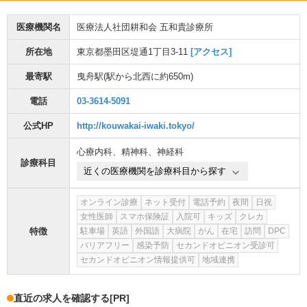
医療機関名
医療法人社団耕和会 五和貴診療所
所在地
東京都墨田区堤通1丁目3-11
[アクセス]
最寄駅
曳舟駅
(駅から
北西に約650m
)
電話
03-3614-5091
公式HP
http://kouwakai-iwaki.tokyo/
心療内科
、
精神科
、
神経科
診療科目
近くの医療機関を診療科目から探す
オンライン診療
ネット受付
電話予約
夜間
日祝
女性医師
スマホ保険証
入院可
キッズ
クレカ
特徴
駐車場
英語
外国語
大病院
がん
在宅
訪問
DPC
バリアフリー
感染予防
セカンドオピニオン受診可
セカンドオピニオン情報提供可
地域連携
直近の求人を確認する
[PR]