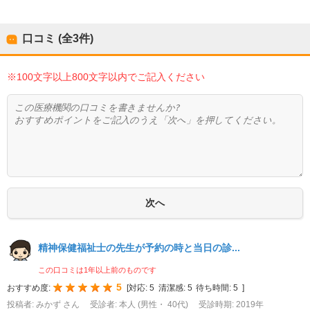
口コミ (全
3
件)
※100文字以上800文字以内でご記入ください
精神保健福祉士の先生が予約の時と当日の診...
この口コミは1年以上前のものです
5
おすすめ度:
[
対応:
5
清潔感:
5
待ち時間:
5
]
投稿者: みかず さん
受診者: 本人 (男性・ 40代)
受診時期: 2019年