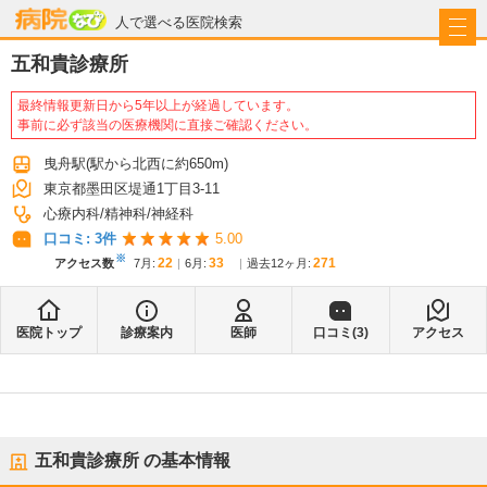
病院なび
人で選べる医院検索
五和貴診療所
最終情報更新日から5年以上が経過しています。
事前に必ず該当の医療機関に直接ご確認ください。
曳舟駅
(駅から
北西に約650m
)
東京都墨田区堤通1丁目3-11
心療内科
精神科
神経科
口コミ:
3
件
5.00
※
22
33
271
アクセス数
7月
:
6月
:
過去12ヶ月:
医院トップ
診療案内
医師
口コミ(
3
)
アクセス
五和貴診療所
の基本情報