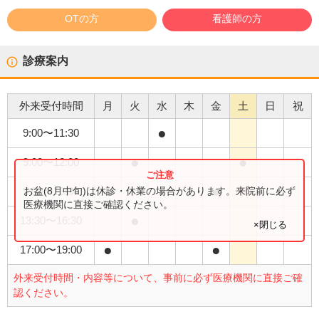
OTの方
看護師の方
診療案内
外来受付時間
月
火
水
木
金
土
日
祝
●
9:00
〜
11:30
●
●
9:00
〜
12:00
●
●
お盆(8月中旬)は休診・休業の場合があります。来院前に必ず
9:00
〜
13:30
医療機関に直接ご確認ください。
●
13:30
〜
16:30
×閉じる
●
●
17:00
〜
19:00
外来受付時間・内容等について、事前に必ず医療機関に直接ご確
認ください。