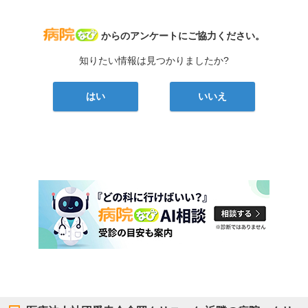
病院なび
からのアンケートにご協力ください。
知りたい情報は見つかりましたか?
はい
いいえ