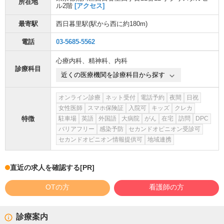
所在地
ル2階
[アクセス]
最寄駅
西日暮里駅
(駅から
西に約180m
)
電話
03-5685-5562
心療内科
、
精神科
、
内科
診療科目
近くの医療機関を診療科目から探す
オンライン診療
ネット受付
電話予約
夜間
日祝
女性医師
スマホ保険証
入院可
キッズ
クレカ
特徴
駐車場
英語
外国語
大病院
がん
在宅
訪問
DPC
バリアフリー
感染予防
セカンドオピニオン受診可
セカンドオピニオン情報提供可
地域連携
直近の求人を確認する
[PR]
OTの方
看護師の方
診療案内