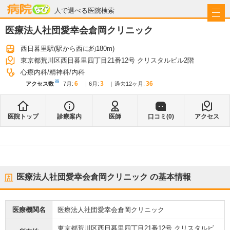
病院なび
人で選べる医院検索
医療法人社団愛幸会倉岡クリニック
西日暮里駅
(駅から
西に約180m
)
東京都荒川区西日暮里四丁目21番12号 クリスタルビル2階
心療内科
精神科
内科
※
6
3
36
アクセス数
7月
:
6月
:
過去12ヶ月:
医院トップ
診療案内
医師
口コミ(
0
)
アクセス
医療法人社団愛幸会倉岡クリニック
の基本情報
医療機関名
医療法人社団愛幸会倉岡クリニック
東京都荒川区西日暮里四丁目21番12号 クリスタルビ