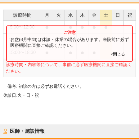
診療時間
月
火
水
木
金
土
日
祝
●
●
●
●
●
9:00
〜
12:00
●
お盆(8月中旬)は休診・休業の場合があります。来院前に必ず
15:00
〜
17:00
医療機関に直接ご確認ください。
●
●
●
●
15:00
〜
18:30
×閉じる
診療時間・内容等について、事前に必ず医療機関に直接ご確認く
ださい。
備考:
初診の方は必ずお電話ください。
休診日:
火・日・祝
医師・施設情報