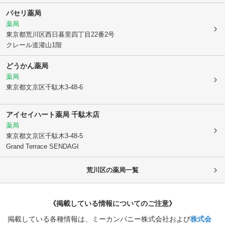
パセリ薬局
薬局
東京都荒川区
西日暮里四丁目22番2号
クレール道灌山1階
どうかん薬局
薬局
東京都文京区
千駄木3-48-6
アイセイハート薬局 千駄木店
薬局
東京都文京区
千駄木3-48-5
Grand Terrace SENDAGI
荒川区
の薬局一覧
《掲載している情報についてのご注意》
掲載している各種情報は、ミーカンパニー株式会社および
株式会