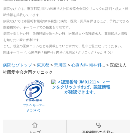
病院なび では、
東京都
荒川区
の
医療法人社団愛幸会倉岡クリニック
の
評判・求人・転
職
情報を掲載しています。
病院なび では市区町村別/診療科目別に病院・医院・薬局を探せるほか、予約ができる
医療機関や、キーワードでの検索も可能です。
病院を探したい時、診療時間を調べたい時、医師求人や看護師求人、薬剤師求人情報
を知りたい時に便利です。
また、役立つ医療コラムなども掲載していますので、是非ご覧になってください。
関連キーワード:
心療内科 / 精神科 / 内科 / 荒川区 / クリニック / かかりつけ
病院なびトップ
>
東京都
>
荒川区
>
心療内科
精神科
... >
医療法人
社団愛幸会倉岡クリニック
プライバシーマー
クについて
トップ
医療機関の皆様へ