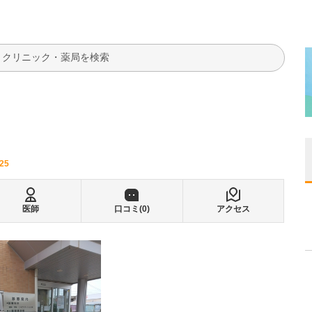
検索
125
医師
口コミ(
0
)
アクセス