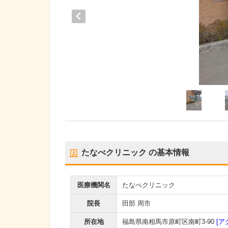
たなべクリニック
の基本情報
医療機関名
たなべクリニック
院長
田部 周市
所在地
福島県南相馬市原町区南町3-90
[ア