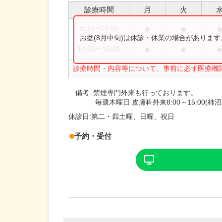
診療時間
月
火
●
●
8:00
〜
12:00
お盆(8月中旬)は休診・休業の場合がありま
●
●
14:00
〜
18:00
診療時間・内容等について、事前に必ず医療機
備考:
禁煙専門外来も行っております。
毎週木曜日 皮膚科外来8:00～15:00(柿沼
休診日:
第二・四土曜、日曜、祝日
予約・受付