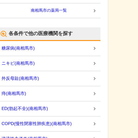
南相馬市
の薬局一覧
各条件で他の医療機関を探す
糖尿病
(
南相馬市
)
ニキビ
(
南相馬市
)
外反母趾
(
南相馬市
)
痔
(
南相馬市
)
ED(勃起不全)
(
南相馬市
)
COPD(慢性閉塞性肺疾患)
(
南相馬市
)