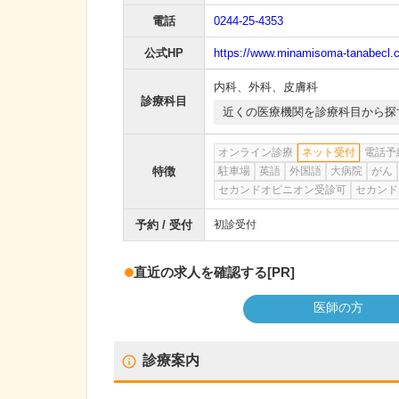
電話
0244-25-4353
公式HP
https://www.minamisoma-tanabecl.
内科
、
外科
、
皮膚科
診療科目
近くの医療機関を診療科目から探
オンライン診療
ネット受付
電話予
特徴
駐車場
英語
外国語
大病院
がん
セカンドオピニオン受診可
セカンド
予約 / 受付
初診受付
直近の求人を確認する
[PR]
医師の方
診療案内