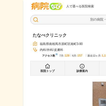
病院なび
人で選べる医院検索
たなべクリニック
福島県南相馬市原町区南町3-90
内科
外科
皮膚科
※
128
157
1,
アクセス数
7月
:
6月
:
過去12ヶ月:
医院トップ
診療案内