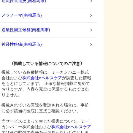
逆流性食道炎
(
南相馬市
)
メラノーマ
(
南相馬市
)
過敏性腸症候群
(
南相馬市
)
神経性疼痛
(
南相馬市
)
《掲載している情報についてのご注意》
掲載している各種情報は、ミーカンパニー株式
会社および
株式会社eヘルスケア
が調査した情報
をもとにしています。 正確な情報掲載に努めて
おりますが、内容を完全に保証するものではあ
りません。
掲載されている医院を受診される場合は、事前
に必ず該当の医院に直接ご確認ください。
当サービスによって生じた損害について、ミー
カンパニー株式会社および
株式会社eヘルスケア
ではその賠償の責任を一切負わないものとしま