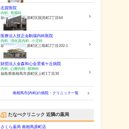
志賀医院
内科, 胃腸科
福島県南相馬市
原町区国見町2丁目64
医療法人技正会
駒場内科医院
内科, 消化器内科, 小児科
福島県南相馬市
原町区三島町2丁目202-1
財団法人金森和心会
雲雀ケ丘病院
内科, 心療内科, 精神科
福島県南相馬市
原町区上町1丁目30
南相馬市(内科)の病院・クリニック一覧
たなべクリニック
近隣の薬局
さくら薬局 南相馬原町店