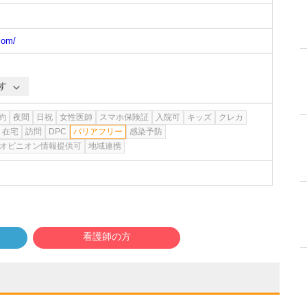
com/
す
約
夜間
日祝
女性医師
スマホ保険証
入院可
キッズ
クレカ
在宅
訪問
DPC
バリアフリー
感染予防
オピニオン情報提供可
地域連携
看護師の方