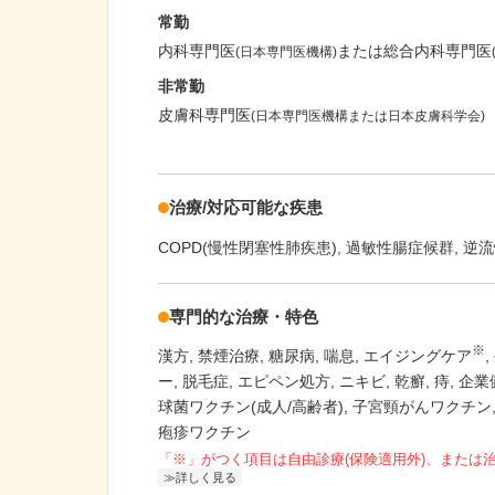
常勤
内科専門医
または総合内科専門医
(日本専門医機構)
非常勤
皮膚科専門医
(日本専門医機構または日本皮膚科学会)
治療/対応可能な疾患
COPD(慢性閉塞性肺疾患)
過敏性腸症候群
逆流
専門的な治療・特色
※
漢方
禁煙治療
糖尿病
喘息
エイジングケア
ー
脱毛症
エピペン処方
ニキビ
乾癬
痔
企業
球菌ワクチン(成人/高齢者)
子宮頸がんワクチン
疱疹ワクチン
「※」がつく項目は自由診療(保険適用外)、または
詳しく見る