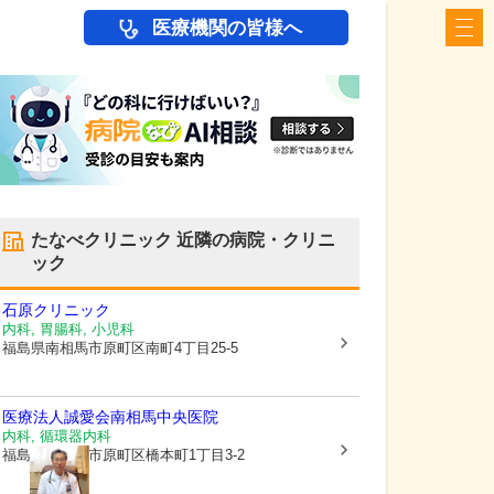
医療機関の皆様へ
たなべクリニック
近隣の病院・クリニ
ック
石原クリニック
内科, 胃腸科, 小児科
福島県南相馬市
原町区南町4丁目25-5
医療法人誠愛会
南相馬中央医院
内科, 循環器内科
福島県南相馬市
原町区橋本町1丁目3-2