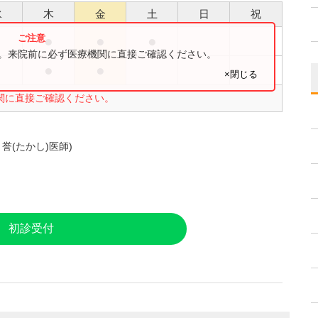
水
木
金
土
日
祝
●
●
●
●
す。来院前に必ず医療機関に直接ご確認ください。
●
●
●
×閉じる
関に直接ご確認ください。
 誉(たかし)医師)
初診受付