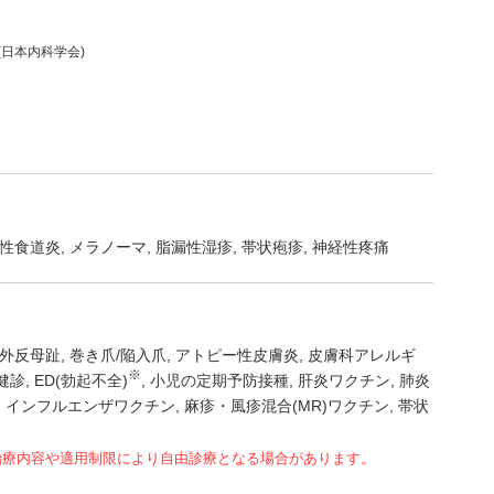
(日本内科学会)
性食道炎
メラノーマ
脂漏性湿疹
帯状疱疹
神経性疼痛
外反母趾
巻き爪/陥入爪
アトピー性皮膚炎
皮膚科アレルギ
※
健診
ED(勃起不全)
小児の定期予防接種
肝炎ワクチン
肺炎
インフルエンザワクチン
麻疹・風疹混合(MR)ワクチン
帯状
治療内容や適用制限により自由診療となる場合があります。