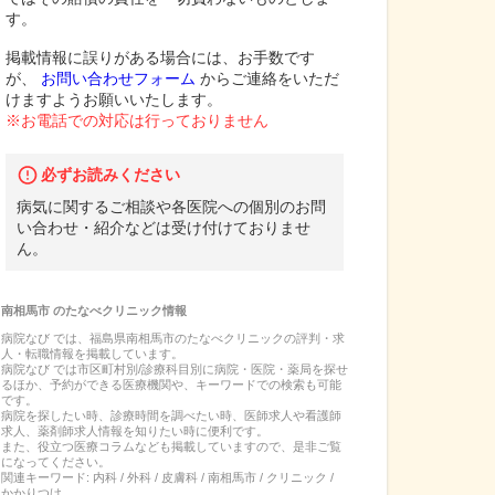
す。
掲載情報に誤りがある場合には、お手数です
が、
お問い合わせフォーム
からご連絡をいただ
けますようお願いいたします。
※お電話での対応は行っておりません
必ずお読みください
病気に関するご相談や各医院への個別のお問
い合わせ・紹介などは受け付けておりませ
ん。
南相馬市
の
たなべクリニック
情報
病院なび では、
福島県
南相馬市
の
たなべクリニック
の
評判・求
人・転職
情報を掲載しています。
病院なび では市区町村別/診療科目別に病院・医院・薬局を探せ
るほか、予約ができる医療機関や、キーワードでの検索も可能
です。
病院を探したい時、診療時間を調べたい時、医師求人や看護師
求人、薬剤師求人情報を知りたい時に便利です。
また、役立つ医療コラムなども掲載していますので、是非ご覧
になってください。
関連キーワード:
内科 / 外科 / 皮膚科 / 南相馬市 / クリニック /
かかりつけ