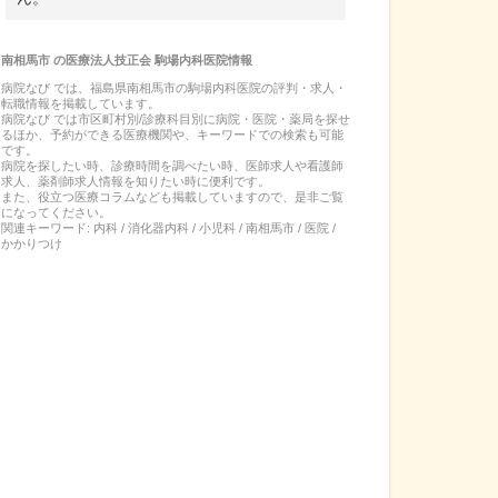
南相馬市
の
医療法人技正会 駒場内科医院
情報
病院なび では、
福島県
南相馬市
の
駒場内科医院
の
評判・求人・
転職
情報を掲載しています。
病院なび では市区町村別/診療科目別に病院・医院・薬局を探せ
るほか、予約ができる医療機関や、キーワードでの検索も可能
です。
病院を探したい時、診療時間を調べたい時、医師求人や看護師
求人、薬剤師求人情報を知りたい時に便利です。
また、役立つ医療コラムなども掲載していますので、是非ご覧
になってください。
関連キーワード:
内科 / 消化器内科 / 小児科 / 南相馬市 / 医院 /
かかりつけ