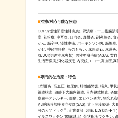
治療/対応可能な疾患
COPD(慢性閉塞性肺疾患)
胃潰瘍・十二指腸潰
塞
花粉症
中耳炎
口内炎
扁桃炎
副鼻腔炎
食
がん
脳卒中
慢性疼痛
パーキンソン病
脳梗塞
かぜ
神経性疼痛
ものもらい
尿路結石
尿道炎
胱/UUI(切迫性尿失禁)
男性型脱毛症(AGA)
貧血
生活習慣病,消化器疾患,内視鏡,エコー,高血圧,高
専門的な治療・特色
C型肝炎
高血圧
糖尿病
肝機能障害
喘息
甲状
視鏡検査
鎮静下大腸内視鏡
胃内視鏡検査
炎症
皮膚科アレルギー
白癬
エピペン処方
物忘れ/
き/睡眠時無呼吸症候群(SAS)
舌下免疫療法
大
※
可の人間ドック
企業健診
頭痛
ED(勃起不全)
イルスワクチン(60歳以上)
帯状疱疹ワクチン