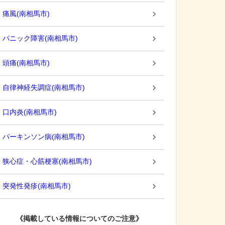
痛風
(
南相馬市
)
パニック障害
(
南相馬市
)
頭痛
(
南相馬市
)
自律神経失調症
(
南相馬市
)
口内炎
(
南相馬市
)
パーキンソン病
(
南相馬市
)
狭心症・心筋梗塞
(
南相馬市
)
突発性発疹
(
南相馬市
)
《掲載している情報についてのご注意》