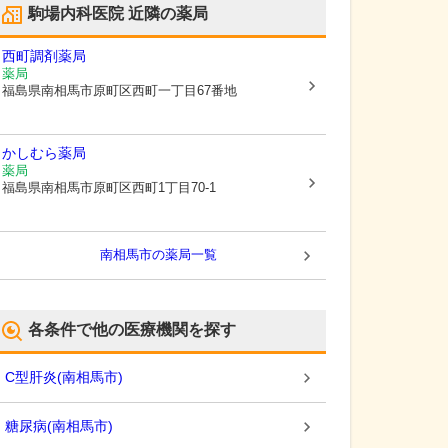
駒場内科医院
近隣の薬局
西町調剤薬局
薬局
福島県南相馬市
原町区西町一丁目67番地
かしむら薬局
薬局
福島県南相馬市
原町区西町1丁目70-1
南相馬市
の薬局一覧
各条件で他の医療機関を探す
C型肝炎
(
南相馬市
)
糖尿病
(
南相馬市
)