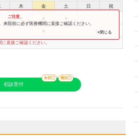
水
木
金
土
日
祝
●
●
●
●
す。来院前に必ず医療機関に直接ご確認ください。
●
●
×閉じる
関に直接ご確認ください。
今日◯
明日◯
初診受付