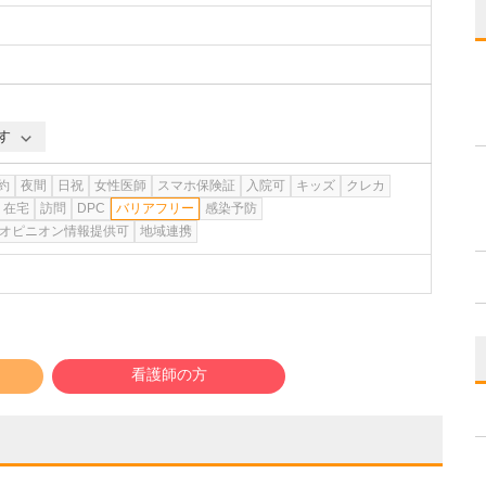
す
約
夜間
日祝
女性医師
スマホ保険証
入院可
キッズ
クレカ
在宅
訪問
DPC
バリアフリー
感染予防
オピニオン情報提供可
地域連携
看護師の方