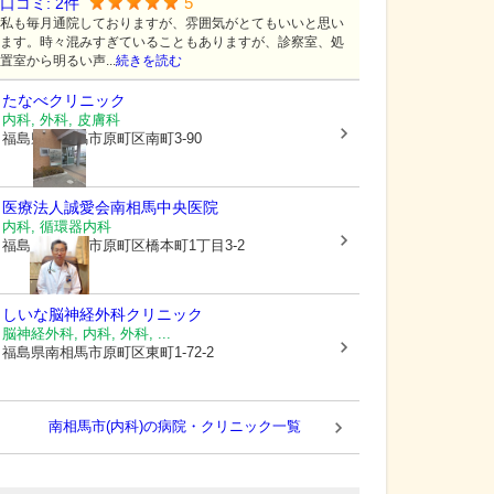
5
口コミ:
2
件
私も毎月通院しておりますが、雰囲気がとてもいいと思い
ます。時々混みすぎていることもありますが、診察室、処
置室から明るい声...
続きを読む
たなべクリニック
内科, 外科, 皮膚科
福島県南相馬市
原町区南町3-90
医療法人誠愛会
南相馬中央医院
内科, 循環器内科
福島県南相馬市
原町区橋本町1丁目3-2
しいな脳神経外科クリニック
脳神経外科, 内科, 外科, ...
福島県南相馬市
原町区東町1-72-2
南相馬市(内科)の病院・クリニック一覧