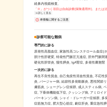
経鼻内視鏡検査,
「※」がつく項目は自由診療(保険適用外)、または
詳しく見る
本情報に関するご注意
診察可能な難病
専門的に診る
原発性高脂血症
家族性高コレステロール血症(ホ
胆汁性肝硬変
特発性門脈圧亢進症
肝外門脈閉
硬化性胆管炎
慢性膵炎
IgA腎症
多発性嚢胞腎
一次的に診る
再生不良性貧血
自己免疫性溶血性貧血
不応性
炎
バージャー病
結節性多発動脈炎
悪性関節リ
膚筋炎
シェーグレン症候群
成人スティル病
ベ
症
下垂体機能低下症
クッシング病
アミロイド
パーキンソン病
シャイ・ドレーガー症候群
多
症筋無力症
肥大型心筋症
劇症肝炎
重症急性膵