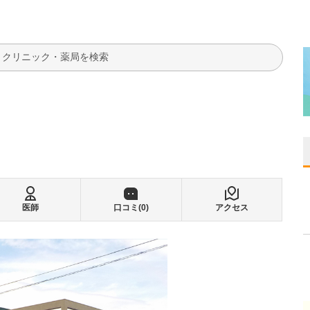
検索
医師
口コミ(
0
)
アクセス