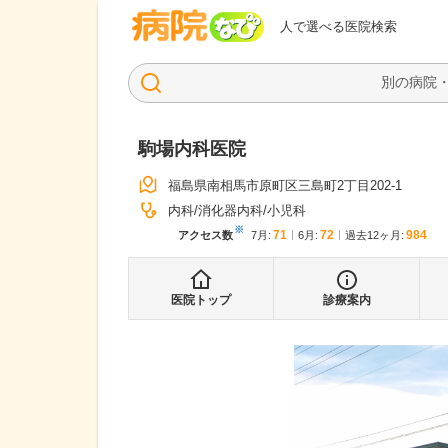
病院なび
人で選べる医院検索
駒場内科医院
福島県南相馬市原町区三島町2丁目202-1
内科
消化器内科
小児科
※
71
72
984
アクセス数
7月
:
6月
:
過去12ヶ月:
医院トップ
診療案内