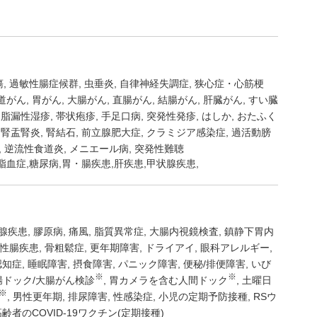
瘍
過敏性腸症候群
虫垂炎
自律神経失調症
狭心症・心筋梗
道がん
胃がん
大腸がん
直腸がん
結腸がん
肝臓がん
すい臓
脂漏性湿疹
帯状疱疹
手足口病
突発性発疹
はしか
おたふく
腎盂腎炎
腎結石
前立腺肥大症
クラミジア感染症
過活動膀
逆流性食道炎
メニエール病
突発性難聴
脂血症,糖尿病,胃・腸疾患,肝疾患,甲状腺疾患,
腺疾患
膠原病
痛風
脂質異常症
大腸内視鏡検査
鎮静下胃内
性腸疾患
骨粗鬆症
更年期障害
ドライアイ
眼科アレルギー
認知症
睡眠障害
摂食障害
パニック障害
便秘/排便障害
いび
※
※
腸ドック/大腸がん検診
胃カメラを含む人間ドック
土曜日
※
男性更年期
排尿障害
性感染症
小児の定期予防接種
RSウ
高齢者のCOVID-19ワクチン(定期接種)