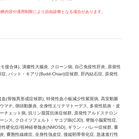
治療内容や適用制限により自由診療となる場合があります。
モ接合体)
潰瘍性大腸炎
クローン病
自己免疫性肝炎
原発性
塞症
バット・キアリ(Budd-Chiari)症候群
肝内結石症
原発性
貧血(骨髄異形成症候群)
特発性血小板減少性紫斑病
高安動脈
ウマチ
側頭動脈炎
全身性エリテマトーデス
多発性筋炎・皮
ーチェット病
抗リン脂質抗体症候群
原発性アルドステロン
ーシス
クロイツフェルト・ヤコブ病(CJD)
脊髄小脳変性症
発性硬化症/視神経脊髄炎(NMOSD)
ギラン・バレー症候群
重
炎
嚢胞性線維症
全身性強皮症
後縦靭帯骨化症
急速進行性