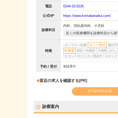
電話
0244-32-0226
公式HP
https://www.komabanaika.com/
内科
、
消化器内科
、
小児科
診療科目
近くの医療機関を診療科目から探
オンライン診療
ネット受付
電話予
特徴
駐車場
英語
外国語
大病院
がん
セカンドオピニオン受診可
セカンド
予約 / 受付
初診受付
直近の求人を確認する
[PR]
PT/OT/STの方
診療案内