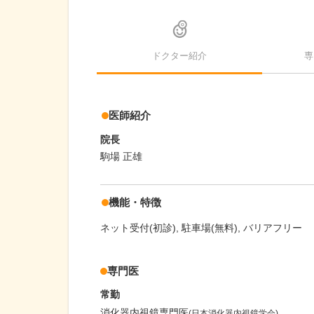
ドクター紹介
専
医師紹介
院長
駒場 正雄
機能・特徴
ネット受付(初診)
駐車場(無料)
バリアフリー
専門医
常勤
消化器内視鏡専門医
(日本消化器内視鏡学会)