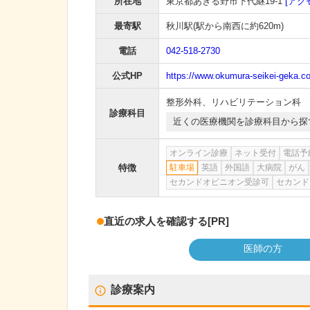
所在地
東京都あきる野市下代継19-1
[アク
最寄駅
秋川駅
(駅から
南西に約620m
)
電話
042-518-2730
公式HP
https://www.okumura-seikei-geka.c
整形外科
、
リハビリテーション科
診療科目
近くの医療機関を診療科目から探
オンライン診療
ネット受付
電話予
特徴
駐車場
英語
外国語
大病院
がん
セカンドオピニオン受診可
セカンド
直近の求人を確認する
[PR]
医師の方
診療案内