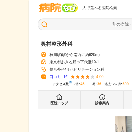
病院なび
人で選べる医院検索
奥村整形外科
秋川駅
(駅から
南西に約620m
)
東京都あきる野市下代継19-1
整形外科
リハビリテーション科
口コミ:
1
件
4.00
※
45
36
699
アクセス数
7月
:
6月
:
過去12ヶ月:
医院トップ
診療案内