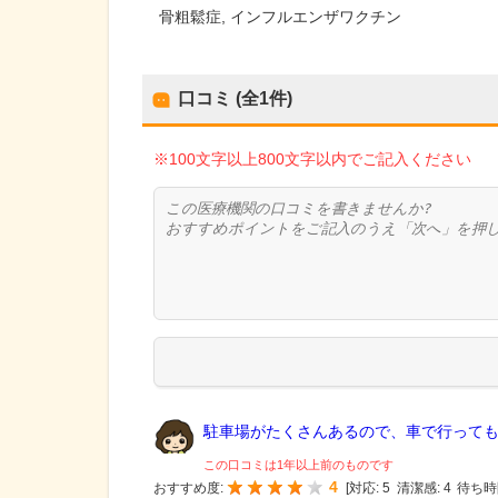
骨粗鬆症
インフルエンザワクチン
口コミ (全
1
件)
※100文字以上800文字以内でご記入ください
駐車場がたくさんあるので、車で行っても大
この口コミは1年以上前のものです
4
おすすめ度:
[
対応:
5
清潔感:
4
待ち時