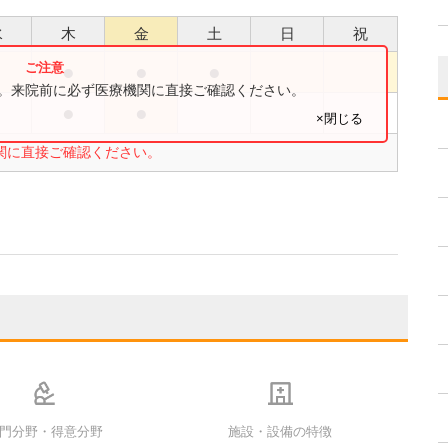
水
木
金
土
日
祝
●
●
●
す。来院前に必ず医療機関に直接ご確認ください。
●
●
×閉じる
関に直接ご確認ください。
門分野・得意分野
施設・設備の特徴