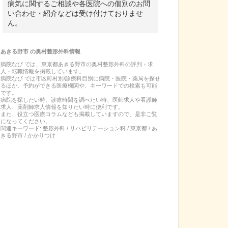
病気に関するご相談や各医院への個別のお問
い合わせ・紹介などは受け付けておりませ
ん。
あきる野市
の
奥村整形外科
情報
病院なび では、
東京都
あきる野市
の
奥村整形外科
の
評判・求
人・転職
情報を掲載しています。
病院なび では市区町村別/診療科目別に病院・医院・薬局を探せ
るほか、予約ができる医療機関や、キーワードでの検索も可能
です。
病院を探したい時、診療時間を調べたい時、医師求人や看護師
求人、薬剤師求人情報を知りたい時に便利です。
また、役立つ医療コラムなども掲載していますので、是非ご覧
になってください。
関連キーワード:
整形外科 / リハビリテーション科 / 東京都 / あ
きる野市 / かかりつけ