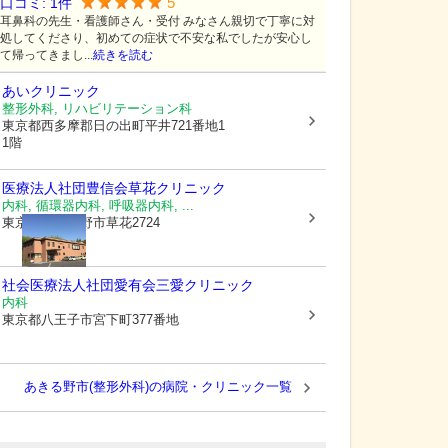
5
口コミ:
1
件
耳鼻科の先生・看護師さん・受付 みなさん親切で丁寧に対
処してくださり、初めての症状で不安な私でしたが安心し
て帰ってきまし...
続きを読む
あいクリニック
整形外科, リハビリテーション科
東京都西多摩郡日の出町
平井721番地1
1階
医療法人社団豊信会
草花クリニック
内科, 循環器内科, 呼吸器内科, ...
東京都あきる野市
草花2724
社会医療法人社団愛有会三愛クリニック
内科
東京都八王子市
宮下町377番地
あきる野市(整形外科)の病院・クリニック一覧