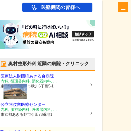
医療機関の皆様へ
奥村整形外科
近隣の病院・クリニック
医療法人財団暁
あきる台病院
内科, 循環器内科, 消化器内科, ...
東京都あきる野市
秋川6丁目5-1
公立阿伎留医療センター
内科, 脳神経内科, 呼吸器内科, ...
東京都あきる野市
引田78番地1