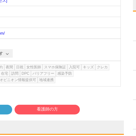
セス]
om/
す
約
夜間
日祝
女性医師
スマホ保険証
入院可
キッズ
クレカ
在宅
訪問
DPC
バリアフリー
感染予防
オピニオン情報提供可
地域連携
看護師の方