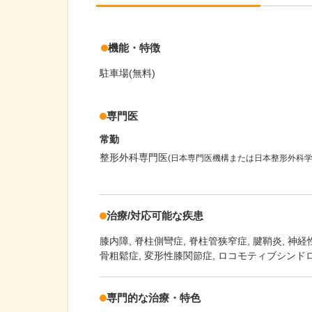
機能・特徴
駐車場(無料)
専門医
常勤
整形外科専門医
(日本専門医機構または日本整形外科学
治療/対応可能な疾患
膝内障
脊柱側彎症
脊柱管狭窄症
腱鞘炎
神経
骨粗鬆症, 変形性膝関節症, ロコモティブシンド
専門的な治療・特色