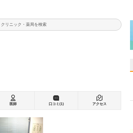
検索
医師
口コミ(
1
)
アクセス