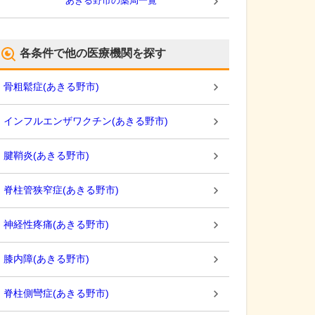
あきる野市
の薬局一覧
各条件で他の医療機関を探す
骨粗鬆症
(
あきる野市
)
インフルエンザワクチン
(
あきる野市
)
腱鞘炎
(
あきる野市
)
脊柱管狭窄症
(
あきる野市
)
神経性疼痛
(
あきる野市
)
膝内障
(
あきる野市
)
脊柱側彎症
(
あきる野市
)