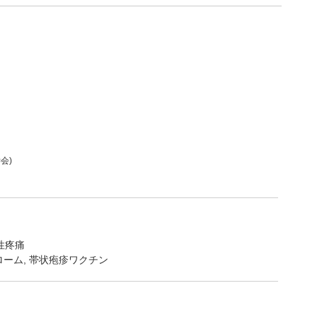
会)
性疼痛
ローム, 帯状疱疹ワクチン