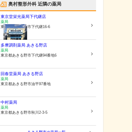
奥村整形外科
近隣の薬局
東京堂栄光薬局下代継店
薬局
東京都あきる野市
下代継16-6
多摩調剤薬局 あきる野店
薬局
東京都あきる野市
下代継94番地6
回春堂薬局 あきる野店
薬局
東京都あきる野市
油平97番地
中村薬局
薬局
東京都あきる野市
秋川2-3-5