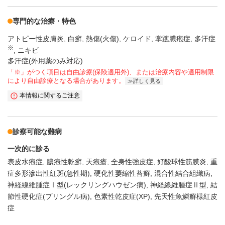
専門的な治療・特色
アトピー性皮膚炎
白癬
熱傷(火傷)
ケロイド
掌蹠膿疱症
多汗症
※
ニキビ
多汗症(外用薬のみ対応)
「※」がつく項目は自由診療(保険適用外)、または治療内容や適用制限
により自由診療となる場合があります。
詳しく見る
本情報に関するご注意
診察可能な難病
一次的に診る
表皮水疱症
膿疱性乾癬
天疱瘡
全身性強皮症
好酸球性筋膜炎
重
症多形滲出性紅斑(急性期)
硬化性萎縮性苔癬
混合性結合組織病
神経線維腫症Ⅰ型(レックリングハウゼン病)
神経線維腫症Ⅱ型
結
節性硬化症(プリングル病)
色素性乾皮症(XP)
先天性魚鱗癬様紅皮
症