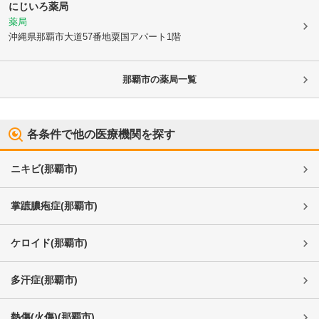
にじいろ薬局
薬局
沖縄県那覇市
大道57番地粟国アパート1階
那覇市
の薬局一覧
各条件で他の医療機関を探す
ニキビ
(
那覇市
)
掌蹠膿疱症
(
那覇市
)
ケロイド
(
那覇市
)
多汗症
(
那覇市
)
熱傷(火傷)
(
那覇市
)