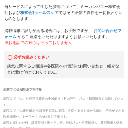
当サービスによって生じた損害について、ミーカンパニー株式会
社および
株式会社eヘルスケア
ではその賠償の責任を一切負わない
ものとします。
掲載情報に誤りがある場合には、お手数ですが、
お問い合わせフ
ォーム
からご連絡をいただけますようお願いいたします。
※お電話での対応は行っておりません
必ずお読みください
病気に関するご相談や各医院への個別のお問い合わせ・紹介な
どは受け付けておりません。
那覇市
の
金城町皮フ科
情報
病院なび では、
沖縄県
那覇市
の
金城町皮フ科
の
評判・求人・転職
情報を掲載していま
す。
病院なび では市区町村別/診療科目別に病院・医院・薬局を探せるほか、予約ができる
医療機関や、キーワードでの検索も可能です。
病院を探したい時、診療時間を調べたい時、医師求人や看護師求人、薬剤師求人情報