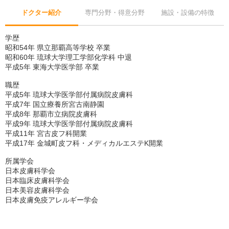
ドクター紹介
専門分野・得意分野
施設・設備の特徴
学歴
昭和54年 県立那覇高等学校 卒業
昭和60年 琉球大学理工学部化学科 中退
平成5年 東海大学医学部 卒業
職歴
平成5年 琉球大学医学部付属病院皮膚科
平成7年 国立療養所宮古南静園
平成8年 那覇市立病院皮膚科
平成9年 琉球大学医学部付属病院皮膚科
平成11年 宮古皮フ科開業
平成17年 金城町皮フ科・メディカルエステK開業
所属学会
日本皮膚科学会
日本臨床皮膚科学会
日本美容皮膚科学会
日本皮膚免疫アレルギー学会