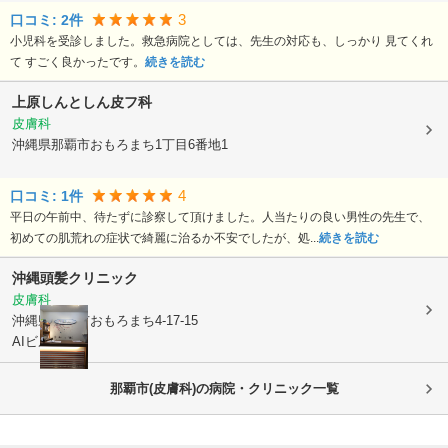
3
口コミ:
2
件
小児科を受診しました。救急病院としては、先生の対応も、しっかり 見てくれ
て すごく良かったです。
続きを読む
上原しんとしん皮フ科
皮膚科
沖縄県那覇市
おもろまち1丁目6番地1
4
口コミ:
1
件
平日の午前中、待たずに診察して頂けました。人当たりの良い男性の先生で、
初めての肌荒れの症状で綺麗に治るか不安でしたが、処...
続きを読む
沖縄頭髪クリニック
皮膚科
沖縄県那覇市
おもろまち4-17-15
AIビル5F
那覇市(皮膚科)の病院・クリニック一覧