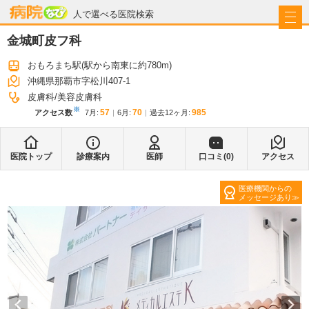
病院なび
人で選べる医院検索
金城町皮フ科
おもろまち駅
(駅から
南東に約780m
)
沖縄県那覇市字松川407-1
皮膚科
美容皮膚科
※
57
70
985
アクセス数
7月
:
6月
:
過去12ヶ月:
医院トップ
診療案内
医師
口コミ(
0
)
アクセス
医療機関からの
メッセージあり