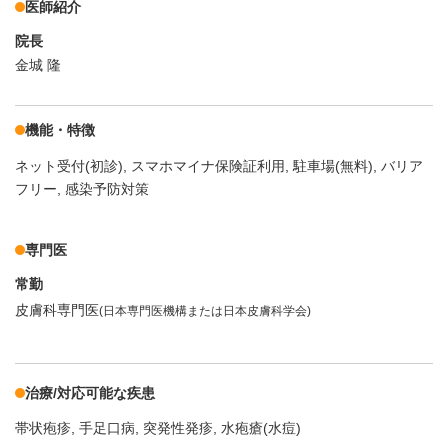
医師紹介
院長
金城 隆
機能・特徴
ネット受付(初診)
スマホマイナ保険証利用
駐車場(無料)
バリア
フリー
感染予防対策
専門医
常勤
皮膚科専門医
(日本専門医機構または日本皮膚科学会)
治療/対応可能な疾患
帯状疱疹
手足口病
突発性発疹
水疱瘡(水痘)