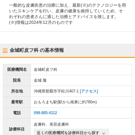
一般的な皮膚疾患の治療に加え、最新(※)のテクノロジーを用
いたスキンケアを行い、皮膚の健康を維持していくため、そ
れぞれの患者さんに適した治療とアドバイスを致します。
(※)情報は2024年12月のものです
金城町皮フ科
の基本情報
医療機関名
金城町皮フ科
院長
金城 隆
所在地
沖縄県那覇市字松川407-1
[アクセス]
最寄駅
おもろまち駅
(駅から
南東に約780m
)
電話
098-885-4112
皮膚科
、
美容皮膚科
診療科目
近くの医療機関を診療科目から探す