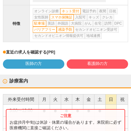
オンライン診療
ネット受付
電話予約
夜間
日祝
女性医師
スマホ保険証
入院可
キッズ
クレカ
特徴
駐車場
英語
外国語
大病院
がん
在宅
訪問
DPC
バリアフリー
感染予防
セカンドオピニオン受診可
セカンドオピニオン情報提供可
地域連携
直近の求人を確認する
[PR]
医師の方
看護師の方
診療案内
外来受付時間
月
火
水
木
金
土
日
祝
●
●
●
●
●
●
9:00
〜
12:00
●
●
●
お盆(8月中旬)は休診・休業の場合があります。来院前に必ず
13:30
〜
16:00
医療機関に直接ご確認ください。