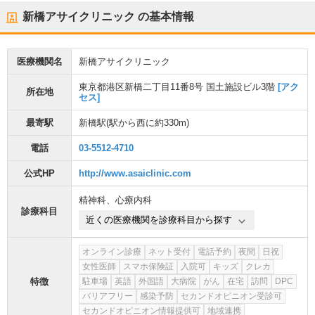
新橋アサイクリニック
の基本情報
医療機関名
新橋アサイクリニック
東京都港区新橋二丁目11番8号 国土施設ビル3階
[アク
所在地
セス]
最寄駅
新橋駅
(駅から
西に約330m
)
電話
03-5512-4710
公式HP
http://www.asaiclinic.com
精神科
、
心療内科
診療科目
近くの医療機関を診療科目から探す
オンライン診療
ネット受付
電話予約
夜間
日祝
女性医師
スマホ保険証
入院可
キッズ
クレカ
特徴
駐車場
英語
外国語
大病院
がん
在宅
訪問
DPC
バリアフリー
感染予防
セカンドオピニオン受診可
セカンドオピニオン情報提供可
地域連携