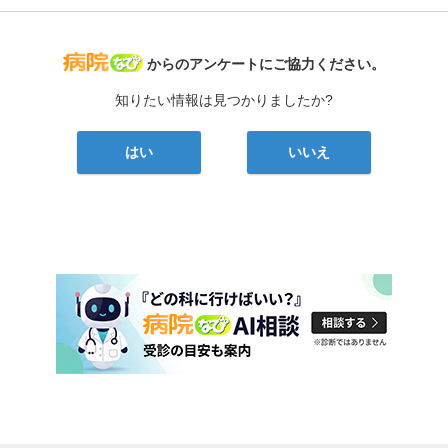
病院なび
からのアンケートにご協力ください。
知りたい情報は見つかりましたか?
はい
いいえ