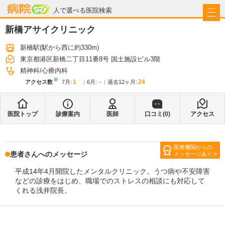
病院なび
人で選べる医院検索
新橋アサイクリニック
新橋駅
(駅から
西に約330m
)
東京都港区新橋二丁目11番8号 国土施設ビル3階
精神科
心療内科
※
1
--
24
アクセス数
7月
:
6月
:
過去12ヶ月:
医院トップ
診療案内
医師
口コミ(
0
)
アクセス
医療機関からの
患者さんへのメッセージ
メッセージあり
平成14年4月開院したメンタルクリニック。うつ病や不安障害
などの診療をはじめ、職場でのストレスの相談にも対応して
くれる浅井院長。