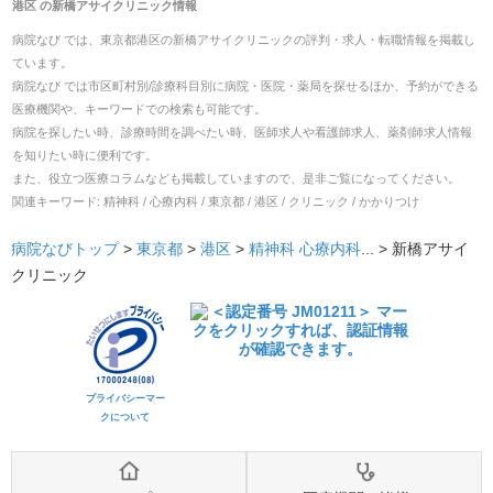
港区
の
新橋アサイクリニック
情報
病院なび では、
東京都
港区
の
新橋アサイクリニック
の
評判・求人・転職
情報を掲載し
ています。
病院なび では市区町村別/診療科目別に病院・医院・薬局を探せるほか、予約ができる
医療機関や、キーワードでの検索も可能です。
病院を探したい時、診療時間を調べたい時、医師求人や看護師求人、薬剤師求人情報
を知りたい時に便利です。
また、役立つ医療コラムなども掲載していますので、是非ご覧になってください。
関連キーワード:
精神科 / 心療内科 / 東京都 / 港区 / クリニック / かかりつけ
病院なびトップ
>
東京都
>
港区
>
精神科
心療内科
... >
新橋アサイ
クリニック
プライバシーマー
クについて