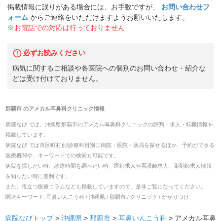
掲載情報に誤りがある場合には、お手数ですが、
お問い合わせフ
ォーム
からご連絡をいただけますようお願いいたします。
※お電話での対応は行っておりません
必ずお読みください
病気に関するご相談や各医院への個別のお問い合わせ・紹介な
どは受け付けておりません。
那覇市
の
アメカル耳鼻科クリニック
情報
病院なび では、
沖縄県
那覇市
の
アメカル耳鼻科クリニック
の
評判・求人・転職
情報を
掲載しています。
病院なび では市区町村別/診療科目別に病院・医院・薬局を探せるほか、予約ができる
医療機関や、キーワードでの検索も可能です。
病院を探したい時、診療時間を調べたい時、医師求人や看護師求人、薬剤師求人情報
を知りたい時に便利です。
また、役立つ医療コラムなども掲載していますので、是非ご覧になってください。
関連キーワード:
耳鼻いんこう科 / 沖縄県 / 那覇市 / クリニック / かかりつけ
病院なびトップ
>
沖縄県
>
那覇市
>
耳鼻いんこう科
>
アメカル耳鼻