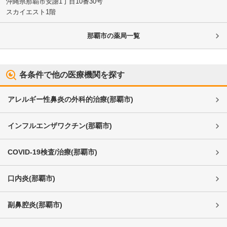
沖縄県那覇市
安謝1丁目10番30号
スカイエスト1階
那覇市
の薬局一覧
各条件で他の医療機関を探す
アレルギー性鼻炎の外科的治療
(
那覇市
)
インフルエンザワクチン
(
那覇市
)
COVID-19検査/治療
(
那覇市
)
口内炎
(
那覇市
)
副鼻腔炎
(
那覇市
)