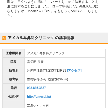
間は、目立つように赤にし、ハートをこめて診療することを
肝に銘ずることにしました。 ローマ字表記だとAMEKALUに
なりますが、Medicalの「cal」をもじってAMECALにしまし
た。
アメカル耳鼻科クリニック
の基本情報
医療機関名
アメカル耳鼻科クリニック
院長
真栄田 宗慶
所在地
沖縄県那覇市銘苅3丁目9-23
[アクセス]
最寄駅
古島駅
(駅から
北西に約960m
)
電話
098-865-3387
公式HP
http://amecal.jp/
耳鼻いんこう科