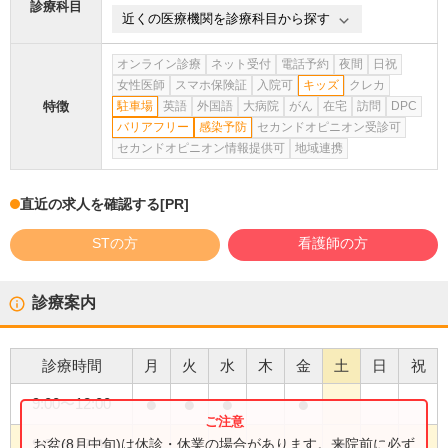
診療科目
近くの医療機関を診療科目から探す
オンライン診療
ネット受付
電話予約
夜間
日祝
女性医師
スマホ保険証
入院可
キッズ
クレカ
特徴
駐車場
英語
外国語
大病院
がん
在宅
訪問
DPC
バリアフリー
感染予防
セカンドオピニオン受診可
セカンドオピニオン情報提供可
地域連携
直近の求人を確認する
[PR]
STの方
看護師の方
診療案内
診療時間
月
火
水
木
金
土
日
祝
●
●
●
●
9:00
〜
12:00
●
お盆(8月中旬)は休診・休業の場合があります。来院前に必ず
9:00
〜
17:00