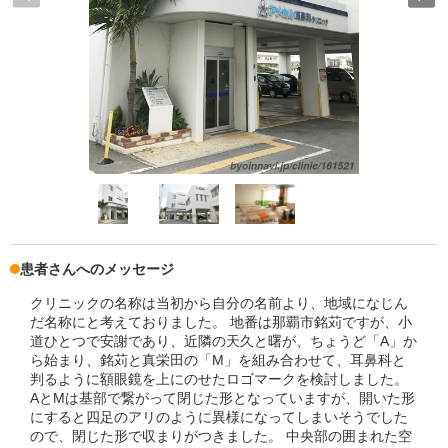
患者さんへのメッセージ
クリニックの名称は当初から自分の名前より、地域になじん
だ名称にと考えておりました。 地番は那覇市銘苅ですが、小
道ひとつで安謝であり、近隣の天久と曙が、ちょうど「A」か
ら始まり、銘苅と真栄田の「M」を組み合わせて、耳鼻科と
判るように額眼鏡を上にのせたロゴマークを検討しました。
AとMは基部で繋がって閉じた形となっていますが、開いた形
にすると四足のアリのように異様になってしまいそうでした
ので、閉じた形で収まりがつきました。 中央部の囲まれた空