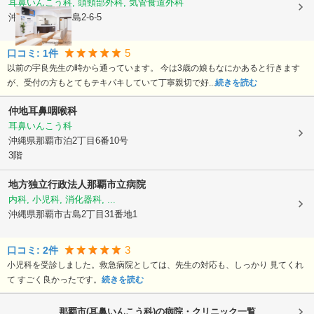
耳鼻いんこう科, 頭頸部外科, 気管食道外科
沖縄県那覇市
古島2-6-5
5
口コミ:
1
件
以前の宇良先生の時から通っています。 今は3歳の娘もなにかあると行きます
が、受付の方もとてもテキパキしていて丁寧親切で好...
続きを読む
仲地耳鼻咽喉科
耳鼻いんこう科
沖縄県那覇市
泊2丁目6番10号
3階
地方独立行政法人那覇市立病院
内科, 小児科, 消化器科, ...
沖縄県那覇市
古島2丁目31番地1
3
口コミ:
2
件
小児科を受診しました。救急病院としては、先生の対応も、しっかり 見てくれ
て すごく良かったです。
続きを読む
那覇市(耳鼻いんこう科)の病院・クリニック一覧