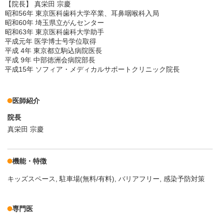
【院長】 真栄田 宗慶
昭和56年 東京医科歯科大学卒業、耳鼻咽喉科入局
昭和60年 埼玉県立がんセンター
昭和63年 東京医科歯科大学助手
平成元年 医学博士号学位取得
平成 4年 東京都立駒込病院医長
平成 9年 中部徳洲会病院部長
平成15年 ソフィア・メディカルサポートクリニック院長
医師紹介
院長
真栄田 宗慶
機能・特徴
キッズスペース
駐車場(無料/有料)
バリアフリー
感染予防対策
専門医