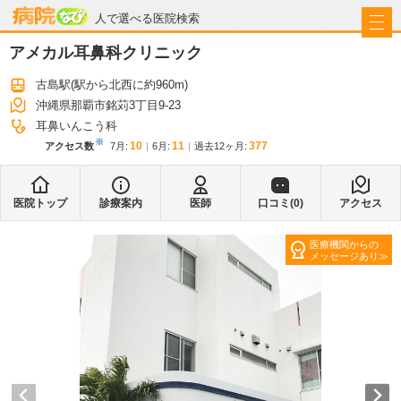
病院なび
人で選べる医院検索
アメカル耳鼻科クリニック
古島駅
(駅から
北西に約960m
)
沖縄県那覇市銘苅3丁目9-23
耳鼻いんこう科
※
10
11
377
アクセス数
7月
:
6月
:
過去12ヶ月:
医院トップ
診療案内
医師
口コミ(
0
)
アクセス
医療機関からの
メッセージあり