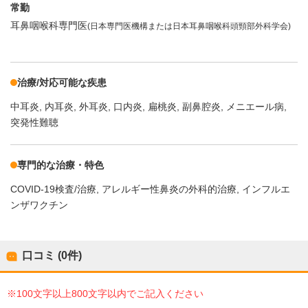
常勤
耳鼻咽喉科専門医
(日本専門医機構または日本耳鼻咽喉科頭頸部外科学会)
治療/対応可能な疾患
中耳炎
内耳炎
外耳炎
口内炎
扁桃炎
副鼻腔炎
メニエール病
突発性難聴
専門的な治療・特色
COVID-19検査/治療
アレルギー性鼻炎の外科的治療
インフルエ
ンザワクチン
口コミ (0件)
※100文字以上800文字以内でご記入ください