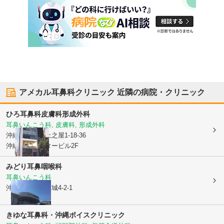
アメカル耳鼻科クリニック
近隣の病院・クリニック
ひろ耳鼻科皮膚科形成外科
耳鼻いんこう科, 皮膚科, 形成外科
沖縄県那覇市
上之屋1-18-36
沖縄映像センタービル2F
みどり耳鼻咽喉科
耳鼻いんこう科
沖縄県浦添市
宮城4-2-1
きゆな耳鼻科・沖縄ボイスクリニック