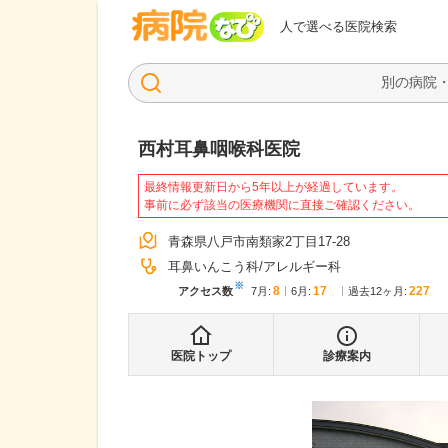
病院なび
人で選べる医院検索
西村耳鼻咽喉科医院
最終情報更新日から5年以上が経過しています。
事前に必ず該当の医療機関に直接ご確認ください。
青森県八戸市南類家2丁目17-28
耳鼻いんこう科
アレルギー科
※
8
17
227
アクセス数
7月
:
6月
:
過去12ヶ月:
医院トップ
診療案内