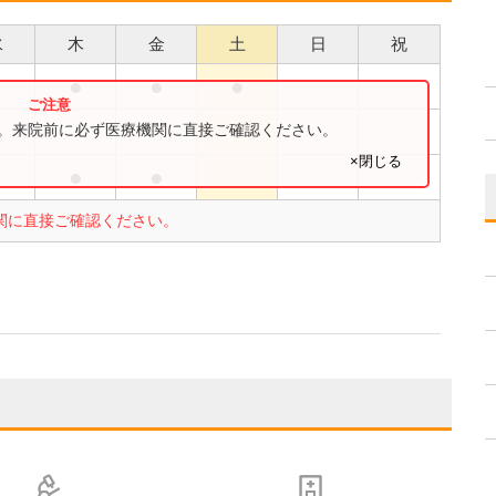
水
木
金
土
日
祝
●
●
●
●
●
す。来院前に必ず医療機関に直接ご確認ください。
×閉じる
●
●
関に直接ご確認ください。