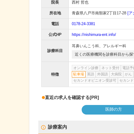
院長
西村 哲也
所在地
青森県八戸市南類家2丁目17-28
[ア
電話
0178-24-3381
公式HP
https://nishimura-ent.info/
耳鼻いんこう科
、
アレルギー科
診療科目
近くの医療機関を診療科目から探
オンライン診療
ネット受付
電話予
特徴
駐車場
英語
外国語
大病院
がん
セカンドオピニオン受診可
セカンド
直近の求人を確認する
[PR]
医師の方
診療案内