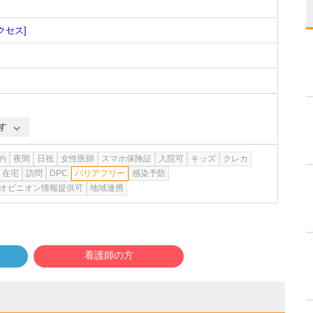
クセス]
す
約
夜間
日祝
女性医師
スマホ保険証
入院可
キッズ
クレカ
在宅
訪問
DPC
バリアフリー
感染予防
オピニオン情報提供可
地域連携
看護師の方