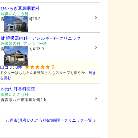
ひいらぎ耳鼻咽喉科
耳鼻いんこう科
青森県八戸市
番町16-2
健 呼吸器内科・アレルギー科 クリニック
呼吸器内科, アレルギー科
青森県八戸市
田向4-13-9
5
口コミ:
8
件
ドクターはもちろん看護師さんもスタッフも爽やか。
続き
を読む
かねた耳鼻科医院
耳鼻いんこう科
青森県八戸市
本鍛冶町1-5
八戸市(耳鼻いんこう科)の病院・クリニック一覧