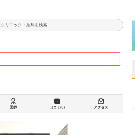
検索
医師
口コミ(
0
)
アクセス