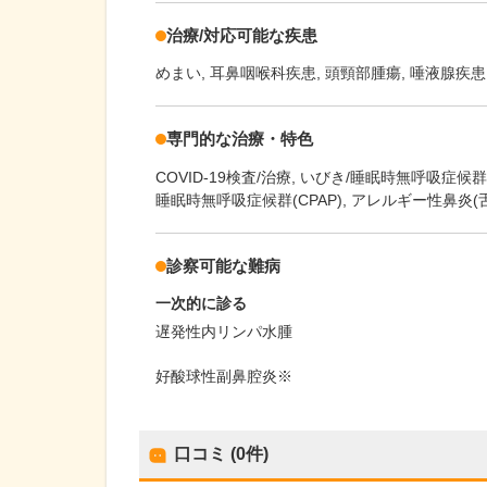
治療/対応可能な疾患
めまい, 耳鼻咽喉科疾患, 頭頸部腫瘍, 唾液腺疾患
専門的な治療・特色
COVID-19検査/治療
いびき/睡眠時無呼吸症候群(
睡眠時無呼吸症候群(CPAP), アレルギー性鼻
診察可能な難病
一次的に診る
遅発性内リンパ水腫
好酸球性副鼻腔炎※
口コミ (0件)