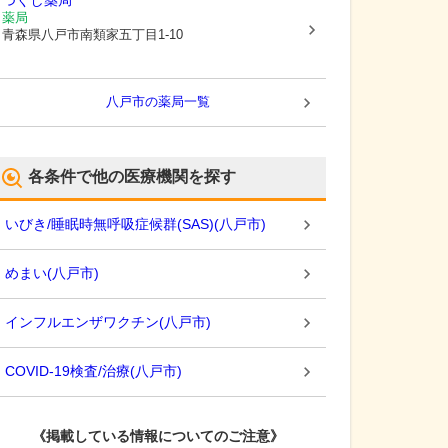
つくし薬局
薬局
青森県八戸市
南類家五丁目1-10
八戸市
の薬局一覧
各条件で他の医療機関を探す
いびき/睡眠時無呼吸症候群(SAS)
(
八戸市
)
めまい
(
八戸市
)
インフルエンザワクチン
(
八戸市
)
COVID-19検査/治療
(
八戸市
)
《掲載している情報についてのご注意》