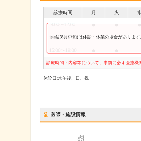
診療時間
月
火
●
●
9:00
〜
12:00
お盆(8月中旬)は休診・休業の場合がありま
14:30
〜
16:00
●
●
15:00
〜
18:00
診療時間・内容等について、事前に必ず医療機
休診日:
水午後、日、祝
医師・施設情報