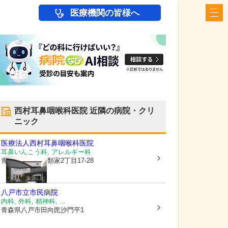
医療機関の皆様へ
西村耳鼻咽喉科医院
近隣の病院・クリ
ニック
医療法人
西村耳鼻咽喉科医院
耳鼻いんこう科, アレルギー科
青森県八戸市
南類家2丁目17-28
八戸市立市民病院
内科, 外科, 精神科, ...
青森県八戸市
田向毘沙門平1