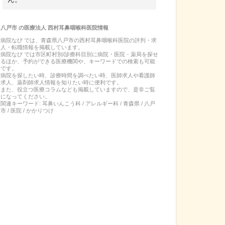
八戸市
の
医療法人 西村耳鼻咽喉科医院
情報
病院なび では、
青森県
八戸市
の
西村耳鼻咽喉科医院
の
評判・求
人・転職
情報を掲載しています。
病院なび では市区町村別/診療科目別に病院・医院・薬局を探せ
るほか、予約ができる医療機関や、キーワードでの検索も可能
です。
病院を探したい時、診療時間を調べたい時、医師求人や看護師
求人、薬剤師求人情報を知りたい時に便利です。
また、役立つ医療コラムなども掲載していますので、是非ご覧
になってください。
関連キーワード:
耳鼻いんこう科 / アレルギー科 / 青森県 / 八戸
市 / 医院 / かかりつけ