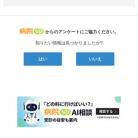
病院なび
からのアンケートにご協力ください。
知りたい情報は見つかりましたか?
はい
いいえ