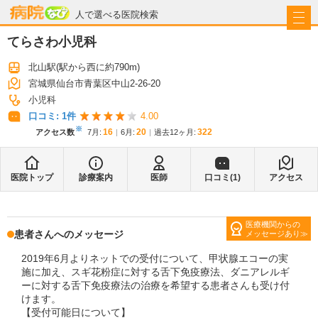
病院なび
人で選べる医院検索
てらさわ小児科
北山駅
(駅から
西に約790m
)
宮城県仙台市青葉区中山2-26-20
小児科
口コミ:
1
件
4.00
※
16
20
322
アクセス数
7月
:
6月
:
過去12ヶ月:
医院トップ
診療案内
医師
口コミ(
1
)
アクセス
医療機関からの
患者さんへのメッセージ
メッセージあり
2019年6月よりネットでの受付について、甲状腺エコーの実
施に加え、スギ花粉症に対する舌下免疫療法、ダニアレルギ
ーに対する舌下免疫療法の治療を希望する患者さんも受け付
けます。
【受付可能日について】