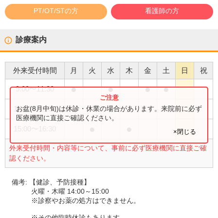
PT/OT/STの方
看護師の方
診療案内
外来受付時間
月
火
水
木
金
土
日
祝
●
●
●
●
9:00
〜
11:30
●
お盆(8月中旬)は休診・休業の場合があります。来院前に必ず
14:00
〜
16:30
医療機関に直接ご確認ください。
●
●
15:00
〜
16:30
×閉じる
外来受付時間・内容等について、事前に必ず医療機関に直接ご確
認ください。
備考:
【健診、予防接種】
火曜・木曜 14:00～15:00
※診察やお薬の処方はできません。
※その他臨時休診もあります。