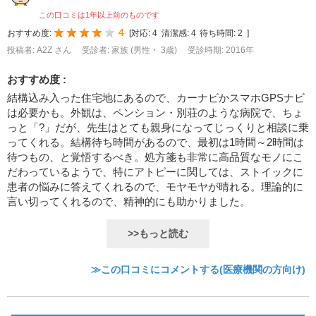
この口コミは1年以上前のものです
4
おすすめ度:
[
対応:
4
清潔感:
4
待ち時間:
2
]
投稿者: A2Z さん
受診者: 家族 (男性・ 3歳)
受診時期: 2016年
おすすめ度 :
結構込み入った住宅地にあるので、カーナビかスマホGPSナビ
は必要かも。外観は、ペンション・別荘のような病院で、ちょ
っと「?」だが、先生はとても親身になってじっくりと相談に乗
ってくれる。結構待ち時間があるので、最初は1時間～2時間は
待つもの、と覚悟するべき。処方箋も非常に高品質なモノにこ
だわっているようで、特にアトピーに関しては、ストイックに
患者の悩みに答えてくれるので、モヤモヤが晴れる。理論的に
言い切ってくれるので、精神的にも助かりました。
>>もっと読む
≫この口コミにコメントする(医療機関の方向け)