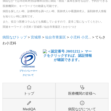
病院なび では市区町村別/診療科目別に病院・医院・薬局を探せるほか、予約ができる
医療機関や、キーワードでの検索も可能です。
病院を探したい時、診療時間を調べたい時、医師求人や看護師求人、薬剤師求人情報
を知りたい時に便利です。
また、役立つ医療コラムなども掲載していますので、是非ご覧になってください。
関連キーワード:
小児科 / 宮城県 / 仙台市青葉区 / かかりつけ
病院なびトップ
>
宮城県
>
仙台市青葉区
>
小児科
小児
... >
てらさ
わ小児科
プライバシーマー
クについて
トップ
医療機関の皆様へ
MediQA
病院なびについて