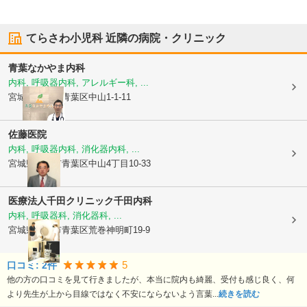
てらさわ小児科
近隣の病院・クリニック
青葉なかやま内科
内科, 呼吸器内科, アレルギー科, ...
宮城県仙台市青葉区
中山1-1-11
佐藤医院
内科, 呼吸器内科, 消化器内科, ...
宮城県仙台市青葉区
中山4丁目10-33
医療法人千田クリニック
千田内科
内科, 呼吸器科, 消化器科, ...
宮城県仙台市青葉区
荒巻神明町19-9
5
口コミ:
2
件
他の方の口コミを見て行きましたが、本当に院内も綺麗、受付も感じ良く、何
より先生が上から目線ではなく不安にならないよう言葉...
続きを読む