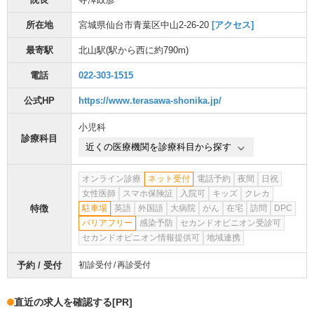
所在地
宮城県仙台市青葉区中山2-26-20
[アクセス]
最寄駅
北山駅
(駅から
西に約790m
)
電話
022-303-1515
公式HP
https://www.terasawa-shonika.jp/
小児科
診療科目
近くの医療機関を診療科目から探す
オンライン診療
ネット受付
電話予約
夜間
日祝
女性医師
スマホ保険証
入院可
キッズ
クレカ
特徴
駐車場
英語
外国語
大病院
がん
在宅
訪問
DPC
バリアフリー
感染予防
セカンドオピニオン受診可
セカンドオピニオン情報提供可
地域連携
予約 / 受付
初診受付
再診受付
直近の求人を確認する
[PR]