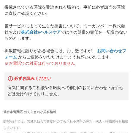
掲載されている医院を受診される場合は、事前に必ず該当の医院
に直接ご確認ください。
当サービスによって生じた損害について、ミーカンパニー株式会
社および
株式会社eヘルスケア
ではその賠償の責任を一切負わない
ものとします。
掲載情報に誤りがある場合には、お手数ですが、
お問い合わせフ
ォーム
からご連絡をいただけますようお願いいたします。
※お電話での対応は行っておりません
必ずお読みください
病気に関するご相談や各医院への個別のお問い合わせ・紹介な
どは受け付けておりません。
仙台市青葉区
の
てらさわ小児科
情報
病院なび では、
宮城県
仙台市青葉区
の
てらさわ小児科
の
評判・求人・転職
情報を掲載
しています。