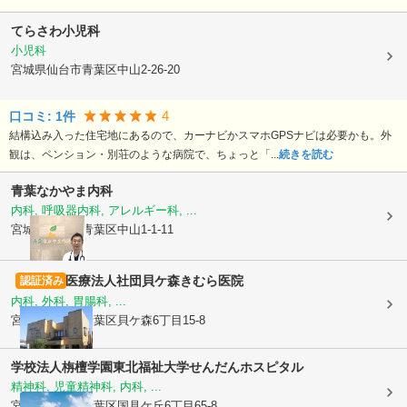
てらさわ小児科
小児科
宮城県仙台市青葉区
中山2-26-20
4
口コミ:
1
件
結構込み入った住宅地にあるので、カーナビかスマホGPSナビは必要かも。外
観は、ペンション・別荘のような病院で、ちょっと「...
続きを読む
青葉なかやま内科
内科, 呼吸器内科, アレルギー科, ...
宮城県仙台市青葉区
中山1-1-11
医療法人社団
貝ケ森きむら医院
認証済み
内科, 外科, 胃腸科, ...
宮城県仙台市青葉区
貝ケ森6丁目15-8
学校法人栴檀学園
東北福祉大学せんだんホスピタル
精神科, 児童精神科, 内科, ...
宮城県仙台市青葉区
国見ケ丘6丁目65-8