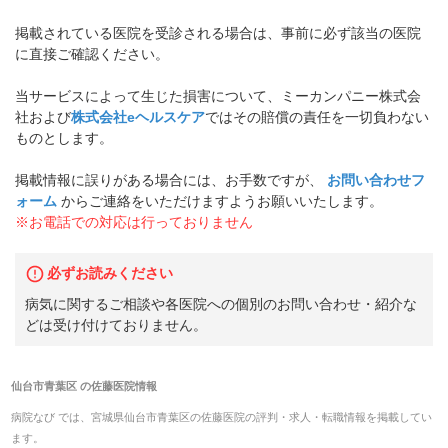
掲載されている医院を受診される場合は、事前に必ず該当の医院
に直接ご確認ください。
当サービスによって生じた損害について、ミーカンパニー株式会
社および
株式会社eヘルスケア
ではその賠償の責任を一切負わない
ものとします。
掲載情報に誤りがある場合には、お手数ですが、
お問い合わせフ
ォーム
からご連絡をいただけますようお願いいたします。
※お電話での対応は行っておりません
必ずお読みください
病気に関するご相談や各医院への個別のお問い合わせ・紹介な
どは受け付けておりません。
仙台市青葉区
の
佐藤医院
情報
病院なび では、
宮城県
仙台市青葉区
の
佐藤医院
の
評判・求人・転職
情報を掲載してい
ます。