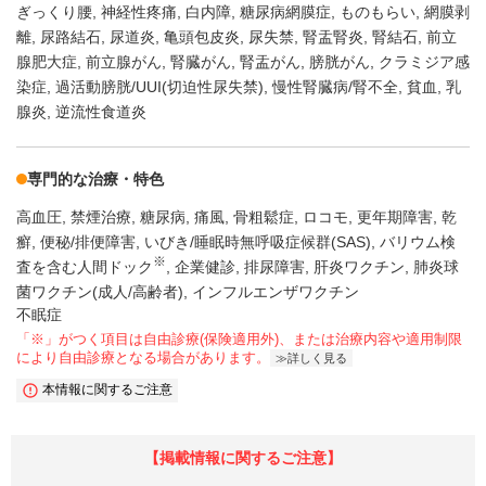
ぎっくり腰
神経性疼痛
白内障
糖尿病網膜症
ものもらい
網膜剥
離
尿路結石
尿道炎
亀頭包皮炎
尿失禁
腎盂腎炎
腎結石
前立
腺肥大症
前立腺がん
腎臓がん
腎盂がん
膀胱がん
クラミジア感
染症
過活動膀胱/UUI(切迫性尿失禁)
慢性腎臓病/腎不全
貧血
乳
腺炎
逆流性食道炎
専門的な治療・特色
高血圧
禁煙治療
糖尿病
痛風
骨粗鬆症
ロコモ
更年期障害
乾
癬
便秘/排便障害
いびき/睡眠時無呼吸症候群(SAS)
バリウム検
※
査を含む人間ドック
企業健診
排尿障害
肝炎ワクチン
肺炎球
菌ワクチン(成人/高齢者)
インフルエンザワクチン
不眠症
「※」がつく項目は自由診療(保険適用外)、または治療内容や適用制限
により自由診療となる場合があります。
詳しく見る
本情報に関するご注意
【掲載情報に関するご注意】