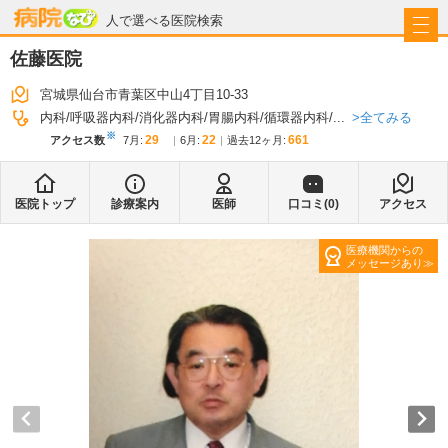
病院なび
人で選べる医院検索
佐藤医院
宮城県仙台市青葉区中山4丁目10-33
全てみる
内科
呼吸器内科
消化器内科
胃腸内科
循環器内科
...
※
29
22
661
アクセス数
7月
:
6月
:
過去12ヶ月:
医院トップ
診療案内
医師
口コミ(
0
)
アクセス
医療機関からの
メッセージあり