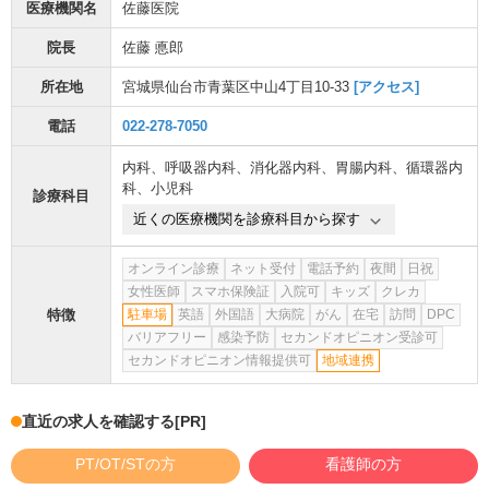
医療機関名
佐藤医院
院長
佐藤 悳郎
所在地
宮城県仙台市青葉区中山4丁目10-33
[アクセス]
電話
022-278-7050
内科
、
呼吸器内科
、
消化器内科
、
胃腸内科
、
循環器内
科
、
小児科
診療科目
近くの医療機関を診療科目から探す
オンライン診療
ネット受付
電話予約
夜間
日祝
女性医師
スマホ保険証
入院可
キッズ
クレカ
特徴
駐車場
英語
外国語
大病院
がん
在宅
訪問
DPC
バリアフリー
感染予防
セカンドオピニオン受診可
セカンドオピニオン情報提供可
地域連携
直近の求人を確認する
[PR]
PT/OT/STの方
看護師の方