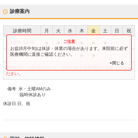
診療案内
診療時間
月
火
水
木
金
土
日
祝
●
●
●
●
●
●
9:00
〜
12:00
お盆(8月中旬)は休診・休業の場合があります。来院前に必ず
●
●
●
●
医療機関に直接ご確認ください。
14:00
〜
18:00
×閉じる
診療時間・内容等について、事前に必ず医療機関に直接ご確認く
ださい。
備考:
水・土曜AMのみ
臨時休診あり
休診日:
日、祝