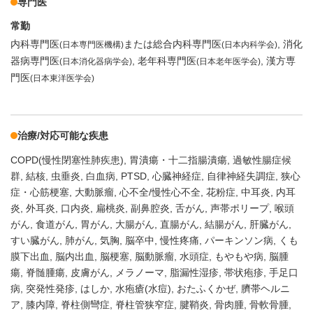
専門医
常勤
内科専門医
または総合内科専門医
消化
(日本専門医機構)
(日本内科学会)
器病専門医
老年科専門医
漢方専
(日本消化器病学会)
(日本老年医学会)
門医
(日本東洋医学会)
治療/対応可能な疾患
COPD(慢性閉塞性肺疾患)
胃潰瘍・十二指腸潰瘍
過敏性腸症候
群
結核
虫垂炎
白血病
PTSD
心臓神経症
自律神経失調症
狭心
症・心筋梗塞
大動脈瘤
心不全/慢性心不全
花粉症
中耳炎
内耳
炎
外耳炎
口内炎
扁桃炎
副鼻腔炎
舌がん
声帯ポリープ
喉頭
がん
食道がん
胃がん
大腸がん
直腸がん
結腸がん
肝臓がん
すい臓がん
肺がん
気胸
脳卒中
慢性疼痛
パーキンソン病
くも
膜下出血
脳内出血
脳梗塞
脳動脈瘤
水頭症
もやもや病
脳腫
瘍
脊髄腫瘍
皮膚がん
メラノーマ
脂漏性湿疹
帯状疱疹
手足口
病
突発性発疹
はしか
水疱瘡(水痘)
おたふくかぜ
臍帯ヘルニ
ア
膝内障
脊柱側彎症
脊柱管狭窄症
腱鞘炎
骨肉腫
骨軟骨腫