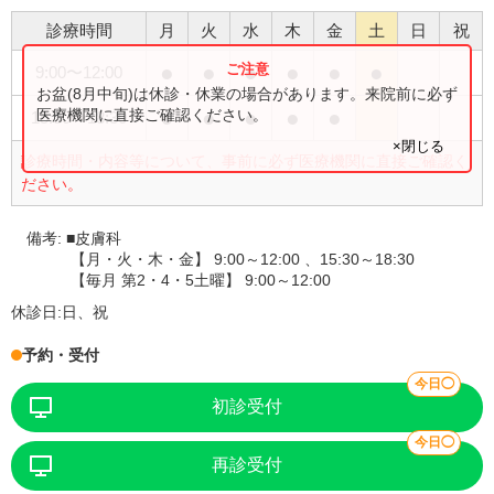
診療時間
月
火
水
木
金
土
日
祝
●
●
●
●
●
●
9:00
〜
12:00
お盆(8月中旬)は休診・休業の場合があります。来院前に必ず
●
●
●
●
●
医療機関に直接ご確認ください。
15:30
〜
18:30
×閉じる
診療時間・内容等について、事前に必ず医療機関に直接ご確認く
ださい。
備考:
■皮膚科
【月・火・木・金】 9:00～12:00 、15:30～18:30
【毎月 第2・4・5土曜】 9:00～12:00
休診日:
日、祝
予約・受付
今日◯
初診受付
今日◯
再診受付