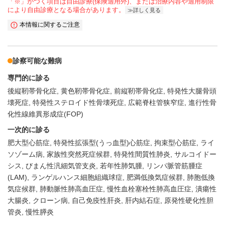
「※」がつく項目は自由診療(保険適用外)、または治療内容や適用制限
により自由診療となる場合があります。
詳しく見る
本情報に関するご注意
診察可能な難病
専門的に診る
後縦靭帯骨化症
黄色靭帯骨化症
前縦靭帯骨化症
特発性大腿骨頭
壊死症
特発性ステロイド性骨壊死症
広範脊柱管狭窄症
進行性骨
化性線維異形成症(FOP)
一次的に診る
肥大型心筋症
特発性拡張型(うっ血型)心筋症
拘束型心筋症
ライ
ソゾーム病
家族性突然死症候群
特発性間質性肺炎
サルコイドー
シス
びまん性汎細気管支炎
若年性肺気腫
リンパ脈管筋腫症
(LAM)
ランゲルハンス細胞組織球症
肥満低換気症候群
肺胞低換
気症候群
肺動脈性肺高血圧症
慢性血栓塞栓性肺高血圧症
潰瘍性
大腸炎
クローン病
自己免疫性肝炎
肝内結石症
原発性硬化性胆
管炎
慢性膵炎