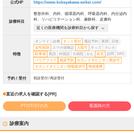
公式HP
https://www.kobayakawa-seikei.com/
整形外科
、
内科
、
循環器内科
、
呼吸器内科
、
内分泌内
科
、
リハビリテーション科
、
麻酔科
、
皮膚科
診療科目
近くの医療機関を診療科目から探す
オンライン診療
ネット受付
電話予約
夜間
日祝
女性医師
スマホ保険証
入院可
キッズ
クレカ
特徴
駐車場
英語
外国語
大病院
がん
在宅
訪問
DPC
バリアフリー
感染予防
セカンドオピニオン受診可
セカンドオピニオン情報提供可
地域連携
予約 / 受付
初診受付
再診受付
直近の求人を確認する
[PR]
PT/OT/STの方
看護師の方
診療案内