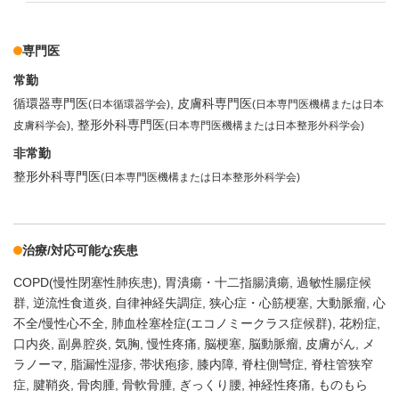
専門医
常勤
循環器専門医
皮膚科専門医
(日本循環器学会)
(日本専門医機構または日本
整形外科専門医
皮膚科学会)
(日本専門医機構または日本整形外科学会)
非常勤
整形外科専門医
(日本専門医機構または日本整形外科学会)
治療/対応可能な疾患
COPD(慢性閉塞性肺疾患)
胃潰瘍・十二指腸潰瘍
過敏性腸症候
群
逆流性食道炎
自律神経失調症
狭心症・心筋梗塞
大動脈瘤
心
不全/慢性心不全
肺血栓塞栓症(エコノミークラス症候群)
花粉症
口内炎
副鼻腔炎
気胸
慢性疼痛
脳梗塞
脳動脈瘤
皮膚がん
メ
ラノーマ
脂漏性湿疹
帯状疱疹
膝内障
脊柱側彎症
脊柱管狭窄
症
腱鞘炎
骨肉腫
骨軟骨腫
ぎっくり腰
神経性疼痛
ものもら