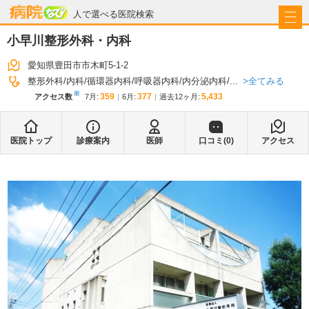
病院なび
人で選べる医院検索
小早川整形外科・内科
愛知県豊田市市木町5-1-2
全てみる
整形外科
内科
循環器内科
呼吸器内科
内分泌内科
...
※
359
377
5,433
アクセス数
7月
:
6月
:
過去12ヶ月:
医院トップ
診療案内
医師
口コミ(
0
)
アクセス