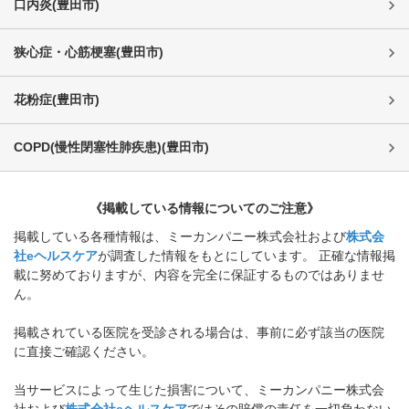
口内炎
(
豊田市
)
狭心症・心筋梗塞
(
豊田市
)
花粉症
(
豊田市
)
COPD(慢性閉塞性肺疾患)
(
豊田市
)
《掲載している情報についてのご注意》
掲載している各種情報は、ミーカンパニー株式会社および
株式会
社eヘルスケア
が調査した情報をもとにしています。 正確な情報掲
載に努めておりますが、内容を完全に保証するものではありませ
ん。
掲載されている医院を受診される場合は、事前に必ず該当の医院
に直接ご確認ください。
当サービスによって生じた損害について、ミーカンパニー株式会
社および
株式会社eヘルスケア
ではその賠償の責任を一切負わない