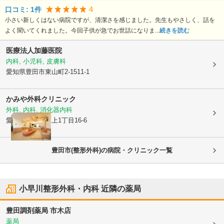
4
口コミ:
1
件
小さい新しくはない病院ですが、清潔さを感じました。先生もやさしく、話を
よく聞いてくれました。今回子供が急でお世話になりま...
続きを読む
医療法人加藤医院
内科, 小児科, 皮膚科
愛知県豊田市
東山町2-1511-1
かみや外科クリニック
外科, 内科, 消化器内科
愛知県豊田市
高上1丁目16-6
豊田市(整形外科)の病院・クリニック一覧
小早川整形外科・内科
近隣の薬局
豊田調剤薬局 市木店
薬局