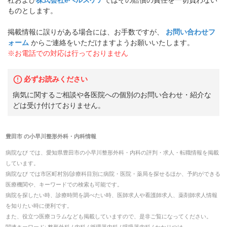
ものとします。
掲載情報に誤りがある場合には、お手数ですが、
お問い合わせフ
ォーム
からご連絡をいただけますようお願いいたします。
※お電話での対応は行っておりません
必ずお読みください
病気に関するご相談や各医院への個別のお問い合わせ・紹介な
どは受け付けておりません。
豊田市
の
小早川整形外科・内科
情報
病院なび では、
愛知県
豊田市
の
小早川整形外科・内科
の
評判・求人・転職
情報を掲載
しています。
病院なび では市区町村別/診療科目別に病院・医院・薬局を探せるほか、予約ができる
医療機関や、キーワードでの検索も可能です。
病院を探したい時、診療時間を調べたい時、医師求人や看護師求人、薬剤師求人情報
を知りたい時に便利です。
また、役立つ医療コラムなども掲載していますので、是非ご覧になってください。
関連キーワード:
整形外科 / 内科 / 循環器内科 / 呼吸器内科 / かかりつけ