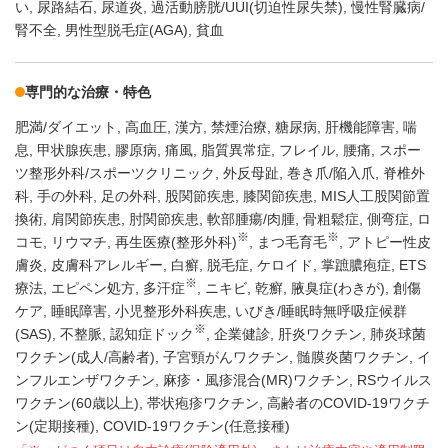
い
尿路結石
尿道炎
過活動膀胱/UUI(切迫性尿失禁)
慢性腎臓病/
腎不全
男性型脱毛症(AGA)
貧血
専門的な治療・特色
肥満/ダイエット
高血圧
漢方
禁煙治療
糖尿病
肝機能障害
喘
息
甲状腺疾患
膠原病
痛風
脂質異常症
フレイル
腰痛
スポー
ツ整形外科/スポーツクリニック
外反母趾
巻き爪/陥入爪
脊椎外
科
手の外科
足の外科
股関節疾患
膝関節疾患
MIS人工股関節置
換術
肩関節疾患
肘関節疾患
軟部腫瘍/肉腫
骨粗鬆症
側弯症
ロ
※
※
コモ
リウマチ
再生医療(整形外科)
まつ毛育毛
アトピー性皮
膚炎
皮膚科アレルギー
白癬
脱毛症
ケロイド
掌蹠膿疱症
ETS
※
療法
エピペン処方
多汗症
ニキビ
乾癬
腋臭症(わきが)
創傷
ケア
睡眠障害
小児整形外科疾患
いびき/睡眠時無呼吸症候群
※
(SAS)
不整脈
認知症ドック
企業健診
肝炎ワクチン
肺炎球菌
ワクチン(成人/高齢者)
子宮頸がんワクチン
髄膜炎菌ワクチン
イ
ンフルエンザワクチン
麻疹・風疹混合(MR)ワクチン
RSウイルス
ワクチン(60歳以上)
帯状疱疹ワクチン
高齢者のCOVID-19ワクチ
ン(定期接種)
COVID-19ワクチン(任意接種)