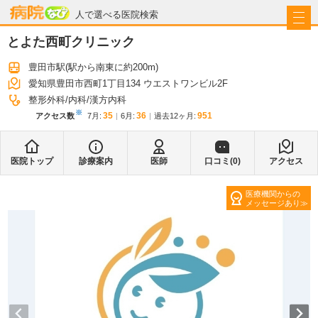
病院なび
人で選べる医院検索
とよた西町クリニック
豊田市駅
(駅から
南東に約200m
)
愛知県豊田市西町1丁目134 ウエストワンビル2F
整形外科
内科
漢方内科
※
35
36
951
アクセス数
7月
:
6月
:
過去12ヶ月:
医院トップ
診療案内
医師
口コミ(
0
)
アクセス
医療機関からの
メッセージあり