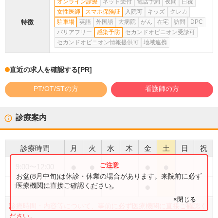
オンライン診療
ネット受付
電話予約
夜間
日祝
女性医師
スマホ保険証
入院可
キッズ
クレカ
特徴
駐車場
英語
外国語
大病院
がん
在宅
訪問
DPC
バリアフリー
感染予防
セカンドオピニオン受診可
セカンドオピニオン情報提供可
地域連携
直近の求人を確認する
[PR]
PT/OT/STの方
看護師の方
診療案内
診療時間
月
火
水
木
金
土
日
祝
●
●
●
●
●
9:00
〜
12:00
お盆(8月中旬)は休診・休業の場合があります。来院前に必ず
●
●
●
●
医療機関に直接ご確認ください。
15:30
〜
18:30
×閉じる
診療時間・内容等について、事前に必ず医療機関に直接ご確認く
ださい。