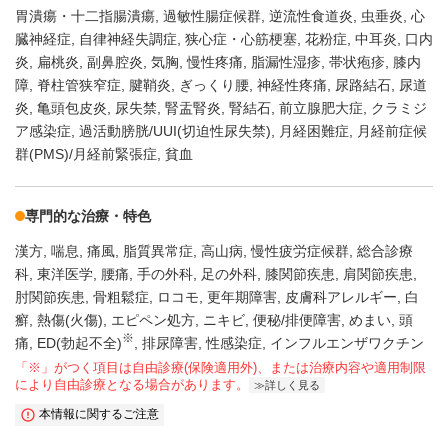
胃潰瘍・十二指腸潰瘍
過敏性腸症候群
逆流性食道炎
虫垂炎
心
臓神経症
自律神経失調症
狭心症・心筋梗塞
花粉症
中耳炎
口内
炎
扁桃炎
副鼻腔炎
気胸
慢性疼痛
脂漏性湿疹
帯状疱疹
膝内
障
脊柱管狭窄症
腱鞘炎
ぎっくり腰
神経性疼痛
尿路結石
尿道
炎
亀頭包皮炎
尿失禁
腎盂腎炎
腎結石
前立腺肥大症
クラミジ
ア感染症
過活動膀胱/UUI(切迫性尿失禁)
月経困難症
月経前症候
群(PMS)/月経前緊張症
貧血
専門的な治療・特色
漢方
喘息
痛風
脂質異常症
高山病
慢性疲労症候群
総合診療
科
東洋医学
腰痛
手の外科
足の外科
膝関節疾患
肩関節疾患
肘関節疾患
骨粗鬆症
ロコモ
更年期障害
皮膚科アレルギー
白
癬
熱傷(火傷)
エピペン処方
ニキビ
便秘/排便障害
めまい
頭
※
痛
ED(勃起不全)
排尿障害
性感染症
インフルエンザワクチン
「※」がつく項目は自由診療(保険適用外)、または治療内容や適用制限
により自由診療となる場合があります。
詳しく見る
本情報に関するご注意