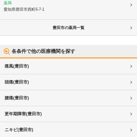
薬局
愛知県豊田市
西町6-7-1
豊田市
の薬局一覧
各条件で他の医療機関を探す
痛風
(
豊田市
)
頭痛
(
豊田市
)
腰痛
(
豊田市
)
更年期障害
(
豊田市
)
ニキビ
(
豊田市
)