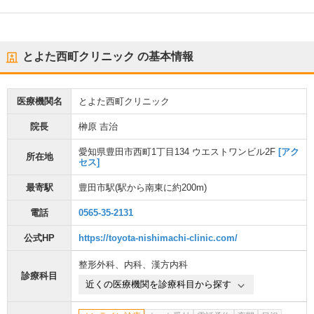
とよた西町クリニック
の基本情報
医療機関名
とよた西町クリニック
院長
榊原 吉治
愛知県豊田市西町1丁目134 ウエストワンビル2F
[アク
所在地
セス]
最寄駅
豊田市駅
(駅から
南東に約200m
)
電話
0565-35-2131
公式HP
https://toyota-nishimachi-clinic.com/
整形外科
、
内科
、
漢方内科
診療科目
近くの医療機関を診療科目から探す