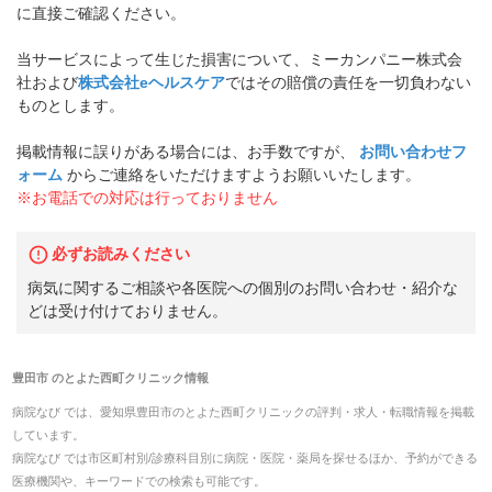
に直接ご確認ください。
当サービスによって生じた損害について、ミーカンパニー株式会
社および
株式会社eヘルスケア
ではその賠償の責任を一切負わない
ものとします。
掲載情報に誤りがある場合には、お手数ですが、
お問い合わせフ
ォーム
からご連絡をいただけますようお願いいたします。
※お電話での対応は行っておりません
必ずお読みください
病気に関するご相談や各医院への個別のお問い合わせ・紹介な
どは受け付けておりません。
豊田市
の
とよた西町クリニック
情報
病院なび では、
愛知県
豊田市
の
とよた西町クリニック
の
評判・求人・転職
情報を掲載
しています。
病院なび では市区町村別/診療科目別に病院・医院・薬局を探せるほか、予約ができる
医療機関や、キーワードでの検索も可能です。