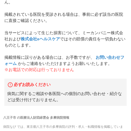
ん。
掲載されている医院を受診される場合は、事前に必ず該当の医院
に直接ご確認ください。
当サービスによって生じた損害について、ミーカンパニー株式会
社および
株式会社eヘルスケア
ではその賠償の責任を一切負わない
ものとします。
掲載情報に誤りがある場合には、お手数ですが、
お問い合わせフ
ォーム
からご連絡をいただけますようお願いいたします。
※お電話での対応は行っておりません
必ずお読みください
病気に関するご相談や各医院への個別のお問い合わせ・紹介な
どは受け付けておりません。
八王子市
の
医療法人財団緑雲会 多摩病院
情報
病院なび では、
東京都
八王子市
の
多摩病院
の
評判・求人・転職
情報を掲載していま