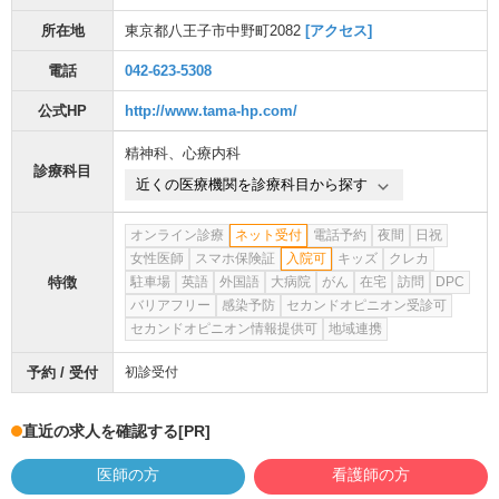
所在地
東京都八王子市中野町2082
[アクセス]
電話
042-623-5308
公式HP
http://www.tama-hp.com/
精神科
、
心療内科
診療科目
近くの医療機関を診療科目から探す
オンライン診療
ネット受付
電話予約
夜間
日祝
女性医師
スマホ保険証
入院可
キッズ
クレカ
特徴
駐車場
英語
外国語
大病院
がん
在宅
訪問
DPC
バリアフリー
感染予防
セカンドオピニオン受診可
セカンドオピニオン情報提供可
地域連携
予約 / 受付
初診受付
直近の求人を確認する
[PR]
医師の方
看護師の方