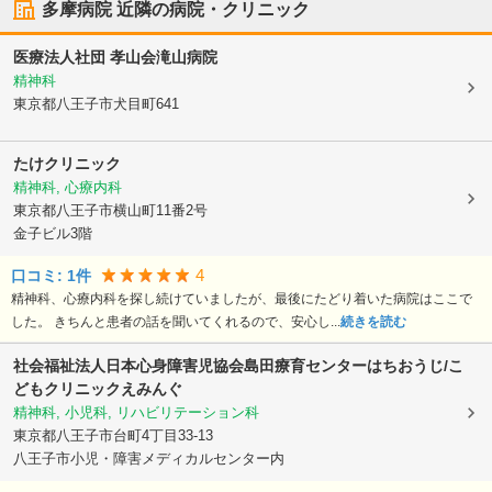
多摩病院
近隣の病院・クリニック
医療法人社団 孝山会
滝山病院
精神科
東京都八王子市
犬目町641
たけクリニック
精神科, 心療内科
東京都八王子市
横山町11番2号
金子ビル3階
4
口コミ:
1
件
精神科、心療内科を探し続けていましたが、最後にたどり着いた病院はここで
した。 きちんと患者の話を聞いてくれるので、安心し...
続きを読む
社会福祉法人日本心身障害児協会
島田療育センターはちおうじ/こ
どもクリニックえみんぐ
精神科, 小児科, リハビリテーション科
東京都八王子市
台町4丁目33-13
八王子市小児・障害メディカルセンター内