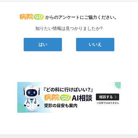
病院なび
からのアンケートにご協力ください。
知りたい情報は見つかりましたか?
はい
いいえ