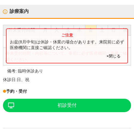
診療案内
外来受付時間
月
火
水
木
金
土
日
祝
●
●
●
●
●
●
8:30
〜
11:30
お盆(8月中旬)は休診・休業の場合があります。来院前に必ず
医療機関に直接ご確認ください。
外来受付時間・内容等について、事前に必ず医療機関に直接ご確
×閉じる
認ください。
備考:
臨時休診あり
休診日:
日、祝
予約・受付
初診受付