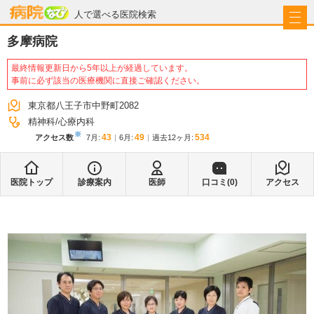
病院なび
人で選べる医院検索
多摩病院
最終情報更新日から5年以上が経過しています。
事前に必ず該当の医療機関に直接ご確認ください。
東京都八王子市中野町2082
精神科
心療内科
※
43
49
534
アクセス数
7月
:
6月
:
過去12ヶ月:
医院トップ
診療案内
医師
口コミ(
0
)
アクセス