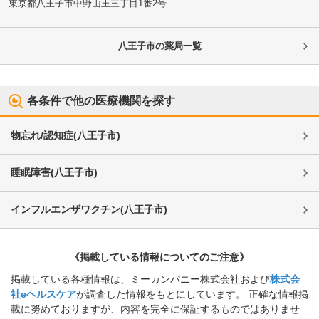
東京都八王子市
中野山王三丁目1番2号
八王子市
の薬局一覧
各条件で他の医療機関を探す
物忘れ/認知症
(
八王子市
)
睡眠障害
(
八王子市
)
インフルエンザワクチン
(
八王子市
)
《掲載している情報についてのご注意》
掲載している各種情報は、ミーカンパニー株式会社および
株式会
社eヘルスケア
が調査した情報をもとにしています。 正確な情報掲
載に努めておりますが、内容を完全に保証するものではありませ