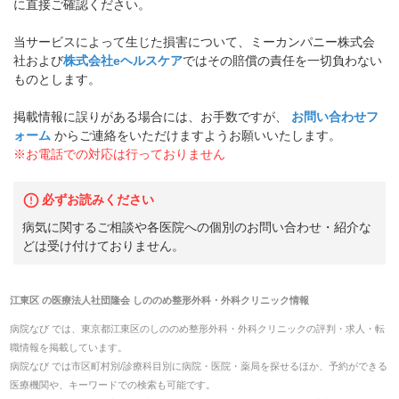
に直接ご確認ください。
当サービスによって生じた損害について、ミーカンパニー株式会
社および
株式会社eヘルスケア
ではその賠償の責任を一切負わない
ものとします。
掲載情報に誤りがある場合には、お手数ですが、
お問い合わせフ
ォーム
からご連絡をいただけますようお願いいたします。
※お電話での対応は行っておりません
必ずお読みください
病気に関するご相談や各医院への個別のお問い合わせ・紹介な
どは受け付けておりません。
江東区
の
医療法人社団隆会 しののめ整形外科・外科クリニック
情報
病院なび では、
東京都
江東区
の
しののめ整形外科・外科クリニック
の
評判・求人・転
職
情報を掲載しています。
病院なび では市区町村別/診療科目別に病院・医院・薬局を探せるほか、予約ができる
医療機関や、キーワードでの検索も可能です。