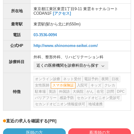
東京都江東区東雲1丁目9-11 東雲キャナルコート
所在地
CODAN1F
[アクセス]
最寄駅
東雲駅
(駅から
北に約550m
)
電話
03-3536-0094
公式HP
http://www.shinonome-seikei.com/
外科
、
整形外科
、
リハビリテーション科
診療科目
近くの医療機関を診療科目から探す
オンライン診療
ネット受付
電話予約
夜間
日祝
女性医師
スマホ保険証
入院可
キッズ
クレカ
特徴
駐車場
英語
外国語
大病院
がん
在宅
訪問
DPC
バリアフリー
感染予防
セカンドオピニオン受診可
セカンドオピニオン情報提供可
地域連携
直近の求人を確認する
[PR]
医師の方
看護師の方