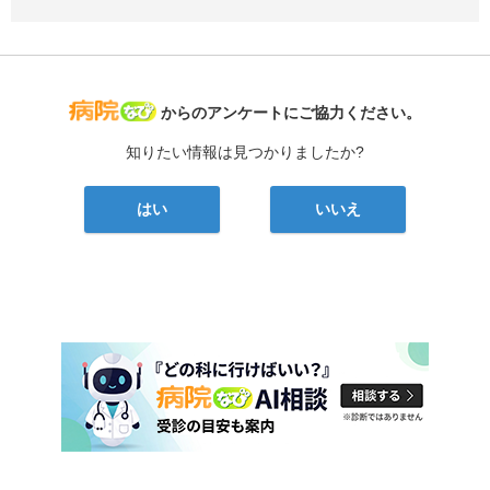
病院なび
からのアンケートにご協力ください。
知りたい情報は見つかりましたか?
はい
いいえ