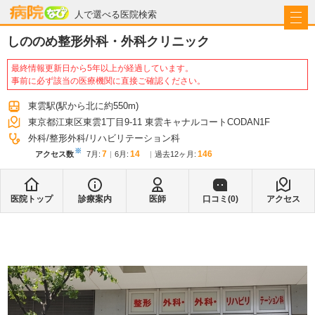
病院なび
人で選べる医院検索
しののめ整形外科・外科クリニック
最終情報更新日から5年以上が経過しています。
事前に必ず該当の医療機関に直接ご確認ください。
東雲駅
(駅から
北に約550m
)
東京都江東区東雲1丁目9-11 東雲キャナルコートCODAN1F
外科
整形外科
リハビリテーション科
※
7
14
146
アクセス数
7月
:
6月
:
過去12ヶ月:
医院トップ
診療案内
医師
口コミ(
0
)
アクセス