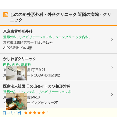
しののめ整形外科・外科クリニック
近隣の病院・クリ
ニック
東京東雲整形外科
整形外科, リハビリテーション科, ペインクリニック内科, ...
東京都江東区
東雲一丁目5番19号
AIP25豊洲ビル 4階
かしわぎクリニック
内科, 外科, 皮膚科
東京都江東区
東雲1丁目9-21
東雲キャナルコートCODAN6街区102
医療法人社団 日の出会
イトカワ整形外科
整形外科, リウマチ科, リハビリテーション科
東京都江東区
東雲1-9-10
イオン東雲ショッピングセンター2F
4
口コミ:
1
件