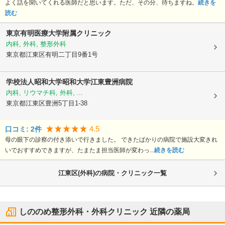
よく話を聞いてくれる医師だと思います。ただ、その分、待ちますね。
続きを
読む
東京有明医療大学附属クリニック
内科, 外科, 整形外科
東京都江東区
有明二丁目9番1号
学校法人昭和大学
昭和大学江東豊洲病院
内科, リウマチ科, 外科, ...
東京都江東区
豊洲5丁目1-38
4.5
口コミ:
2
件
母の眼下の診察の付き添いで行きました。 できたばかりの病院で施設大変きれ
いでおすすめできますが、たまたま担当医師が変わっ...
続きを読む
江東区(外科)の病院・クリニック一覧
しののめ整形外科・外科クリニック
近隣の薬局