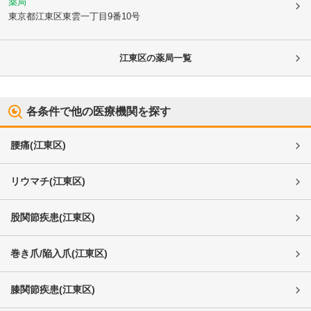
薬局
東京都江東区
東雲一丁目9番10号
江東区
の薬局一覧
各条件で他の医療機関を探す
腰痛
(
江東区
)
リウマチ
(
江東区
)
股関節疾患
(
江東区
)
巻き爪/陥入爪
(
江東区
)
膝関節疾患
(
江東区
)