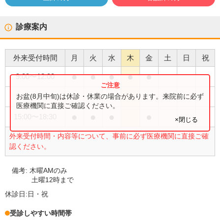
診療案内
外来受付時間
月
火
水
木
金
土
日
祝
●
●
●
●
●
9:00
〜
12:00
●
お盆(8月中旬)は休診・休業の場合があります。来院前に必ず
9:00
〜
12:30
医療機関に直接ご確認ください。
●
●
●
●
15:00
〜
18:30
×閉じる
外来受付時間・内容等について、事前に必ず医療機関に直接ご確
認ください。
備考:
木曜AMのみ
土曜12時まで
休診日:
日・祝
受診しやすい時間帯