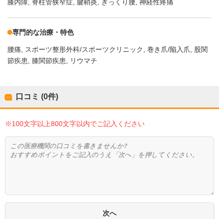
膝内障
脊柱管狭窄症
腱鞘炎
ぎっくり腰
神経性疼痛
専門的な治療・特色
腰痛
スポーツ整形外科/スポーツクリニック
巻き爪/陥入爪
股関
節疾患
膝関節疾患
リウマチ
口コミ (0件)
※100文字以上800文字以内でご記入ください