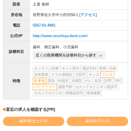
院長
土屋 俊樹
所在地
長野県佐久市中小田切58-1
[アクセス]
電話
0267-81-4881
公式HP
http://www.tsuchiya-dent.com/
歯科
、
矯正歯科
、
小児歯科
診療科目
近くの医療機関を診療科目から探す
オンライン診療
ネット受付
電話予約
夜間
日祝
女性医師
スマホ保険証
入院可
キッズ
クレカ
特徴
駐車場
英語
外国語
大病院
がん
在宅
訪問
DPC
バリアフリー
感染予防
セカンドオピニオン受診可
セカンドオピニオン情報提供可
地域連携
直近の求人を確認する
[PR]
歯科衛生士の方
歯科助手の方