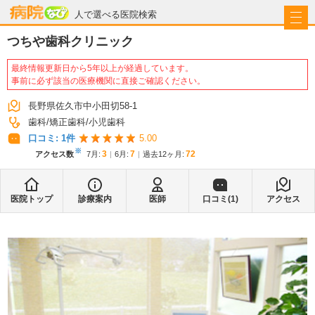
病院なび
人で選べる医院検索
つちや歯科クリニック
最終情報更新日から5年以上が経過しています。
事前に必ず該当の医療機関に直接ご確認ください。
長野県佐久市中小田切58-1
歯科
矯正歯科
小児歯科
口コミ:
1
件
5.00
※
3
7
72
アクセス数
7月
:
6月
:
過去12ヶ月:
医院トップ
診療案内
医師
口コミ(
1
)
アクセス