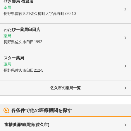
せき薬局 宿岩店
薬局
長野県南佐久郡佐久穂町
大字高野町720-10
わたぴー薬局臼田店
薬局
長野県佐久市
臼田1992
スター薬局
薬局
長野県佐久市
臼田212-5
佐久市
の薬局一覧
各条件で他の医療機関を探す
歯槽膿漏/歯周病
(
佐久市
)