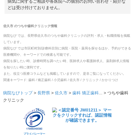
病気に関するご相談や各医院への個別のお問い合わせ・紹介な
どは受け付けておりません。
佐久市
の
つちや歯科クリニック
情報
病院なび では、
長野県
佐久市
の
つちや歯科クリニック
の
評判・求人・転職
情報を掲載
しています。
病院なび では市区町村別/診療科目別に病院・医院・薬局を探せるほか、予約ができる
医療機関や、キーワードでの検索も可能です。
病院を探したい時、診療時間を調べたい時、医師求人や看護師求人、薬剤師求人情報
を知りたい時に便利です。
また、役立つ医療コラムなども掲載していますので、是非ご覧になってください。
関連キーワード:
歯科 / 矯正歯科 / 小児歯科 / 佐久市 / クリニック / かかりつけ
病院なびトップ
>
長野県
>
佐久市
>
歯科
矯正歯科
... >
つちや歯科
クリニック
プライバシーマー