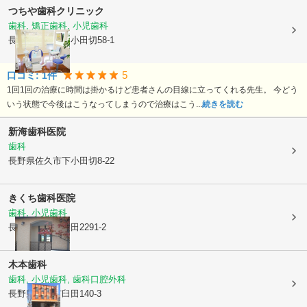
つちや歯科クリニック
歯科, 矯正歯科, 小児歯科
長野県佐久市
中小田切58-1
5
口コミ:
1
件
1回1回の治療に時間は掛かるけど患者さんの目線に立ってくれる先生。 今どう
いう状態で今後はこうなってしまうので治療はこう...
続きを読む
新海歯科医院
歯科
長野県佐久市
下小田切8-22
きくち歯科医院
歯科, 小児歯科
長野県佐久市
臼田2291-2
木本歯科
歯科, 小児歯科, 歯科口腔外科
長野県佐久市
臼田140-3