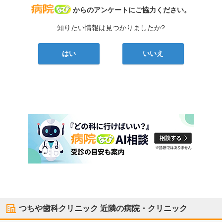
病院なび
からのアンケートにご協力ください。
知りたい情報は見つかりましたか?
はい
いいえ
つちや歯科クリニック
近隣の病院・クリニック