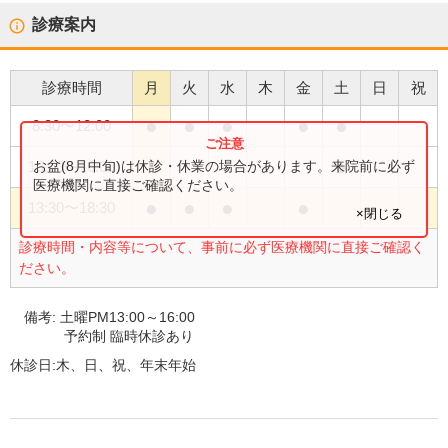
診療案内
診療時間
月
火
水
木
金
土
日
祝
●
●
●
●
●
8:30
〜
12:00
●
お盆(8月中旬)は休診・休業の場合があります。来院前に必ず
13:00
〜
16:00
医療機関に直接ご確認ください。
●
●
●
●
13:30
〜
18:30
×閉じる
診療時間・内容等について、事前に必ず医療機関に直接ご確認く
ださい。
備考:
土曜PM13:00～16:00
予約制 臨時休診あり
休診日:
木、日、祝、年末年始