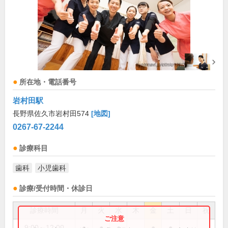
所在地・電話番号
岩村田駅
長野県佐久市岩村田574
[地図]
0267-67-2244
診療科目
歯科
小児歯科
診療/受付時間・休診日
診療時間
月
火
水
木
金
土
日
祝
9:00～12:00
●
●
●
●
●