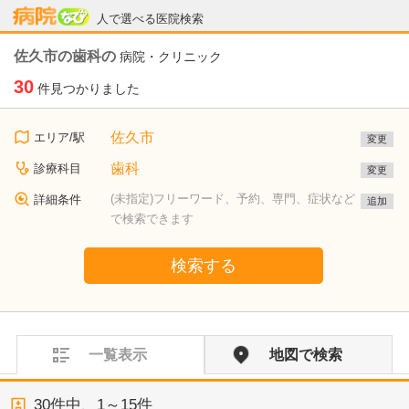
病院なび
人で選べる医院検索
佐久市の歯科の
病院・クリニック
30
件見つかりました
佐久市
エリア/駅
変更
歯科
診療科目
変更
(未指定)フリーワード、予約、専門、症状など
詳細条件
追加
で検索できます
検索する
一覧表示
地図で検索
30
件中、
1～15件