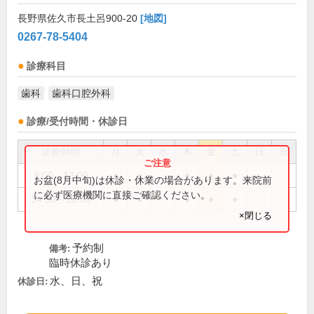
長野県佐久市長土呂900-20
[地図]
0267-78-5404
診療科目
歯科
歯科口腔外科
診療/受付時間・休診日
診療時間
月
火
水
木
金
土
日
祝
9:00～13:00
●
●
●
●
●
お盆(8月中旬)は休診・休業の場合があります。来院前
に必ず医療機関に直接ご確認ください。
14:30～18:30
●
●
●
●
●
×閉じる
予約制
備考:
臨時休診あり
水、日、祝
休診日: