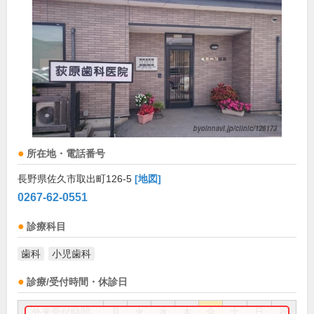
所在地・電話番号
長野県佐久市取出町126-5
[地図]
0267-62-0551
診療科目
歯科
小児歯科
診療/受付時間・休診日
外来受付時間
月
火
水
木
金
土
日
祝