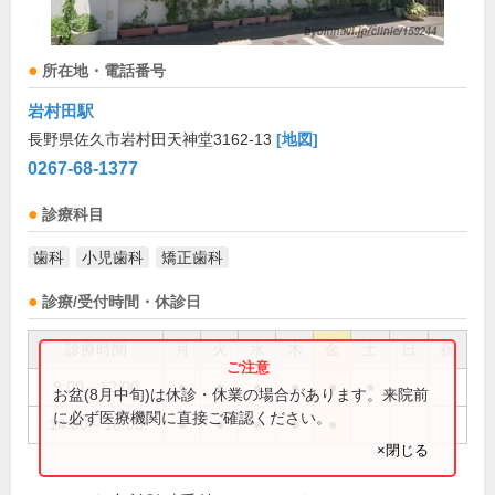
所在地・電話番号
岩村田駅
長野県佐久市岩村田天神堂3162-13
[地図]
0267-68-1377
診療科目
歯科
小児歯科
矯正歯科
診療/受付時間・休診日
診療時間
月
火
水
木
金
土
日
祝
9:00～12:00
●
●
●
●
●
●
お盆(8月中旬)は休診・休業の場合があります。来院前
に必ず医療機関に直接ご確認ください。
14:00～18:00
●
●
●
●
●
×閉じる