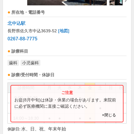
所在地・電話番号
北中込駅
長野県佐久市中込3639-52
[地図]
0267-88-7775
診療科目
歯科
小児歯科
診療/受付時間・休診日
診療時間
月
火
水
木
金
土
日
祝
9:00～12:30
●
●
●
●
お盆(8月中旬)は休診・休業の場合があります。来院前
に必ず医療機関に直接ご確認ください。
9:00～14:00
●
×閉じる
14:00～18:30
●
●
●
●
水、日、祝、年末年始
休診日: