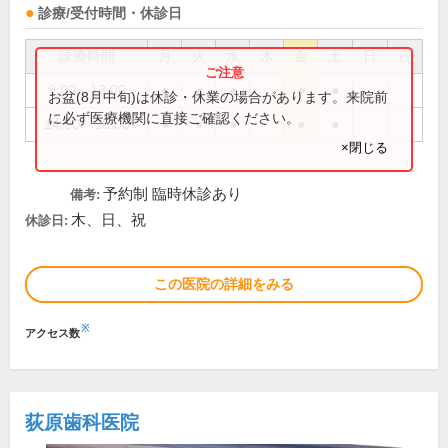
診療/受付時間・休診日
診療時間
月
火
水
木
金
土
日
祝
9:00～13:00
●
●
●
●
●
お盆(8月中旬)は休診・休業の場合があります。来院前
に必ず医療機関に直接ご確認ください。
14:00～18:00
●
●
●
●
●
×閉じる
予約制 臨時休診あり
備考:
木、日、祝
休診日:
この医院の詳細をみる
※
アクセス数
荻原歯科医院