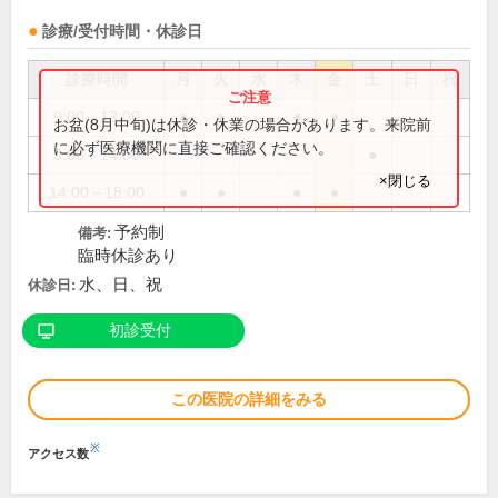
診療/受付時間・休診日
診療時間
月
火
水
木
金
土
日
祝
9:00～13:00
●
●
●
●
お盆(8月中旬)は休診・休業の場合があります。来院前
に必ず医療機関に直接ご確認ください。
9:00～14:00
●
×閉じる
14:00～18:00
●
●
●
●
予約制
備考:
臨時休診あり
水、日、祝
休診日:
初診受付
この医院の詳細をみる
※
アクセス数