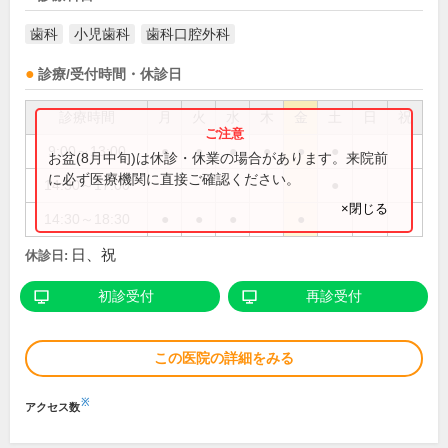
歯科
小児歯科
歯科口腔外科
診療/受付時間・休診日
診療時間
月
火
水
木
金
土
日
祝
9:00～13:00
●
●
●
●
●
●
お盆(8月中旬)は休診・休業の場合があります。来院前
に必ず医療機関に直接ご確認ください。
14:30～17:00
●
×閉じる
14:30～18:30
●
●
●
●
日、祝
休診日:
初診受付
再診受付
この医院の詳細をみる
※
アクセス数