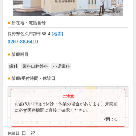
所在地・電話番号
長野県佐久市跡部58-4
[地図]
0267-88-6410
診療科目
歯科
歯科口腔外科
小児歯科
診療/受付時間・休診日
診療時間
月
火
水
木
金
土
日
祝
9:00～12:30
●
●
●
●
●
お盆(8月中旬)は休診・休業の場合があります。来院前
に必ず医療機関に直接ご確認ください。
14:30～18:00
●
×閉じる
14:30～20:00
●
●
●
●
●
日、祝
休診日: