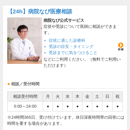
【24h】
病院なび医療相談
病院なび公式サービス
症状や受診について医師に相談ができま
す。
症状に適した診療科
受診の目安・タイミング
受診までに気をつけること
などにご利用ください。（無料でご利用い
ただけます）
相談／受付時間
相談受付時間
月
火
水
木
金
土
日
祝
0:00～24:00
●
●
●
●
●
●
●
●
※24時間365日、受け付けています。休日深夜時間帯の回答には
時間を要する場合があります。