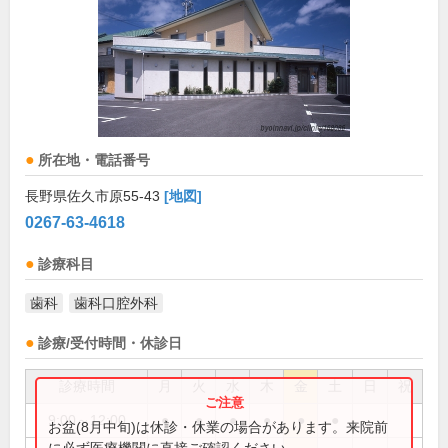
所在地・電話番号
長野県佐久市原55-43
[地図]
0267-63-4618
診療科目
歯科
歯科口腔外科
診療/受付時間・休診日
診療時間
月
火
水
木
金
土
日
祝
9:00～12:00
●
●
●
●
●
●
お盆(8月中旬)は休診・休業の場合があります。来院前
に必ず医療機関に直接ご確認ください。