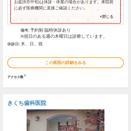
お盆(8月中旬)は休診・休業の場合があります。来院前
に必ず医療機関に直接ご確認ください。
14:00～17:30
●
×閉じる
14:00～18:30
●
●
●
●
予約制 臨時休診あり
備考:
※祝日のある週の木曜日は診療しています。
木、日、祝
休診日:
この医院の詳細をみる
※
アクセス数
きくち歯科医院