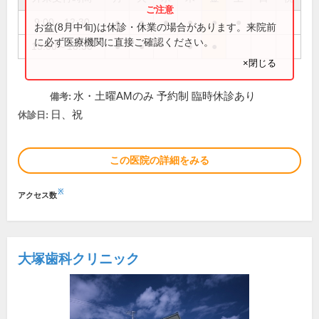
9:00～12:30
●
●
●
●
●
●
お盆(8月中旬)は休診・休業の場合があります。来院前
に必ず医療機関に直接ご確認ください。
15:00～18:30
●
●
●
●
×閉じる
水・土曜AMのみ 予約制 臨時休診あり
備考:
日、祝
休診日:
この医院の詳細をみる
※
アクセス数
大塚歯科クリニック