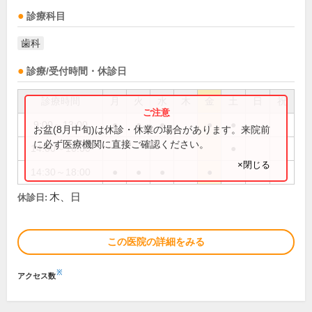
診療科目
歯科
診療/受付時間・休診日
診療時間
月
火
水
木
金
土
日
祝
9:00～13:00
●
●
●
●
●
お盆(8月中旬)は休診・休業の場合があります。来院前
に必ず医療機関に直接ご確認ください。
14:00～16:00
●
×閉じる
14:30～18:00
●
●
●
●
木、日
休診日:
この医院の詳細をみる
※
アクセス数