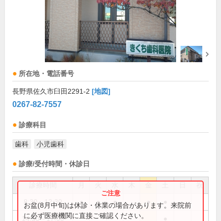
所在地・電話番号
長野県佐久市臼田2291-2
[地図]
0267-82-7557
診療科目
歯科
小児歯科
診療/受付時間・休診日
診療時間
月
火
水
木
金
土
日
祝
8:30～12:30
●
●
●
●
●
お盆(8月中旬)は休診・休業の場合があります。来院前
に必ず医療機関に直接ご確認ください。
14:30～17:00
●