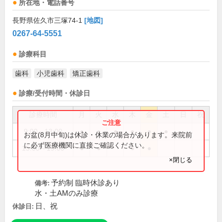
所在地・電話番号
長野県佐久市三塚74-1
[地図]
0267-64-5551
診療科目
歯科
小児歯科
矯正歯科
診療/受付時間・休診日
診療時間
月
火
水
木
金
土
日
祝
9:00～13:00
●
●
●
●
●
●
お盆(8月中旬)は休診・休業の場合があります。来院前
に必ず医療機関に直接ご確認ください。
15:00～19:00
●
●
●
●
×閉じる
予約制 臨時休診あり
備考:
水・土AMのみ診療
日、祝
休診日: