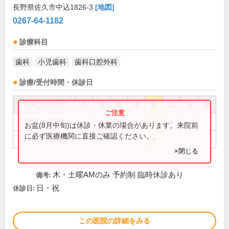
長野県佐久市中込1826-3
[地図]
0267-64-1182
診療科目
歯科
小児歯科
歯科口腔外科
診療/受付時間・休診日
外来受付時間
月
火
水
木
金
土
日
祝
9:00～12:30
●
●
●
●
●
●
お盆(8月中旬)は休診・休業の場合があります。来院前
に必ず医療機関に直接ご確認ください。
14:30～18:00
●
●
●
●
×閉じる
木・土曜AMのみ 予約制 臨時休診あり
備考:
日・祝
休診日:
この医院の詳細をみる