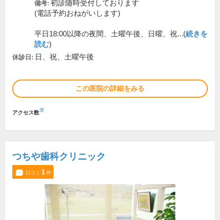
初診随時受付しております
備考:
(電話予約おねがいします)
平日18:00以降の夜間、土曜午後、日曜、祝...(
続きを
読む
)
日、祝、土曜午後
休診日:
この医院の詳細をみる
※
アクセス数
つちや歯科クリニック
1
口コミ
件