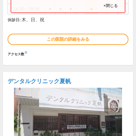
×閉じる
14:30～18:30
●
●
●
●
木、日、祝
休診日:
この医院の詳細をみる
※
アクセス数
デンタルクリニック夏帆