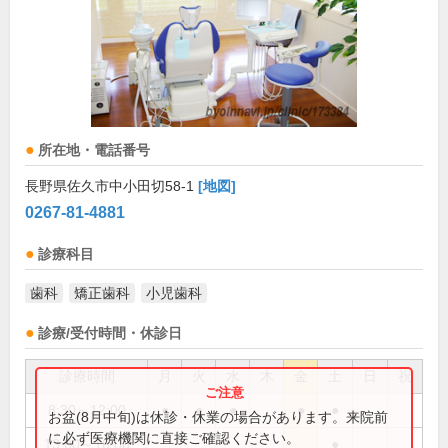
所在地・電話番号
長野県佐久市中小田切58-1
[地図]
0267-81-4881
診療科目
歯科
矯正歯科
小児歯科
診療/受付時間・休診日
診療時間
月
火
水
木
金
土
日
祝
8:30～12:00
●
●
●
●
●
お盆(8月中旬)は休診・休業の場合があります。来院前
に必ず医療機関に直接ご確認ください。
13:00～16:00
●