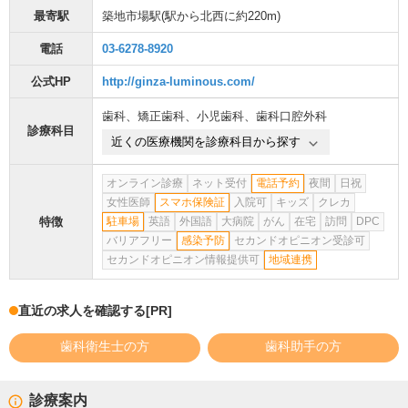
最寄駅
築地市場駅
(駅から
北西に約220m
)
電話
03-6278-8920
公式HP
http://ginza-luminous.com/
歯科
、
矯正歯科
、
小児歯科
、
歯科口腔外科
診療科目
近くの医療機関を診療科目から探す
オンライン診療
ネット受付
電話予約
夜間
日祝
女性医師
スマホ保険証
入院可
キッズ
クレカ
特徴
駐車場
英語
外国語
大病院
がん
在宅
訪問
DPC
バリアフリー
感染予防
セカンドオピニオン受診可
セカンドオピニオン情報提供可
地域連携
直近の求人を確認する
[PR]
歯科衛生士の方
歯科助手の方
診療案内