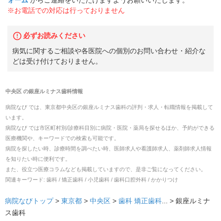
ォーム
からご連絡をいただけますようお願いいたします。
※お電話での対応は行っておりません
必ずお読みください
病気に関するご相談や各医院への個別のお問い合わせ・紹介な
どは受け付けておりません。
中央区
の
銀座ルミナス歯科
情報
病院なび では、
東京都
中央区
の
銀座ルミナス歯科
の
評判・求人・転職
情報を掲載して
います。
病院なび では市区町村別/診療科目別に病院・医院・薬局を探せるほか、予約ができる
医療機関や、キーワードでの検索も可能です。
病院を探したい時、診療時間を調べたい時、医師求人や看護師求人、薬剤師求人情報
を知りたい時に便利です。
また、役立つ医療コラムなども掲載していますので、是非ご覧になってください。
関連キーワード:
歯科 / 矯正歯科 / 小児歯科 / 歯科口腔外科 / かかりつけ
病院なびトップ
>
東京都
>
中央区
>
歯科
矯正歯科
... >
銀座ルミナ
ス歯科