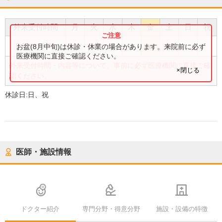
外来受付時間
月
火
水
木
金
土
日
祝
●
●
●
●
●
●
9:00
〜
18:00
お盆(8月中旬)は休診・休業の場合があります。来院前に必ず
医療機関に直接ご確認ください。
外来受付時間・内容等について、事前に必ず医療機関に直接ご確
×閉じる
認ください。
休診日:
日、祝
医師・施設情報
ドクター紹介
専門分野・得意分野
施設・設備の特徴