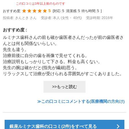
この口コミは1年以上前のものです
5
おすすめ度:
[
対応:
5
清潔感:
5
待ち時間:
5
]
投稿者: きんとき さん
受診者: 本人 (女性・ 40代)
受診時期: 2016年
おすすめ度 :
ルミナス歯科さんの前も確か歯医者さんだったが前の歯医者さ
んとは何も関係ないらしい。
先生も違う。
治療前後に自分の歯を画像で見せてくれる。
治療説明もしっかりして下さる。料金も高くない。
先生の腕は確かだと(指先が繊細)思う。
リラックスして治療が受けられる雰囲気がすごくありました。
>>もっと読む
≫この口コミにコメントする(医療機関の方向け)
銀座ルミナス歯科の口コミ(2件)をすべて見る