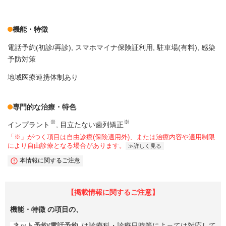
機能・特徴
電話予約(初診/再診)
スマホマイナ保険証利用
駐車場(有料)
感染
予防対策
地域医療連携体制あり
専門的な治療・特色
※
※
インプラント
目立たない歯列矯正
「※」がつく項目は自由診療(保険適用外)、または治療内容や適用制限
により自由診療となる場合があります。
詳しく見る
本情報に関するご注意
【掲載情報に関するご注意】
機能・特徴
の項目の、
ネット予約/電話予約
は診療科・診療日時等によっては対応して