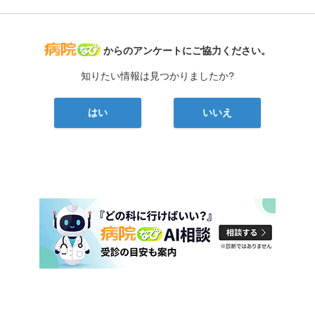
病院なび
からのアンケートにご協力ください。
知りたい情報は見つかりましたか?
はい
いいえ