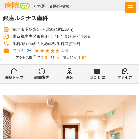
病院なび
人で選べる医院検索
銀座ルミナス歯科
築地市場駅
(駅から
北西に約220m
)
東京都中央区銀座8丁目18-4 東銀座ビル2階
歯科
矯正歯科
小児歯科
歯科口腔外科
口コミ:
2
件
4.50
※
3
5
67
アクセス数
7月
:
6月
:
過去12ヶ月:
医院トップ
診療案内
医師
口コミ(
2
)
アクセス