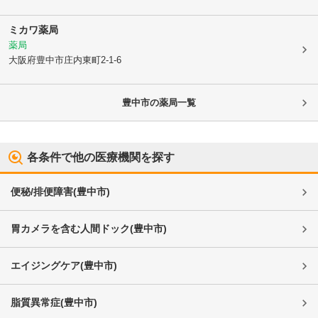
ミカワ薬局
薬局
大阪府豊中市
庄内東町2-1-6
豊中市
の薬局一覧
各条件で他の医療機関を探す
便秘/排便障害
(
豊中市
)
胃カメラを含む人間ドック
(
豊中市
)
エイジングケア
(
豊中市
)
脂質異常症
(
豊中市
)