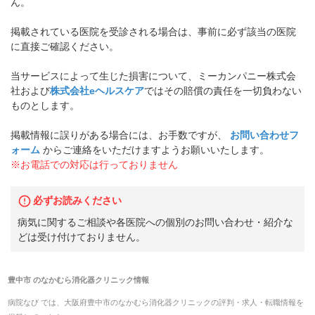
ん。
掲載されている医院を受診される場合は、事前に必ず該当の医院
に直接ご確認ください。
当サービスによって生じた損害について、ミーカンパニー株式会
社および
株式会社eヘルスケア
ではその賠償の責任を一切負わない
ものとします。
掲載情報に誤りがある場合には、お手数ですが、
お問い合わせフ
ォーム
からご連絡をいただけますようお願いいたします。
※お電話での対応は行っておりません
必ずお読みください
病気に関するご相談や各医院への個別のお問い合わせ・紹介な
どは受け付けておりません。
豊中市
の
なかむら消化器クリニック
情報
病院なび では、
大阪府
豊中市
の
なかむら消化器クリニック
の
評判・求人・転職
情報を