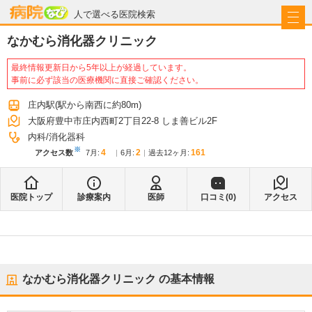
病院なび
人で選べる医院検索
なかむら消化器クリニック
最終情報更新日から5年以上が経過しています。
事前に必ず該当の医療機関に直接ご確認ください。
庄内駅
(駅から
南西に約80m
)
大阪府豊中市庄内西町2丁目22-8 しま善ビル2F
内科
消化器科
※
4
2
161
アクセス数
7月
:
6月
:
過去12ヶ月:
医院トップ
診療案内
医師
口コミ(
0
)
アクセス
なかむら消化器クリニック
の基本情報