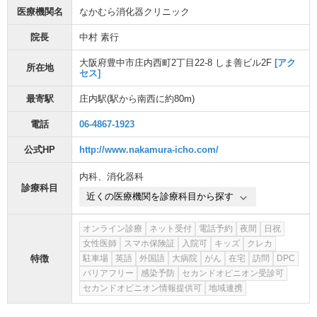
医療機関名
なかむら消化器クリニック
院長
中村 素行
大阪府豊中市庄内西町2丁目22-8 しま善ビル2F
[アク
所在地
セス]
最寄駅
庄内駅
(駅から
南西に約80m
)
電話
06-4867-1923
公式HP
http://www.nakamura-icho.com/
内科
、
消化器科
診療科目
近くの医療機関を診療科目から探す
オンライン診療
ネット受付
電話予約
夜間
日祝
女性医師
スマホ保険証
入院可
キッズ
クレカ
特徴
駐車場
英語
外国語
大病院
がん
在宅
訪問
DPC
バリアフリー
感染予防
セカンドオピニオン受診可
セカンドオピニオン情報提供可
地域連携