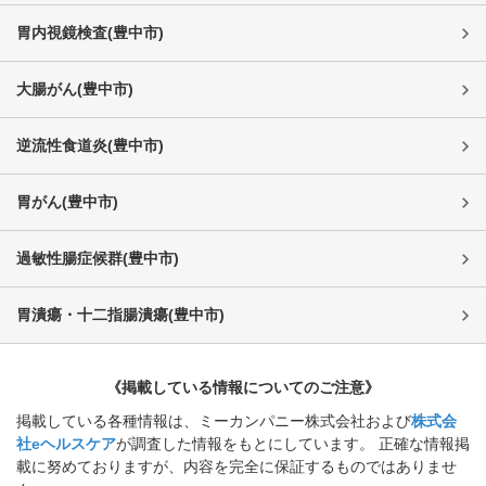
胃内視鏡検査
(
豊中市
)
大腸がん
(
豊中市
)
逆流性食道炎
(
豊中市
)
胃がん
(
豊中市
)
過敏性腸症候群
(
豊中市
)
胃潰瘍・十二指腸潰瘍
(
豊中市
)
《掲載している情報についてのご注意》
掲載している各種情報は、ミーカンパニー株式会社および
株式会
社eヘルスケア
が調査した情報をもとにしています。 正確な情報掲
載に努めておりますが、内容を完全に保証するものではありませ