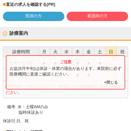
直近の求人を確認する
[PR]
医師の方
看護師の方
診療案内
診療時間
月
火
水
木
金
土
日
祝
●
●
●
●
●
●
8:30
〜
12:00
お盆(8月中旬)は休診・休業の場合があります。来院前に必ず
●
●
●
●
医療機関に直接ご確認ください。
15:00
〜
18:00
×閉じる
診療時間・内容等について、事前に必ず医療機関に直接ご確認く
ださい。
備考:
水・土曜AMのみ
臨時休診あり
休診日:
日、祝