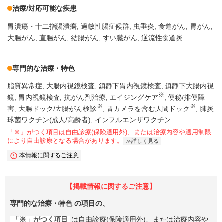
治療/対応可能な疾患
胃潰瘍・十二指腸潰瘍
過敏性腸症候群
虫垂炎
食道がん
胃がん
大腸がん
直腸がん
結腸がん
すい臓がん
逆流性食道炎
専門的な治療・特色
脂質異常症
大腸内視鏡検査
鎮静下胃内視鏡検査
鎮静下大腸内視
※
鏡
胃内視鏡検査
抗がん剤治療
エイジングケア
便秘/排便障
※
※
害
大腸ドック/大腸がん検診
胃カメラを含む人間ドック
肺炎
球菌ワクチン(成人/高齢者)
インフルエンザワクチン
「※」がつく項目は自由診療(保険適用外)、または治療内容や適用制限
により自由診療となる場合があります。
詳しく見る
本情報に関するご注意
【掲載情報に関するご注意】
専門的な治療・特色
の項目の、
「※」がつく項目
は自由診療(保険適用外)、または治療内容や