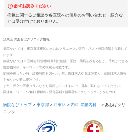
必ずお読みください
病気に関するご相談や各医院への個別のお問い合わせ・紹介な
どは受け付けておりません。
江東区
の
あおばクリニック
情報
病院なび では、
東京都
江東区
の
あおばクリニック
の
評判・求人・転職
情報を掲載して
います。
病院なび では市区町村別/診療科目別に病院・医院・薬局を探せるほか、予約ができる
医療機関や、キーワードでの検索も可能です。
病院を探したい時、診療時間を調べたい時、医師求人や看護師求人、薬剤師求人情報
を知りたい時に便利です。
また、役立つ医療コラムなども掲載していますので、是非ご覧になってください。
関連キーワード:
内科 / 胃腸科 / 消化器科 / 循環器科 / クリニック / かかりつけ
病院なびトップ
>
東京都
>
江東区
>
内科
胃腸内科
... >
あおばクリ
ニック