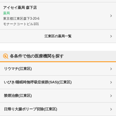
アイセイ薬局 森下店
薬局
東京都江東区
森下3-20-6
モナークコートビル101
江東区
の薬局一覧
各条件で他の医療機関を探す
リウマチ
(
江東区
)
いびき/睡眠時無呼吸症候群(SAS)
(
江東区
)
禁煙治療
(
江東区
)
日帰り大腸ポリープ切除
(
江東区
)