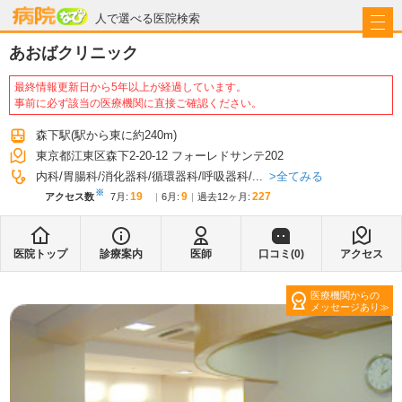
病院なび
人で選べる医院検索
あおばクリニック
最終情報更新日から5年以上が経過しています。
事前に必ず該当の医療機関に直接ご確認ください。
森下駅
(駅から
東に約240m
)
東京都江東区森下2-20-12 フォーレドサンテ202
全てみる
内科
胃腸科
消化器科
循環器科
呼吸器科
...
※
19
9
227
アクセス数
7月
:
6月
:
過去12ヶ月:
医院トップ
診療案内
医師
口コミ(
0
)
アクセス
医療機関からの
メッセージあり