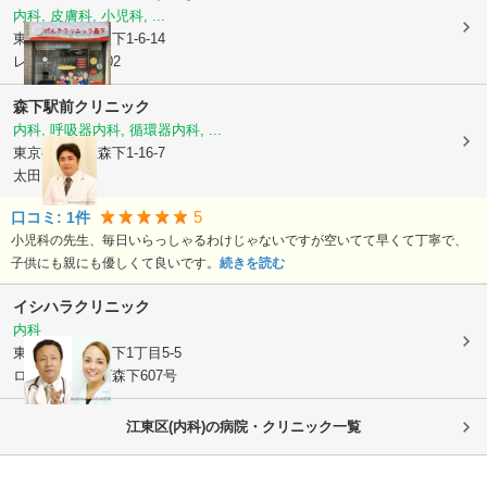
内科, 皮膚科, 小児科, ...
東京都江東区
森下1-6-14
レックス森下102
森下駅前クリニック
内科, 呼吸器内科, 循環器内科, ...
東京都江東区
森下1-16-7
太田ビル1階
5
口コミ:
1
件
小児科の先生、毎日いらっしゃるわけじゃないですが空いてて早くて丁寧で、
子供にも親にも優しくて良いです。
続きを読む
イシハラクリニック
内科
東京都江東区
森下1丁目5-5
ロイヤルプラザ森下607号
江東区(内科)の病院・クリニック一覧