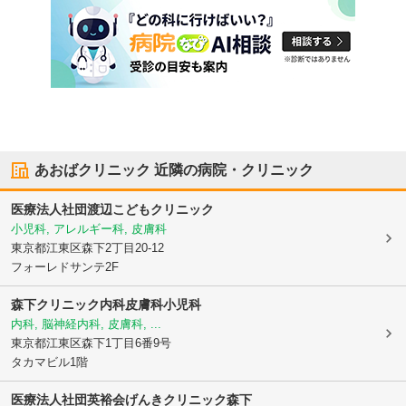
あおばクリニック
近隣の病院・クリニック
医療法人社団
渡辺こどもクリニック
小児科, アレルギー科, 皮膚科
東京都江東区
森下2丁目20-12
フォーレドサンテ2F
森下クリニック内科皮膚科小児科
内科, 脳神経内科, 皮膚科, ...
東京都江東区
森下1丁目6番9号
タカマビル1階
医療法人社団英裕会
げんきクリニック森下