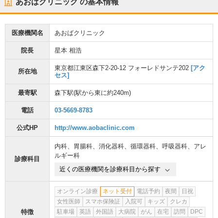
あおばクリニック
の基本情報
医療機関名
あおばクリニック
院長
星本 相浩
東京都江東区森下2-20-12 フォーレドサンテ202
[アク
所在地
セス]
最寄駅
森下駅
(駅から
東に約240m
)
電話
03-5669-8783
公式HP
http://www.aobaclinic.com
内科
、
胃腸科
、
消化器科
、
循環器科
、
呼吸器科
、
アレ
ルギー科
診療科目
近くの医療機関を診療科目から探す
オンライン診療
ネット受付
電話予約
夜間
日祝
女性医師
スマホ保険証
入院可
キッズ
クレカ
特徴
駐車場
英語
外国語
大病院
がん
在宅
訪問
DPC