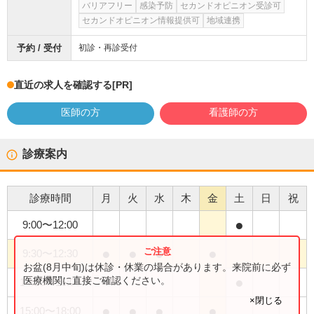
バリアフリー
感染予防
セカンドオピニオン受診可
セカンドオピニオン情報提供可
地域連携
予約 / 受付
初診・再診受付
直近の求人を確認する
[PR]
医師の方
看護師の方
診療案内
診療時間
月
火
水
木
金
土
日
祝
●
9:00
〜
12:00
●
●
●
●
9:30
〜
12:30
お盆(8月中旬)は休診・休業の場合があります。来院前に必ず
●
医療機関に直接ご確認ください。
14:30
〜
16:00
×閉じる
●
●
●
●
15:00
〜
18:00