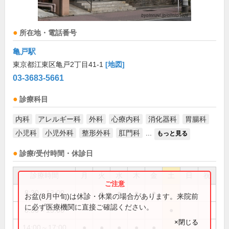
所在地・電話番号
亀戸駅
東京都江東区亀戸2丁目41-1
[地図]
03-3683-5661
診療科目
内科
アレルギー科
外科
心療内科
消化器科
胃腸科
小児科
小児外科
整形外科
肛門科
...
もっと見る
診療/受付時間・休診日
診療時間
月
火
水
木
金
土
日
祝
8:30～13:00
●
●
●
●
●
お盆(8月中旬)は休診・休業の場合があります。来院前
に必ず医療機関に直接ご確認ください。
8:30～15:00
●
×閉じる
14:00～17:00
●
●
●
●
●