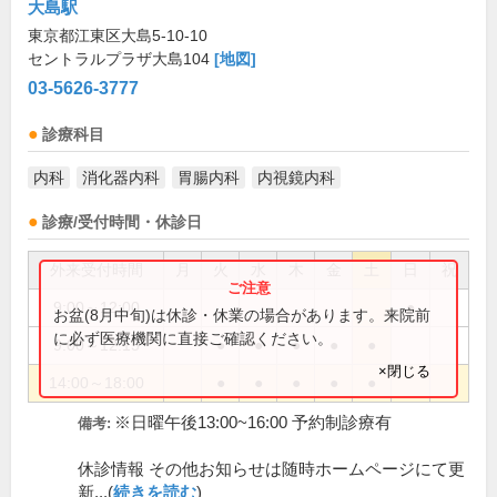
大島駅
東京都江東区大島5-10-10
セントラルプラザ大島104
[地図]
03-5626-3777
診療科目
内科
消化器内科
胃腸内科
内視鏡内科
診療/受付時間・休診日
外来受付時間
月
火
水
木
金
土
日
祝
9:00～12:00
●
お盆(8月中旬)は休診・休業の場合があります。来院前
に必ず医療機関に直接ご確認ください。
9:00～12:15
●
●
●
●
●
×閉じる
14:00～18:00
●
●
●
●
●
※日曜午後13:00~16:00 予約制診療有
備考:
休診情報 その他お知らせは随時ホームページにて更
新...(
続きを読む
)