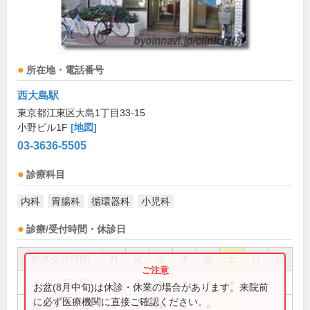
所在地・電話番号
西大島駅
東京都江東区大島1丁目33-15
小野ビル1F
[地図]
03-3636-5505
診療科目
内科
胃腸科
循環器科
小児科
診療/受付時間・休診日
外来受付時間
月
火
水
木
金
土
日
祝
9:00～12:00
●
●
●
●
●
●
お盆(8月中旬)は休診・休業の場合があります。来院前
に必ず医療機関に直接ご確認ください。
16:00～18:30
●
●
●
●
●