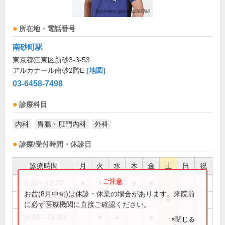
所在地・電話番号
南砂町駅
東京都江東区新砂3-3-53
アルカナール南砂2階E
[地図]
03-6458-7498
診療科目
内科
胃腸・肛門内科
外科
診療/受付時間・休診日
診療時間
月
火
水
木
金
土
日
祝
9:00～12:30
●
●
●
●
お盆(8月中旬)は休診・休業の場合があります。来院前
9:00～13:00
●
に必ず医療機関に直接ご確認ください。
15:00～18:00
●
●
●
×閉じる