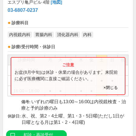
エスプリ亀戸ビル 4階
[地図]
03-6807-0237
診療科目
内視鏡内科
胃腸内科
消化器内科
内科
診療/受付時間・休診日
診療時間
月
火
水
木
金
土
日
祝
9:00～12:00
●
●
●
●
●
●
お盆(8月中旬)は休診・休業の場合があります。来院前
に必ず医療機関に直接ご確認ください。
13:00～16:00
●
●
●
●
●
●
×閉じる
16:00～18:00
●
●
●
●
いずれの曜日も13:00～16:00は内視鏡検査・治
備考:
療と予約診療のみ
水、祝、第2・4土曜、第1・3・5日曜(ただし1日が
休診日:
日曜となる月は第1・2・4日曜)
初診・再診受付