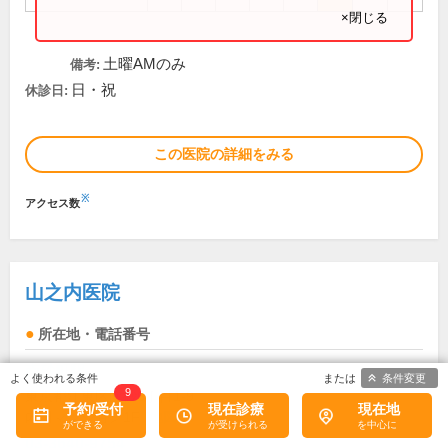
×閉じる
土曜AMのみ
備考:
日・祝
休診日:
この医院の詳細をみる
※
アクセス数
山之内医院
所在地・電話番号
南砂町駅
条件変更
9
東京都江東区南砂6丁目1-9
予約/受付
現在診療
現在地
内田マンション1F
[地図]
03-3640-9754