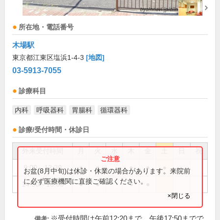
所在地・電話番号
木場駅
東京都江東区塩浜1-4-3
[地図]
03-5913-7055
診療科目
内科
呼吸器科
胃腸科
循環器科
診療/受付時間・休診日
外来受付時間
月
火
水
木
金
土
日
祝
9:00～12:30
●
●
●
●
●
お盆(8月中旬)は休診・休業の場合があります。来院前
に必ず医療機関に直接ご確認ください。
14:30～18:00
●
●
●
●
×閉じる
※受付時間は午前12:20まで、午後17:50までで
備考: