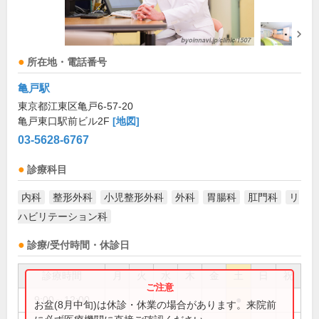
所在地・電話番号
亀戸駅
東京都江東区亀戸6-57-20
亀戸東口駅前ビル2F
[地図]
03-5628-6767
診療科目
内科
整形外科
小児整形外科
外科
胃腸科
肛門科
リ
ハビリテーション科
診療/受付時間・休診日
診療時間
月
火
水
木
金
土
日
祝
9:00～12:00
●
お盆(8月中旬)は休診・休業の場合があります。来院前