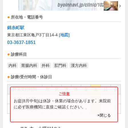
所在地・電話番号
錦糸町駅
東京都江東区亀戸3丁目14-4
[地図]
03-3637-1851
診療科目
内科
胃腸内科
外科
肛門科
漢方内科
診療/受付時間・休診日
外来受付時間
月
火
水
木
金
土
日
祝
9:00～12:30
●
●
●
●
●
●
お盆(8月中旬)は休診・休業の場合があります。来院前
に必ず医療機関に直接ご確認ください。
15:30～18:30
●
●
●
●
×閉じる