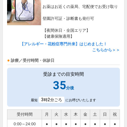
お薬はお近くの薬局、宅配便でお受け取り
登園許可証・診断書も発行可
【夜間休日・全国エリア】
【健康保険適用】
【アレルギー・花粉症専門外来】はじめました！
こちらから＞＞
診療／受付時間・休診日
受診までの目安時間
35
分後
3
2
時
分ごろ
最短
にお呼びいたします
受付時間
月
火
水
木
金
土
日
祝
0:00～24:00
●
●
●
●
●
●
●
●