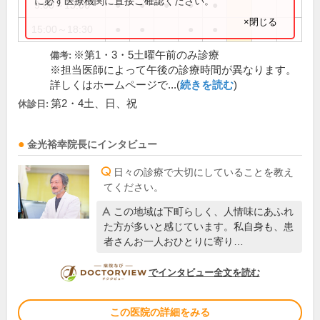
に必ず医療機関に直接ご確認ください。
9:00～13:00
●
●
●
●
●
×閉じる
15:00～18:30
●
●
●
●
※第1・3・5土曜午前のみ診療
備考:
※担当医師によって午後の診療時間が異なります。
詳しくはホームページで...(
続きを読む
)
第2・4土、日、祝
休診日:
金光裕幸
院長
にインタビュー
日々の診療で大切にしていることを教え
てください。
この地域は下町らしく、人情味にあふれ
た方が多いと感じています。私自身も、患
者さんお一人おひとりに寄り…
DOCTORVIEW
でインタビュー全文を読む
この医院の詳細をみる