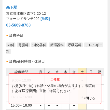
森下駅
東京都江東区森下2-20-12
フォーレドサンテ202
[地図]
03-5669-8783
診療科目
内科
胃腸科
消化器科
循環器科
呼吸器科
アレルギー
科
診療/受付時間・休診日
診療時間
月
火
水
木
金
土
日
祝
9:00～12:00
●
お盆(8月中旬)は休診・休業の場合があります。来院前
9:30～12:30
●
●
●
●
に必ず医療機関に直接ご確認ください。
14:30～16:00
●
×閉じる
15:00～18:00
●
●
●
●