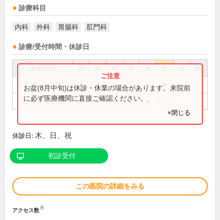
診療科目
内科
外科
胃腸科
肛門科
診療/受付時間・休診日
診療時間
月
火
水
木
金
土
日
祝
8:30～12:30
●
●
●
●
●
お盆(8月中旬)は休診・休業の場合があります。来院前
に必ず医療機関に直接ご確認ください。
15:00～18:30
●
●
●
●
×閉じる
木、日、祝
休診日:
初診受付
この医院の詳細をみる
※
アクセス数