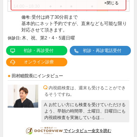
×閉じる
14:00～18:30
●
●
●
●
受付は終了30分前まで
備考:
基本的にネット予約ですが、直来なども可能な限り
対応させて頂きます。
木、祝、第2・4・5週日曜
休診日:
初診・再診受付
初診・再診電話受付
オンライン診療
田村睦
院長
にインタビュー
内視鏡検査は、週末も受けることができ
るそうですね。
お忙しい方にも検査を受けていただける
よう、早朝の時間帯、土曜日、日曜日にも
内視鏡検査を実施しているほ…
DOCTORVIEW
でインタビュー全文を読む