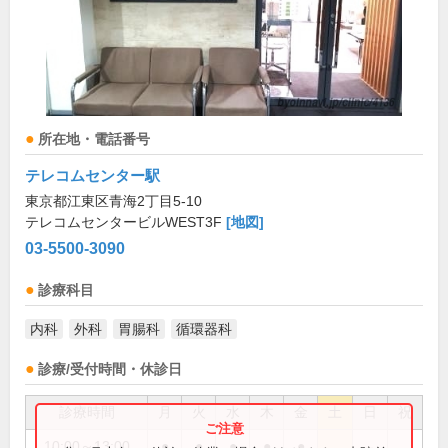
所在地・電話番号
テレコムセンター駅
東京都江東区青海2丁目5-10
テレコムセンタービルWEST3F
[地図]
03-5500-3090
診療科目
内科
外科
胃腸科
循環器科
診療/受付時間・休診日
診療時間
月
火
水
木
金
土
日
祝
10:00～13:00
●
●
●
●
●