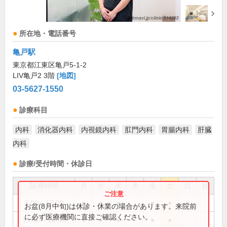
所在地・電話番号
亀戸駅
東京都江東区亀戸5-1-2
LIV亀戸2 3階
[地図]
03-5627-1550
診療科目
内科
消化器内科
内視鏡内科
肛門内科
胃腸内科
肝臓
内科
診療/受付時間・休診日
診療時間
月
火
水
木
金
土
日
祝
9:00～13:00
●
●
●
●
●
●
お盆(8月中旬)は休診・休業の場合があります。来院前
に必ず医療機関に直接ご確認ください。
13:00～14:00
●
●
●
●
●