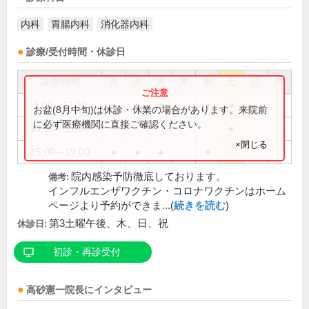
内科
胃腸内科
消化器内科
診療/受付時間・休診日
診療時間
月
火
水
木
金
土
日
祝
9:00～12:30
●
●
●
●
●
お盆(8月中旬)は休診・休業の場合があります。来院前
に必ず医療機関に直接ご確認ください。
14:00～17:00
●
×閉じる
15:00～19:00
●
●
●
●
院内感染予防徹底しております。
備考:
インフルエンザワクチン・コロナワクチンはホーム
ページより予約ができま...(
続きを読む
)
第3土曜午後、木、日、祝
休診日:
初診・再診受付
高砂憲一
院長
にインタビュー