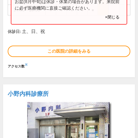
お盆(8月中旬)は休診・休業の場合があります。来院前
に必ず医療機関に直接ご確認ください。
14:00～18:00
●
●
●
●
●
×閉じる
土、日、祝
休診日:
この医院の詳細をみる
※
アクセス数
小野内科診療所