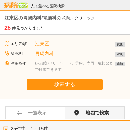
病院なび
人で選べる医院検索
江東区の胃腸内科/胃腸科の
病院・クリニック
25
件見つかりました
江東区
エリア/駅
変更
胃腸内科
診療科目
変更
(未指定)フリーワード、予約、専門、症状など
詳細条件
追加
で検索できます
検索する
一覧表示
地図で検索
25
件中、
1～15件