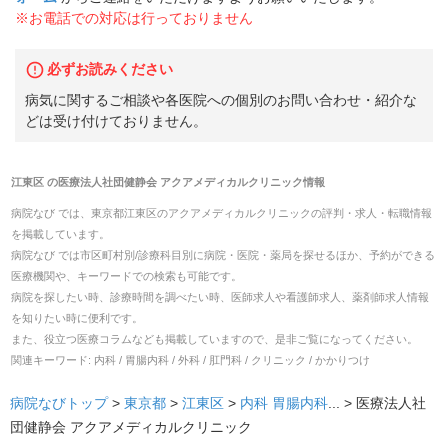
※お電話での対応は行っておりません
必ずお読みください
病気に関するご相談や各医院への個別のお問い合わせ・紹介な
どは受け付けておりません。
江東区
の
医療法人社団健静会 アクアメディカルクリニック
情報
病院なび では、
東京都
江東区
の
アクアメディカルクリニック
の
評判・求人・転職
情報
を掲載しています。
病院なび では市区町村別/診療科目別に病院・医院・薬局を探せるほか、予約ができる
医療機関や、キーワードでの検索も可能です。
病院を探したい時、診療時間を調べたい時、医師求人や看護師求人、薬剤師求人情報
を知りたい時に便利です。
また、役立つ医療コラムなども掲載していますので、是非ご覧になってください。
関連キーワード:
内科 / 胃腸内科 / 外科 / 肛門科 / クリニック / かかりつけ
病院なびトップ
>
東京都
>
江東区
>
内科
胃腸内科
... >
医療法人社
団健静会 アクアメディカルクリニック