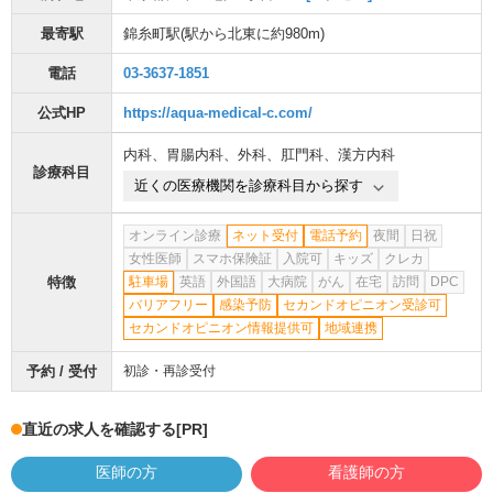
最寄駅
錦糸町駅
(駅から
北東に約980m
)
電話
03-3637-1851
公式HP
https://aqua-medical-c.com/
内科
、
胃腸内科
、
外科
、
肛門科
、
漢方内科
診療科目
近くの医療機関を診療科目から探す
オンライン診療
ネット受付
電話予約
夜間
日祝
女性医師
スマホ保険証
入院可
キッズ
クレカ
特徴
駐車場
英語
外国語
大病院
がん
在宅
訪問
DPC
バリアフリー
感染予防
セカンドオピニオン受診可
セカンドオピニオン情報提供可
地域連携
予約 / 受付
初診・再診受付
直近の求人を確認する
[PR]
医師の方
看護師の方