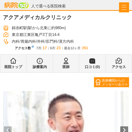
病院なび
人で選べる医院検索
アクアメディカルクリニック
錦糸町駅
(駅から
北東に約980m
)
東京都江東区亀戸3丁目14-4
内科
胃腸内科
外科
肛門科
漢方内科
※
17
23
351
アクセス数
7月
:
6月
:
過去12ヶ月:
医院トップ
診療案内
医師
口コミ(
0
)
アクセス
医療機関からの
メッセージあり