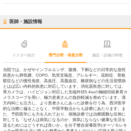
医師・施設情報
ドクター紹介
専門分野・得意分野
施設・設備の特徴
当院では、かぜやインフルエンザ、腹痛、下痢などの日常的な急性
疾患から肺気腫、COPO、気管支喘息、アレルギー、花粉症、骨粗
鬆症などの慢性免疫、高血圧、高脂血症、糖尿病などの生活習慣病
とはば広い内科的疾患に対応しています。消化器疾患に対しては、
胃カメラは、ハイビジョン対応した先端外径5.4㎜の極細径経鼻胃カ
メラスコープを用い、極力患者さんの負担軽減を努めています。漢
方内科にも注力し、より患者さんにあった診療を行う為、西洋医学
的な治療に偏ることなく、中医学観点からも診療にあたります。ま
た、予防医学にも力を入れており、保険診療では治療困難な症例に
対しても「なぜ人は病気になるのか、病気にならない健康な生活を
送るためにはどうすれば良いか」を分子整合栄養医学(オーソモレキ
ュラー医学)を元に様々な検査から患者さんのつらい症状を取り除く