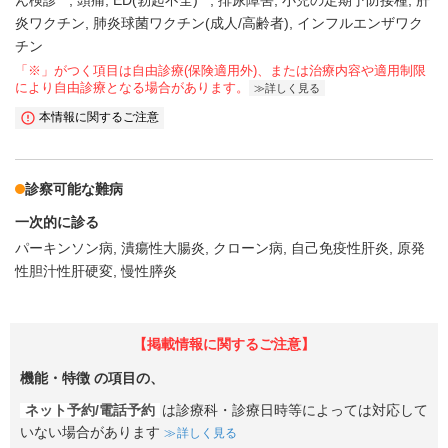
ん検診
頭痛
ED(勃起不全)
排尿障害
小児の定期予防接種
肝
炎ワクチン
肺炎球菌ワクチン(成人/高齢者)
インフルエンザワク
チン
「※」がつく項目は自由診療(保険適用外)、または治療内容や適用制限
により自由診療となる場合があります。
詳しく見る
本情報に関するご注意
診察可能な難病
一次的に診る
パーキンソン病
潰瘍性大腸炎
クローン病
自己免疫性肝炎
原発
性胆汁性肝硬変
慢性膵炎
【掲載情報に関するご注意】
機能・特徴
の項目の、
ネット予約/電話予約
は診療科・診療日時等によっては対応して
いない場合があります
詳しく見る