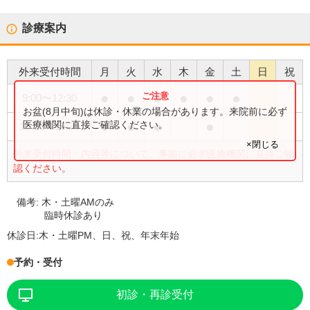
診療案内
外来受付時間
月
火
水
木
金
土
日
祝
●
●
●
●
●
●
9:00
〜
12:30
お盆(8月中旬)は休診・休業の場合があります。来院前に必ず
●
●
●
●
医療機関に直接ご確認ください。
15:30
〜
18:30
×閉じる
外来受付時間・内容等について、事前に必ず医療機関に直接ご確
認ください。
備考:
木・土曜AMのみ
臨時休診あり
休診日:
木・土曜PM、日、祝、年末年始
予約・受付
初診・再診受付