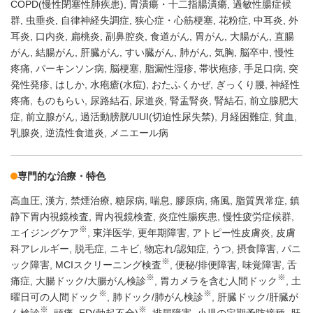
COPD(慢性閉塞性肺疾患)
胃潰瘍・十二指腸潰瘍
過敏性腸症候
群
虫垂炎
自律神経失調症
狭心症・心筋梗塞
花粉症
中耳炎
外
耳炎
口内炎
扁桃炎
副鼻腔炎
食道がん
胃がん
大腸がん
直腸
がん
結腸がん
肝臓がん
すい臓がん
肺がん
気胸
脳卒中
慢性
疼痛
パーキンソン病
脳梗塞
脂漏性湿疹
帯状疱疹
手足口病
突
発性発疹
はしか
水疱瘡(水痘)
おたふくかぜ
ぎっくり腰
神経性
疼痛
ものもらい
尿路結石
尿道炎
腎盂腎炎
腎結石
前立腺肥大
症
前立腺がん
過活動膀胱/UUI(切迫性尿失禁)
月経困難症
貧血
乳腺炎
逆流性食道炎
メニエール病
専門的な治療・特色
高血圧
漢方
禁煙治療
糖尿病
喘息
膠原病
痛風
脂質異常症
鎮
静下胃内視鏡検査
胃内視鏡検査
炎症性腸疾患
慢性疲労症候群
※
エイジングケア
東洋医学
更年期障害
アトピー性皮膚炎
皮膚
科アレルギー
脱毛症
ニキビ
物忘れ/認知症
うつ
摂食障害
パニ
※
ック障害
MCIスクリーニング検査
便秘/排便障害
味覚障害
舌
※
※
痛症
大腸ドック/大腸がん検診
胃カメラを含む人間ドック
土
※
※
曜日可の人間ドック
肺ドック/肺がん検診
肝臓ドック/肝臓が
※
※