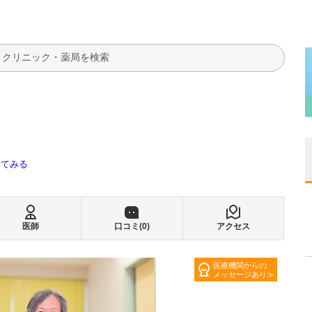
検索
全てみる
医師
口コミ(
0
)
アクセス
医療機関からの
メッセージあり