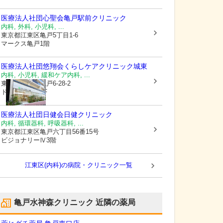
医療法人社団心聖会
亀戸駅前クリニック
内科, 外科, 小児科, ...
東京都江東区
亀戸5丁目1-6
マークス亀戸1階
医療法人社団悠翔会
くらしケアクリニック城東
内科, 小児科, 緩和ケア内科, ...
東京都江東区
亀戸6-28-2
ドゥーエ亀戸1F
医療法人社団日健会日健クリニック
内科, 循環器科, 呼吸器科, ...
東京都江東区
亀戸六丁目56番15号
ビジョナリーⅣ3階
江東区(内科)の病院・クリニック一覧
亀戸水神森クリニック
近隣の薬局