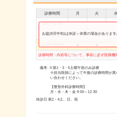
診療時間
月
火
9:00
〜
12:00
●
●
お盆(8月中旬)は休診・休業の場合がありま
9:00
〜
13:00
●
●
15:00
〜
18:30
診療時間・内容等について、事前に必ず医療機
備考:
※第1・3・5土曜午前のみ診療
※担当医師によって午後の診療時間が異
い合わせください。
【整形外科診療時間】
月・水・木・金 9:00～12:30
休診日:
第2・4土、日、祝