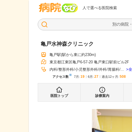
病院なび
人で選べる医院検索
亀戸水神森クリニック
亀戸駅
(駅から
東に約230m
)
東京都江東区亀戸6-57-20 亀戸東口駅前ビル2F
内科
整形外科
小児整形外科
外科
胃腸科
...
※
19
27
508
アクセス数
7月
:
6月
:
過去12ヶ月:
医院トップ
診療案内