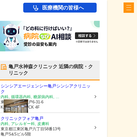
医療機関の皆様へ
亀戸水神森クリニック
近隣の病院・ク
リニック
シンシアエージェンシー
亀戸シンシアクリニッ
ク
内科, 循環器内科, 糖尿病内科, ...
東京都江東区
亀戸6-31-6
KAMEIDO CLOCK 4F
クリニックフォア亀戸
内科, アレルギー科, 皮膚科
東京都江東区
亀戸六丁目58番13号
亀戸S&Sビル5階