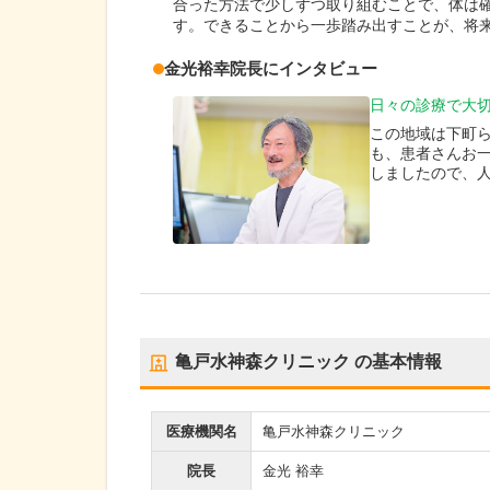
合った方法で少しずつ取り組むことで、体は
す。できることから一歩踏み出すことが、将
金光裕幸
院長
にインタビュー
日々の診療で大
この地域は下町
も、患者さんお
しましたので、
亀戸水神森クリニック
の基本情報
医療機関名
亀戸水神森クリニック
院長
金光 裕幸