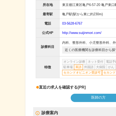
所在地
東京都江東区亀戸6-57-20 亀戸東口
最寄駅
亀戸駅
(駅から
東に約230m
)
電話
03-5628-6767
公式HP
http://www.suijinmori.com/
内科
、
整形外科
、
小児整形外科
、
外
診療科目
近くの医療機関を診療科目から探
オンライン診療
ネット受付
電話予
特徴
駐車場
英語
外国語
大病院
がん
セカンドオピニオン受診可
セカンド
直近の求人を確認する
[PR]
医師の方
診療案内