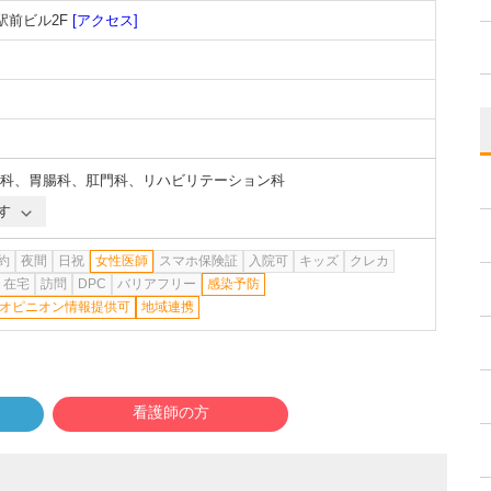
駅前ビル2F
[アクセス]
科
、
胃腸科
、
肛門科
、
リハビリテーション科
す
約
夜間
日祝
女性医師
スマホ保険証
入院可
キッズ
クレカ
在宅
訪問
DPC
バリアフリー
感染予防
オピニオン情報提供可
地域連携
看護師の方