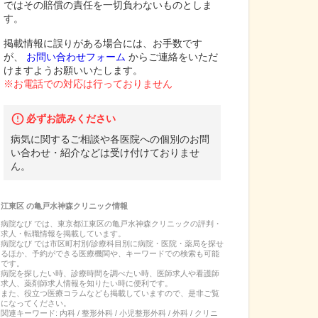
ではその賠償の責任を一切負わないものとしま
す。
掲載情報に誤りがある場合には、お手数です
が、
お問い合わせフォーム
からご連絡をいただ
けますようお願いいたします。
※お電話での対応は行っておりません
必ずお読みください
病気に関するご相談や各医院への個別のお問
い合わせ・紹介などは受け付けておりませ
ん。
江東区
の
亀戸水神森クリニック
情報
病院なび では、
東京都
江東区
の
亀戸水神森クリニック
の
評判・
求人・転職
情報を掲載しています。
病院なび では市区町村別/診療科目別に病院・医院・薬局を探せ
るほか、予約ができる医療機関や、キーワードでの検索も可能
です。
病院を探したい時、診療時間を調べたい時、医師求人や看護師
求人、薬剤師求人情報を知りたい時に便利です。
また、役立つ医療コラムなども掲載していますので、是非ご覧
になってください。
関連キーワード:
内科 / 整形外科 / 小児整形外科 / 外科 / クリニ