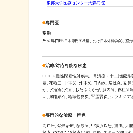
東邦大学医療センター大森病院
専門医
常勤
外科専門医
整
(日本専門医機構または日本外科学会)
治療/対応可能な疾患
COPD(慢性閉塞性肺疾患)
胃潰瘍・十二指腸潰
塞
花粉症
中耳炎
外耳炎
口内炎
扁桃炎
副鼻
か
水疱瘡(水痘)
おたふくかぜ
膝内障
脊柱側
い
尿路結石
亀頭包皮炎
腎盂腎炎
クラミジア
専門的な治療・特色
高血圧
禁煙治療
糖尿病
甲状腺疾患
痛風
大
検査
COVID-19検査/治療
腰痛
スポーツ整形外