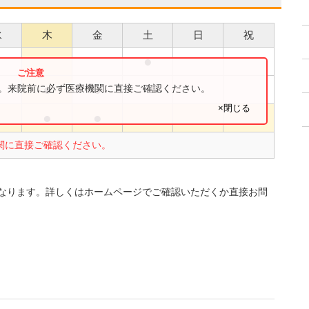
水
木
金
土
日
祝
●
●
●
●
す。来院前に必ず医療機関に直接ご確認ください。
×閉じる
●
●
関に直接ご確認ください。
なります。詳しくはホームページでご確認いただくか直接お問