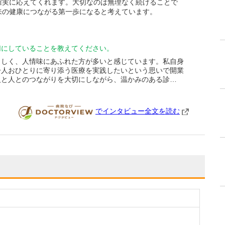
確実に応えてくれます。大切なのは無理なく続けることで
来の健康につながる第一歩になると考えています。
切にしていることを教えてください。
らしく、人情味にあふれた方が多いと感じています。私自身
一人おひとりに寄り添う医療を実践したいという思いで開業
人と人とのつながりを大切にしながら、温かみのある診…
でインタビュー全文を読む
DOCTORVIEW