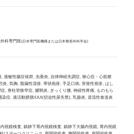
形外科専門医
(日本専門医機構または日本整形外科学会)
瘍
過敏性腸症候群
虫垂炎
自律神経失調症
狭心症・心筋梗
腔炎
気胸
脂漏性湿疹
帯状疱疹
手足口病
突発性発疹
はし
彎症
脊柱管狭窄症
腱鞘炎
ぎっくり腰
神経性疼痛
ものもら
感染症
過活動膀胱/UUI(切迫性尿失禁)
乳腺炎
逆流性食道炎
腸内視鏡検査
鎮静下胃内視鏡検査
鎮静下大腸内視鏡
胃内視鏡
科/スポーツクリニック
股関節疾患
膝関節疾患
肩関節疾患