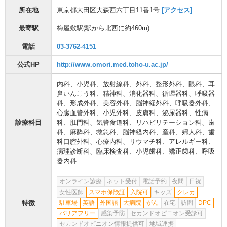
所在地
東京都大田区大森西六丁目11番1号
[アクセス]
最寄駅
梅屋敷駅
(駅から
北西に約460m
)
電話
03-3762-4151
公式HP
http://www.omori.med.toho-u.ac.jp/
内科
、
小児科
、
放射線科
、
外科
、
整形外科
、
眼科
、
耳
鼻いんこう科
、
精神科
、
消化器科
、
循環器科
、
呼吸器
科
、
形成外科
、
美容外科
、
脳神経外科
、
呼吸器外科
、
心臓血管外科
、
小児外科
、
皮膚科
、
泌尿器科
、
性病
診療科目
科
、
肛門科
、
気管食道科
、
リハビリテーション科
、
歯
科
、
麻酔科
、
救急科
、
脳神経内科
、
産科
、
婦人科
、
歯
科口腔外科
、
心療内科
、
リウマチ科
、
アレルギー科
、
病理診断科
、
臨床検査科
、
小児歯科
、
矯正歯科
、
呼吸
器内科
オンライン診療
ネット受付
電話予約
夜間
日祝
女性医師
スマホ保険証
入院可
キッズ
クレカ
特徴
駐車場
英語
外国語
大病院
がん
在宅
訪問
DPC
バリアフリー
感染予防
セカンドオピニオン受診可
セカンドオピニオン情報提供可
地域連携