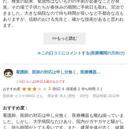
た。検査の結果、緊急性はないものの手術が必要なことが発
覚。その場で子供たちが春休みの期間に手術日も取れ、完治で
きました。大きな病院なので待ち時間が長いなど不都合な点も
ありますが、信頼のおける先生と、確かな技術があると思われ
ます。
>>もっと読む
≫この口コミにコメントする(医療機関の方向け)
看護師、医師の対応は申し分無く、医療機器...
この口コミは1年以上前のものです
3
おすすめ度:
[
対応:
4
清潔感:
2
待ち時間:
2
]
投稿者: ビスケ00001 さん
受診者: 本人 (男性・ 20代)
受診時期: 2012年
おすすめ度 :
看護師、医師の対応は申し分無く、医療機器も概ね揃っていま
した。しかし、大学病院なだけあり、院内がガヤガヤと騒がし
く、待ち時間がとても長いです。また、建屋全体が古く、綺麗