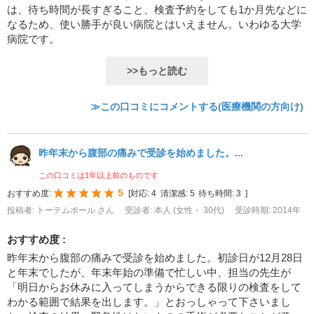
は、待ち時間が長すぎること、検査予約をしても1か月先などに
なるため、使い勝手が良い病院とはいえません。いわゆる大学
病院です。
>>もっと読む
≫この口コミにコメントする(医療機関の方向け)
昨年末から腹部の痛みで受診を始めました。...
この口コミは1年以上前のものです
5
おすすめ度:
[
対応:
4
清潔感:
5
待ち時間:
3
]
投稿者: トーテムポール さん
受診者: 本人 (女性・ 30代)
受診時期: 2014年
おすすめ度 :
昨年末から腹部の痛みで受診を始めました。初診日が12月28日
と年末でしたが、年末年始の準備で忙しい中、担当の先生が
「明日からお休みに入ってしまうからできる限りの検査をして
わかる範囲で結果を出します。」とおっしゃって下さいまし