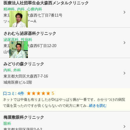
医療法人社団翠生会大森西メンタルクリニック
精神科, 内科, 心療内科
東京都大田区
大森西七丁目7番11号
ツインスクエアーA
さわむら泌尿器科クリニック
泌尿器科, 性病科
東京都大田区
大森西6丁目12-20
山中ビル2F
みどりの森クリニック
内科, 外科
東京都大田区
大森西7-7-16
城南医療ビル1階
5
口コミ:
4
件
ネットでは中傷も有りましたがDrはやっぱり腕が一番です。かかりつけの病院
で薬を貰ったのですが良くならないので此方に来てみ...
続きを読む
梅屋敷眼科クリニック
眼科
東京都大田区
蒲田2-4-2