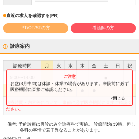
直近の求人を確認する
[PR]
PT/OT/STの方
看護師の方
診療案内
診療時間
月
火
水
木
金
土
日
祝
●
9:00
〜
14:00
お盆(8月中旬)は休診・休業の場合があります。来院前に必ず
●
●
●
●
●
医療機関に直接ご確認ください。
9:00
〜
17:00
×閉じる
診療時間・内容等について、事前に必ず医療機関に直接ご確認く
ださい。
備考:
予約診療は再診のみ全診療科で実施。 診療開始は9時、但し
各科の事情で若干異なることがあります。