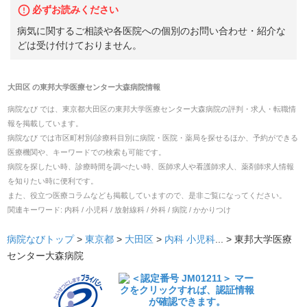
必ずお読みください
病気に関するご相談や各医院への個別のお問い合わせ・紹介な
どは受け付けておりません。
大田区
の
東邦大学医療センター大森病院
情報
病院なび では、
東京都
大田区
の
東邦大学医療センター大森病院
の
評判・求人・転職
情
報を掲載しています。
病院なび では市区町村別/診療科目別に病院・医院・薬局を探せるほか、予約ができる
医療機関や、キーワードでの検索も可能です。
病院を探したい時、診療時間を調べたい時、医師求人や看護師求人、薬剤師求人情報
を知りたい時に便利です。
また、役立つ医療コラムなども掲載していますので、是非ご覧になってください。
関連キーワード:
内科 / 小児科 / 放射線科 / 外科 / 病院 / かかりつけ
病院なびトップ
>
東京都
>
大田区
>
内科
小児科
... >
東邦大学医療
センター大森病院