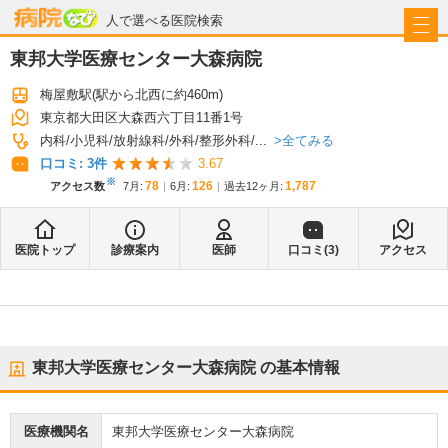
病院なび
人で選べる医院検索
東邦大学医療センター大森病院
梅屋敷駅
(駅から
北西に約460m
)
東京都大田区大森西六丁目11番1号
全てみる
内科
小児科
放射線科
外科
整形外科
...
口コミ:
3
件
3.67
※
78
126
1,787
アクセス数
7月
:
6月
:
過去12ヶ月:
医院トップ
診療案内
医師
口コミ(
3
)
アクセス
東邦大学医療センター大森病院
の基本情報
医療機関名
東邦大学医療センター大森病院