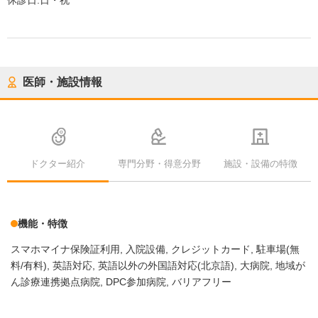
休診日:
日・祝
医師・施設情報
ドクター紹介
専門分野・得意分野
施設・設備の特徴
機能・特徴
スマホマイナ保険証利用
入院設備
クレジットカード
駐車場(無
料/有料)
英語対応
英語以外の外国語対応(北京語)
大病院
地域が
ん診療連携拠点病院
DPC参加病院
バリアフリー