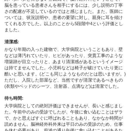
脳を患っている患者さんを相手にするには、少し説明の丁寧
さの配慮が不足しているのではと感じました。また、医師に
ついては、状況説明や、患者の要望に対し、親身に耳を傾け
てくれる方でした。以上のことから5段階中4という評価とし
ました。
清潔感
:
かなり年期の入った建物で、大学病院ということもあり、壁
などは薄汚れていたり、ヒビがあったり、突貫工事のような
増築跡が目立ったりと、あまり清潔感があるというイメージ
は持てませんでした。小児科などは椅子が破けていたり更に
酷いと思います。(どこも同じようなものだとは思いますが。)
ただし、入院した部屋など、当然ですが清潔であるべきもの
(衣類やベッドのシーツ、注射器、点滴など)は清潔でした。
待ち時間
:
大学病院としての絶対評価はできませんが、長いと感じまし
た。午前中のみの受診でしたが、午後に食い込むことはザラ
で、かと思えばすぐに呼ばれることもあり、なかなか時間が
読めません。脳神経外科外来は平日のみの受診のため、仕事
を休む必要があり、前述の通り午後に食い込むことがあるた