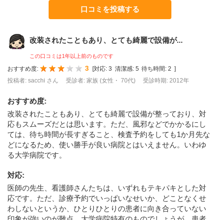
口コミを投稿する
改装されたこともあり、とても綺麗で設備が...
この口コミは1年以上前のものです
3
おすすめ度:
[
対応:
3
清潔感:
5
待ち時間:
2
]
投稿者: sacchi さん
受診者: 家族 (女性・ 70代)
受診時期: 2012年
おすすめ度
:
改装されたこともあり、とても綺麗で設備が整っており、対
応もスムーズだとは思います。ただ、風邪などでかかるにし
ては、待ち時間が長すぎること、検査予約をしても1か月先な
どになるため、使い勝手が良い病院とはいえません。いわゆ
る大学病院です。
対応
:
医師の先生、看護師さんたちは、いずれもテキパキとした対
応です。ただ、診療予約でいっぱいなせいか、どことなくせ
わしないというか、ひとりひとりの患者に向き合っていない
印象が強いのが難点。大学病院特有のものでしょうが、患者