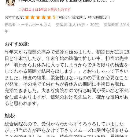
この口コミは1年以上前のものです
5
おすすめ度:
[
対応:
4
清潔感:
5
待ち時間:
3
]
投稿者: トーテムポール さん
受診者: 本人 (女性・ 30代)
受診時期: 2014
年
おすすめ度
:
昨年末から腹部の痛みで受診を始めました。初診日が12月28
日と年末でしたが、年末年始の準備で忙しい中、担当の先生
が「明日からお休みに入ってしまうからできる限りの検査を
してわかる範囲で結果を出します。」とおっしゃって下さい
ました。検査の結果、緊急性はないものの手術が必要なこと
が発覚。その場で子供たちが春休みの期間に手術日も取れ、
完治できました。大きな病院なので待ち時間が長いなど不都
合な点もありますが、信頼のおける先生と、確かな技術があ
ると思われます。
対応
:
総合病院なので、受付からわからずうろうろしていました
が、担当の方が声をかけて下さりスムーズに受付を済ませる
ことができました。また、待合室で待っている時、看護師さ