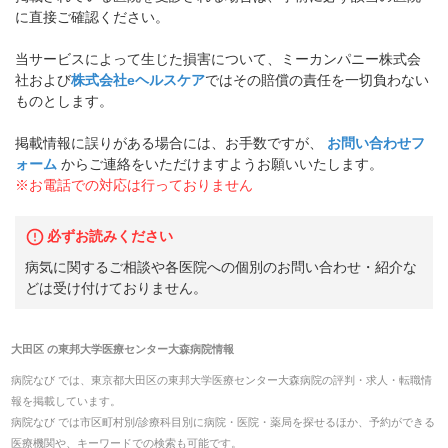
に直接ご確認ください。
当サービスによって生じた損害について、ミーカンパニー株式会
社および
株式会社eヘルスケア
ではその賠償の責任を一切負わない
ものとします。
掲載情報に誤りがある場合には、お手数ですが、
お問い合わせフ
ォーム
からご連絡をいただけますようお願いいたします。
※お電話での対応は行っておりません
必ずお読みください
病気に関するご相談や各医院への個別のお問い合わせ・紹介な
どは受け付けておりません。
大田区
の
東邦大学医療センター大森病院
情報
病院なび では、
東京都
大田区
の
東邦大学医療センター大森病院
の
評判・求人・転職
情
報を掲載しています。
病院なび では市区町村別/診療科目別に病院・医院・薬局を探せるほか、予約ができる
医療機関や、キーワードでの検索も可能です。