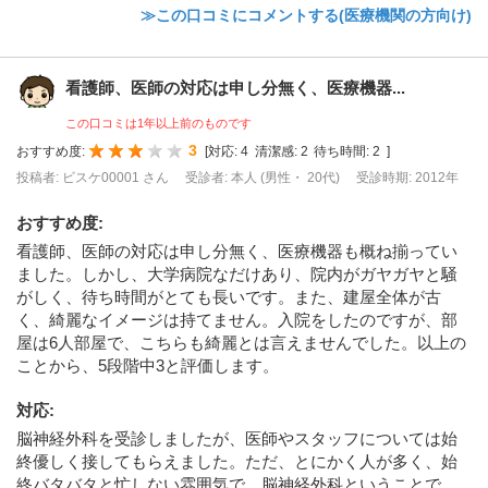
≫この口コミにコメントする(医療機関の方向け)
看護師、医師の対応は申し分無く、医療機器...
この口コミは1年以上前のものです
3
おすすめ度:
[
対応:
4
清潔感:
2
待ち時間:
2
]
投稿者: ビスケ00001 さん
受診者: 本人 (男性・ 20代)
受診時期: 2012年
おすすめ度
:
看護師、医師の対応は申し分無く、医療機器も概ね揃ってい
ました。しかし、大学病院なだけあり、院内がガヤガヤと騒
がしく、待ち時間がとても長いです。また、建屋全体が古
く、綺麗なイメージは持てません。入院をしたのですが、部
屋は6人部屋で、こちらも綺麗とは言えませんでした。以上の
ことから、5段階中3と評価します。
対応
:
脳神経外科を受診しましたが、医師やスタッフについては始
終優しく接してもらえました。ただ、とにかく人が多く、始
終バタバタと忙しない雰囲気で、脳神経外科ということで、