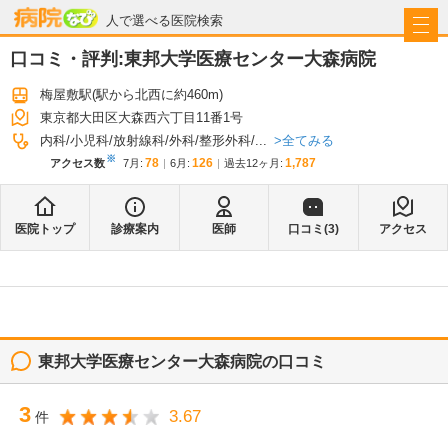
病院なび
人で選べる医院検索
口コミ・評判:
東邦大学医療センター大森病院
梅屋敷駅
(駅から
北西に約460m
)
東京都大田区大森西六丁目11番1号
全てみる
内科
小児科
放射線科
外科
整形外科
...
※
78
126
1,787
アクセス数
7月
:
6月
:
過去12ヶ月:
医院トップ
診療案内
医師
口コミ(
3
)
アクセス
東邦大学医療センター大森病院
の口コミ
3
3.67
件