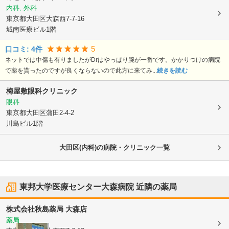
内科, 外科
東京都大田区
大森西7-7-16
城南医療ビル1階
5
口コミ:
4
件
ネットでは中傷も有りましたがDrはやっぱり腕が一番です。かかりつけの病院
で薬を貰ったのですが良くならないので此方に来てみ...
続きを読む
梅屋敷眼科クリニック
眼科
東京都大田区
蒲田2-4-2
川島ビル1階
大田区(内科)の病院・クリニック一覧
東邦大学医療センター大森病院
近隣の薬局
株式会社秋島薬局 大森店
薬局