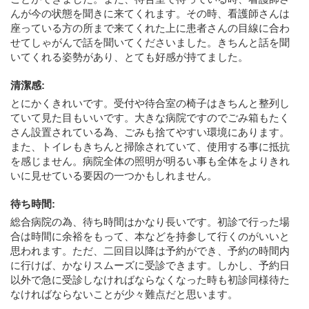
んが今の状態を聞きに来てくれます。その時、看護師さんは
座っている方の所まで来てくれた上に患者さんの目線に合わ
せてしゃがんで話を聞いてくださいました。きちんと話を聞
いてくれる姿勢があり、とても好感が持てました。
清潔感
:
とにかくきれいです。受付や待合室の椅子はきちんと整列し
ていて見た目もいいです。大きな病院ですのでごみ箱もたく
さん設置されている為、ごみも捨てやすい環境にあります。
また、トイレもきちんと掃除されていて、使用する事に抵抗
を感じません。病院全体の照明が明るい事も全体をよりきれ
いに見せている要因の一つかもしれません。
待ち時間
:
総合病院の為、待ち時間はかなり長いです。初診で行った場
合は時間に余裕をもって、本などを持参して行くのがいいと
思われます。ただ、二回目以降は予約ができ、予約の時間内
に行けば、かなりスムーズに受診できます。しかし、予約日
以外で急に受診しなければならなくなった時も初診同様待た
なければならないことが少々難点だと思います。