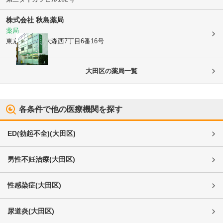
株式会社 秋島薬局
薬局
東京都大田区
大森西7丁目6番16号
大田区
の薬局一覧
各条件で他の医療機関を探す
ED(勃起不全)
(
大田区
)
男性不妊治療
(
大田区
)
性感染症
(
大田区
)
尿道炎
(
大田区
)