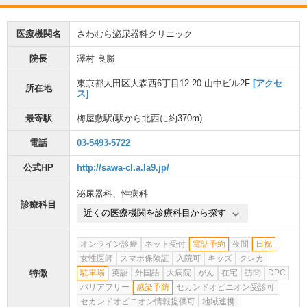
医療機関名
さわむら泌尿器科クリニック
院長
澤村 良勝
東京都大田区大森西6丁目12-20 山中ビル2F
[アクセ
所在地
ス]
最寄駅
梅屋敷駅
(駅から
北西に約370m
)
電話
03-5493-5722
公式HP
http://sawa-cl.a.la9.jp/
泌尿器科
、
性病科
診療科目
近くの医療機関を診療科目から探す
オンライン診療
ネット受付
電話予約
夜間
日祝
女性医師
スマホ保険証
入院可
キッズ
クレカ
特徴
駐車場
英語
外国語
大病院
がん
在宅
訪問
DPC
バリアフリー
感染予防
セカンドオピニオン受診可
セカンドオピニオン情報提供可
地域連携