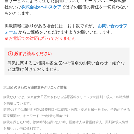
当サービスによって生じた損害について、ミーカンパニー株式会
社および
株式会社eヘルスケア
ではその賠償の責任を一切負わない
ものとします。
掲載情報に誤りがある場合には、お手数ですが、
お問い合わせフ
ォーム
からご連絡をいただけますようお願いいたします。
※お電話での対応は行っておりません
必ずお読みください
病気に関するご相談や各医院への個別のお問い合わせ・紹介な
どは受け付けておりません。
大田区
の
さわむら泌尿器科クリニック
情報
病院なび では、
東京都
大田区
の
さわむら泌尿器科クリニック
の
評判・求人・転職
情報
を掲載しています。
病院なび では市区町村別/診療科目別に病院・医院・薬局を探せるほか、予約ができる
医療機関や、キーワードでの検索も可能です。
病院を探したい時、診療時間を調べたい時、医師求人や看護師求人、薬剤師求人情報
を知りたい時に便利です。