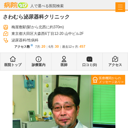
病院なび
人で選べる医院検索
さわむら泌尿器科クリニック
梅屋敷駅
(駅から
北西に約370m
)
東京都大田区大森西6丁目12-20 山中ビル2F
泌尿器科
性病科
※
20
30
457
アクセス数
7月
:
6月
:
過去12ヶ月:
医院トップ
診療案内
医師
口コミ(
0
)
アクセス
医療機関からの
メッセージあり