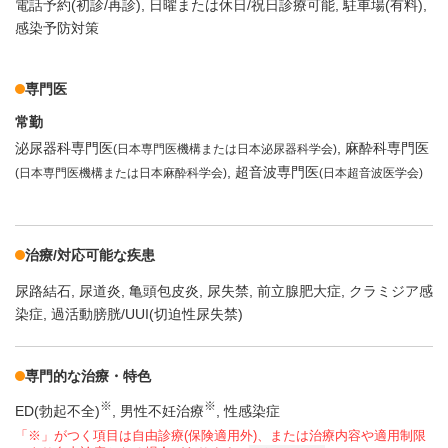
電話予約(初診/再診)
日曜または休日/祝日診療可能
駐車場(有料)
感染予防対策
専門医
常勤
泌尿器科専門医
麻酔科専門医
(日本専門医機構または日本泌尿器科学会)
超音波専門医
(日本専門医機構または日本麻酔科学会)
(日本超音波医学会)
治療/対応可能な疾患
尿路結石
尿道炎
亀頭包皮炎
尿失禁
前立腺肥大症
クラミジア感
染症
過活動膀胱/UUI(切迫性尿失禁)
専門的な治療・特色
※
※
ED(勃起不全)
男性不妊治療
性感染症
「※」がつく項目は自由診療(保険適用外)、または治療内容や適用制限