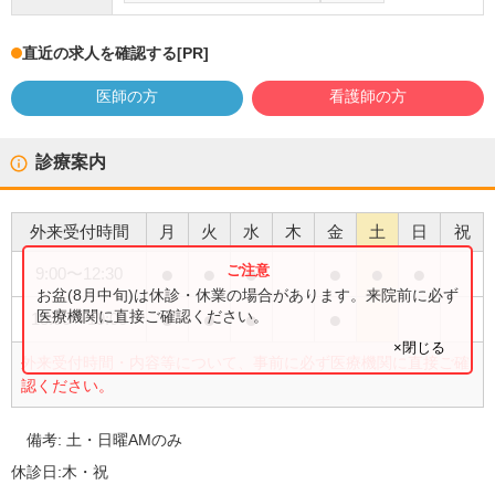
直近の求人を確認する
[PR]
医師の方
看護師の方
診療案内
外来受付時間
月
火
水
木
金
土
日
祝
●
●
●
●
●
●
9:00
〜
12:30
お盆(8月中旬)は休診・休業の場合があります。来院前に必ず
●
●
●
●
医療機関に直接ご確認ください。
15:00
〜
19:00
×閉じる
外来受付時間・内容等について、事前に必ず医療機関に直接ご確
認ください。
備考:
土・日曜AMのみ
休診日:
木・祝