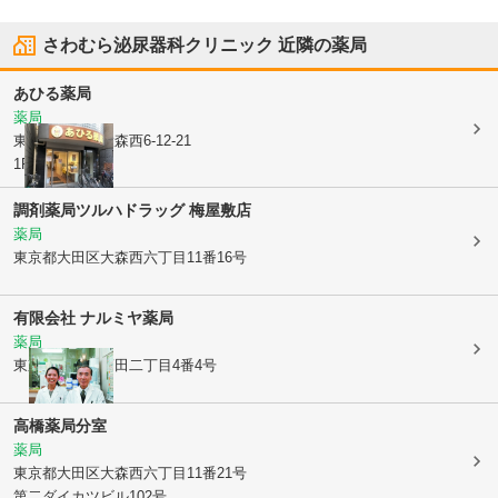
さわむら泌尿器科クリニック
近隣の薬局
あひる薬局
薬局
東京都大田区
大森西6-12-21
1F
調剤薬局ツルハドラッグ 梅屋敷店
薬局
東京都大田区
大森西六丁目11番16号
有限会社 ナルミヤ薬局
薬局
東京都大田区
蒲田二丁目4番4号
高橋薬局分室
薬局
東京都大田区
大森西六丁目11番21号
第二ダイカツビル102号