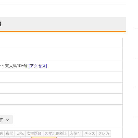
報
テイ東大島106号
[アクセス]
す
約
夜間
日祝
女性医師
スマホ保険証
入院可
キッズ
クレカ