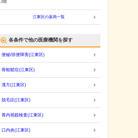
2階
江東区
の薬局一覧
各条件で他の医療機関を探す
便秘/排便障害
(
江東区
)
骨粗鬆症
(
江東区
)
漢方
(
江東区
)
脱毛症
(
江東区
)
胃内視鏡検査
(
江東区
)
口内炎
(
江東区
)