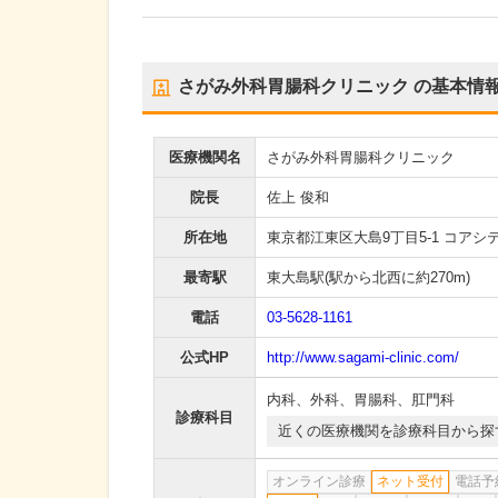
さがみ外科胃腸科クリニック
の基本情
医療機関名
さがみ外科胃腸科クリニック
院長
佐上 俊和
所在地
東京都江東区大島9丁目5-1 コアシ
最寄駅
東大島駅
(駅から
北西に約270m
)
電話
03-5628-1161
公式HP
http://www.sagami-clinic.com/
内科
、
外科
、
胃腸科
、
肛門科
診療科目
近くの医療機関を診療科目から探
オンライン診療
ネット受付
電話予