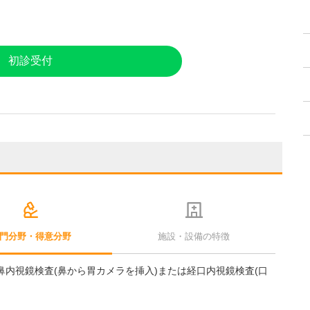
初診受付
門分野・得意分野
施設・設備の特徴
鼻内視鏡検査(鼻から胃カメラを挿入)または経口内視鏡検査(口