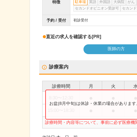
特徴
駐車場
英語
外国語
大病院
がん
セカンドオピニオン受診可
セカンド
予約 / 受付
初診受付
直近の求人を確認する
[PR]
医師の方
診療案内
診療時間
月
火
●
●
8:30
〜
12:30
お盆(8月中旬)は休診・休業の場合がありま
●
●
15:00
〜
18:30
診療時間・内容等について、事前に必ず医療機