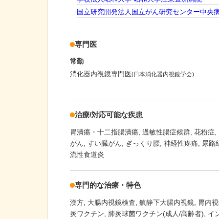
国立研究開発法人国立がん研究センター中央
専門医
常勤
消化器内視鏡専門医
(日本消化器内視鏡学会)
治療/対応可能な疾患
胃潰瘍・十二指腸潰瘍
過敏性腸症候群
花粉症
がん
すい臓がん
ぎっくり腰
神経性疼痛
尿路
流性食道炎
専門的な治療・特色
漢方
大腸内視鏡検査
鎮静下大腸内視鏡
胃内視
炎ワクチン
肺炎球菌ワクチン(成人/高齢者)
イ