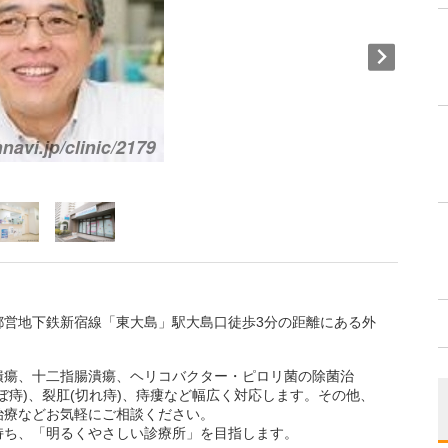
都営地下鉄新宿線「東大島」駅大島口徒歩3分の距離にある外
潰瘍、十二指腸潰瘍、ヘリコバクター・ピロリ菌の除菌治
ぼ痔)、裂肛(切れ痔)、痔瘻など幅広く対応します。その他、
治療などお気軽にご相談ください。
持ち、「明るくやさしい診療所」を目指します。