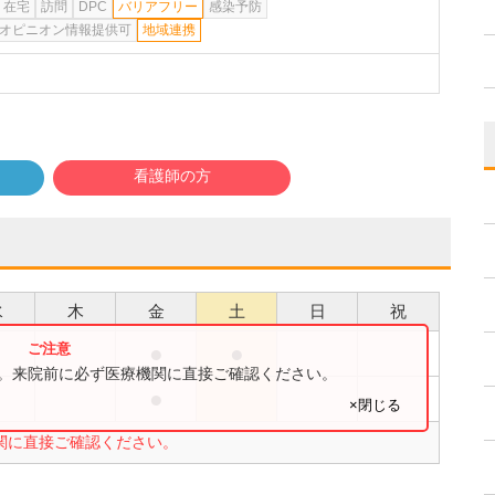
在宅
訪問
DPC
バリアフリー
感染予防
オピニオン情報提供可
地域連携
看護師の方
水
木
金
土
日
祝
●
●
●
す。来院前に必ず医療機関に直接ご確認ください。
●
●
×閉じる
関に直接ご確認ください。