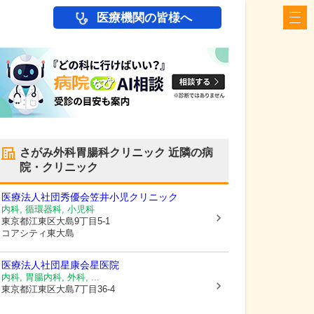
医療機関の皆様へ
さがみ外科胃腸科クリニック
近隣の病
院・クリニック
医療法人社団秀優会
笠井小児クリニック
内科, 循環器科, 小児科
東京都江東区
大島9丁目5-1
コアシティ東大島
医療法人社団星康会
星医院
内科, 胃腸内科, 外科, ...
東京都江東区
大島7丁目36-4