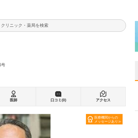
検索
6号
医師
口コミ(
0
)
アクセス
医療機関からの
メッセージあり