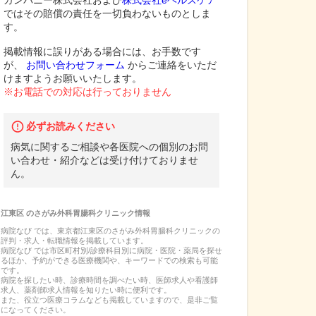
カンパニー株式会社および
株式会社eヘルスケア
ではその賠償の責任を一切負わないものとしま
す。
掲載情報に誤りがある場合には、お手数です
が、
お問い合わせフォーム
からご連絡をいただ
けますようお願いいたします。
※お電話での対応は行っておりません
必ずお読みください
病気に関するご相談や各医院への個別のお問
い合わせ・紹介などは受け付けておりませ
ん。
江東区
の
さがみ外科胃腸科クリニック
情報
病院なび では、
東京都
江東区
の
さがみ外科胃腸科クリニック
の
評判・求人・転職
情報を掲載しています。
病院なび では市区町村別/診療科目別に病院・医院・薬局を探せ
るほか、予約ができる医療機関や、キーワードでの検索も可能
です。
病院を探したい時、診療時間を調べたい時、医師求人や看護師
求人、薬剤師求人情報を知りたい時に便利です。
また、役立つ医療コラムなども掲載していますので、是非ご覧
になってください。