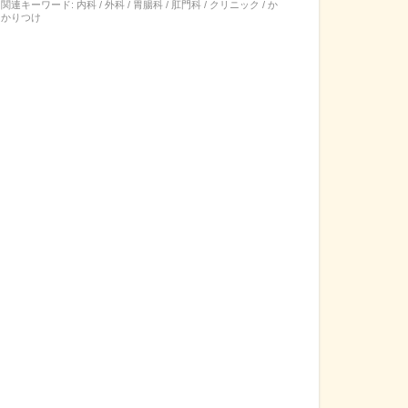
関連キーワード:
内科 / 外科 / 胃腸科 / 肛門科 / クリニック / か
かりつけ