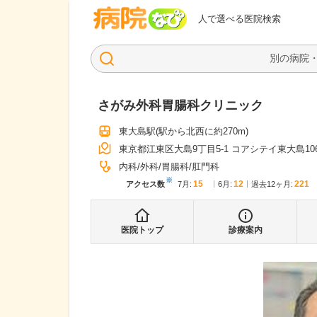
病院なび
人で選べる医院検索
さがみ外科胃腸科クリニック
東大島駅
(駅から
北西に約270m
)
東京都江東区大島9丁目5-1 コアシテイ東大島10
内科
外科
胃腸科
肛門科
※
15
12
221
アクセス数
7月
:
6月
:
過去12ヶ月:
医院トップ
診療案内