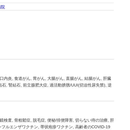
病院
口内炎
食道がん
胃がん
大腸がん
直腸がん
結腸がん
肝臓
結石
腎結石
前立腺肥大症
過活動膀胱/UUI(切迫性尿失禁)
逆
鏡検査
骨粗鬆症
脱毛症
便秘/排便障害
切らない痔の治療
肝
ンフルエンザワクチン
帯状疱疹ワクチン
高齢者のCOVID-19