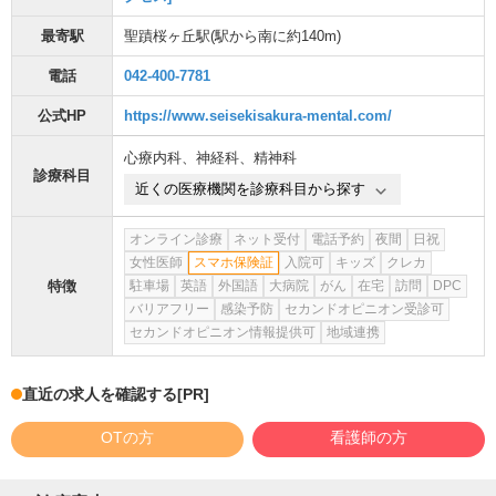
最寄駅
聖蹟桜ヶ丘駅
(駅から
南に約140m
)
電話
042-400-7781
公式HP
https://www.seisekisakura-mental.com/
心療内科
、
神経科
、
精神科
診療科目
近くの医療機関を診療科目から探す
オンライン診療
ネット受付
電話予約
夜間
日祝
女性医師
スマホ保険証
入院可
キッズ
クレカ
特徴
駐車場
英語
外国語
大病院
がん
在宅
訪問
DPC
バリアフリー
感染予防
セカンドオピニオン受診可
セカンドオピニオン情報提供可
地域連携
直近の求人を確認する
[PR]
OTの方
看護師の方