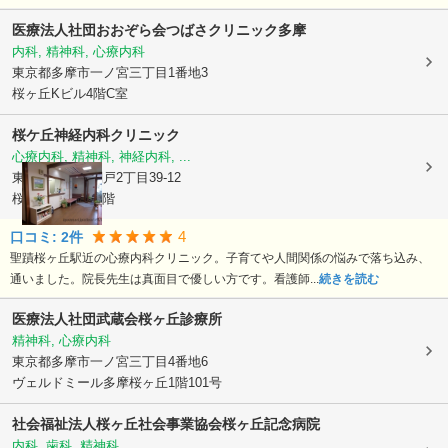
医療法人社団おおぞら会つばさクリニック多摩
内科, 精神科, 心療内科
東京都多摩市
一ノ宮三丁目1番地3
桜ヶ丘Kビル4階C室
桜ケ丘神経内科クリニック
心療内科, 精神科, 神経内科, ...
東京都多摩市
関戸2丁目39-12
桜ケ丘NKビル7階
4
口コミ:
2
件
聖蹟桜ヶ丘駅近の心療内科クリニック。子育てや人間関係の悩みで落ち込み、
通いました。院長先生は真面目で優しい方です。看護師...
続きを読む
医療法人社団武蔵会桜ヶ丘診療所
精神科, 心療内科
東京都多摩市
一ノ宮三丁目4番地6
ヴェルドミール多摩桜ヶ丘1階101号
社会福祉法人桜ヶ丘社会事業協会桜ヶ丘記念病院
内科, 歯科, 精神科