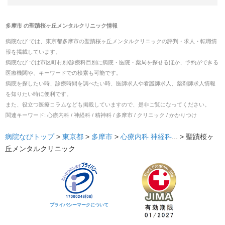
多摩市
の
聖蹟桜ヶ丘メンタルクリニック
情報
病院なび では、
東京都
多摩市
の
聖蹟桜ヶ丘メンタルクリニック
の
評判・求人・転職
情
報を掲載しています。
病院なび では市区町村別/診療科目別に病院・医院・薬局を探せるほか、予約ができる
医療機関や、キーワードでの検索も可能です。
病院を探したい時、診療時間を調べたい時、医師求人や看護師求人、薬剤師求人情報
を知りたい時に便利です。
また、役立つ医療コラムなども掲載していますので、是非ご覧になってください。
関連キーワード:
心療内科 / 神経科 / 精神科 / 多摩市 / クリニック / かかりつけ
病院なびトップ
>
東京都
>
多摩市
>
心療内科
神経科
... >
聖蹟桜ヶ
丘メンタルクリニック
プライバシーマークについて