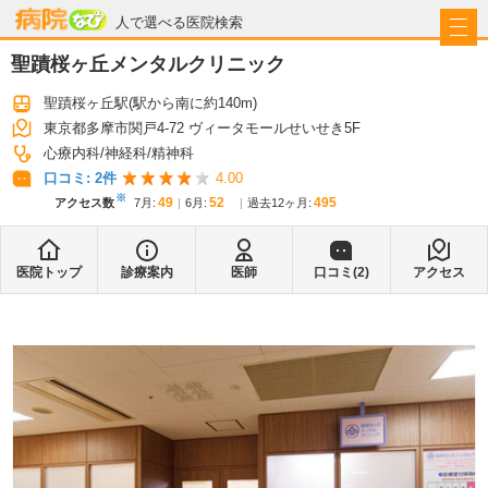
病院なび
人で選べる医院検索
聖蹟桜ヶ丘メンタルクリニック
聖蹟桜ヶ丘駅
(駅から
南に約140m
)
東京都多摩市関戸4-72 ヴィータモールせいせき5F
心療内科
神経科
精神科
口コミ:
2
件
4.00
※
49
52
495
アクセス数
7月
:
6月
:
過去12ヶ月:
医院トップ
診療案内
医師
口コミ(
2
)
アクセス