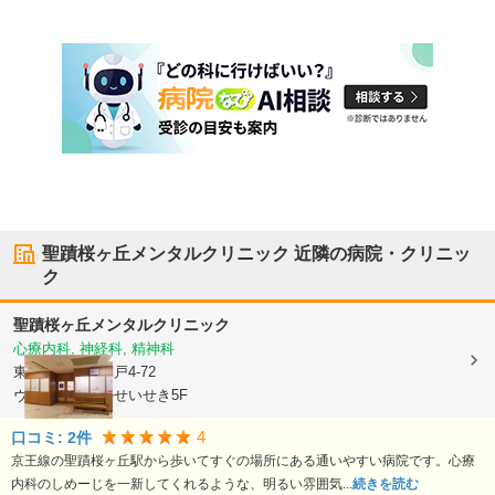
聖蹟桜ヶ丘メンタルクリニック
近隣の病院・クリニッ
ク
聖蹟桜ヶ丘メンタルクリニック
心療内科, 神経科, 精神科
東京都多摩市
関戸4-72
ヴィータモールせいせき5F
4
口コミ:
2
件
京王線の聖蹟桜ヶ丘駅から歩いてすぐの場所にある通いやすい病院です。心療
内科のしめーじを一新してくれるような、明るい雰囲気...
続きを読む