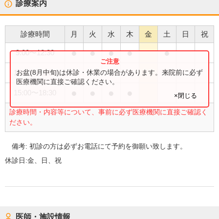
診療案内
診療時間
月
火
水
木
金
土
日
祝
●
●
●
●
●
9:00
〜
12:30
●
お盆(8月中旬)は休診・休業の場合があります。来院前に必ず
13:30
〜
15:30
医療機関に直接ご確認ください。
●
●
●
●
15:00
〜
18:30
×閉じる
診療時間・内容等について、事前に必ず医療機関に直接ご確認く
ださい。
備考:
初診の方は必ずお電話にて予約を御願い致します。
休診日:
金、日、祝
医師・施設情報