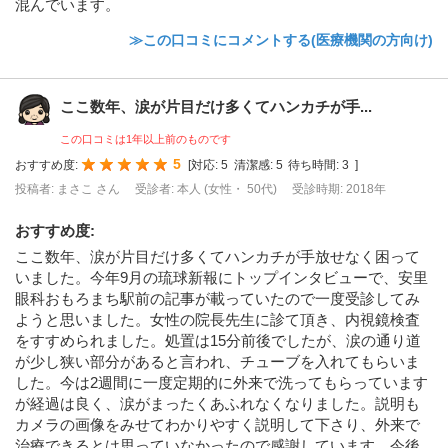
混んでいます。
≫この口コミにコメントする(医療機関の方向け)
ここ数年、涙が片目だけ多くてハンカチが手...
この口コミは1年以上前のものです
5
おすすめ度:
[
対応:
5
清潔感:
5
待ち時間:
3
]
投稿者: まさこ さん
受診者: 本人 (女性・ 50代)
受診時期: 2018年
おすすめ度
:
ここ数年、涙が片目だけ多くてハンカチが手放せなく困って
いました。今年9月の琉球新報にトップインタビューで、安里
眼科おもろまち駅前の記事が載っていたので一度受診してみ
ようと思いました。女性の院長先生に診て頂き、内視鏡検査
をすすめられました。処置は15分前後でしたが、涙の通り道
が少し狭い部分があると言われ、チューブを入れてもらいま
した。今は2週間に一度定期的に外来で洗ってもらっています
が経過は良く、涙がまったくあふれなくなりました。説明も
カメラの画像をみせてわかりやすく説明して下さり、外来で
治療できるとは思っていなかったので感謝しています。今後