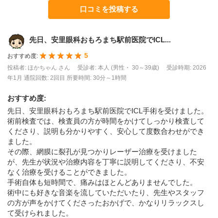
口コミを投稿する
先日、安里眼科おもろまち駅前医院でICL...
5
おすすめ度:
投稿者: ほかちゃん さん
受診者: 本人 (男性・ 30～39歳)
受診時期: 2026
年1月
通院回数: 2回目
所要時間: 30分～1時間
おすすめ度
:
先日、安里眼科おもろまち駅前医院でICL手術を受けました。
術前検査では、検査員の方が時間をかけてしっかり検査して
くださり、説明も分かりやすく、安心して度数合わせができ
ました。
その際、網膜に裂孔が見つかりレーザー治療を受けました
が、先生が状況や治療内容を丁寧に説明してくださり、不安
なく治療を受けることができました。
手術自体も短時間で、痛みはほとんどありませんでした。
術中にも好きな音楽を流していただいたり、先生やスタッフ
の方が声をかけてくださったおかげで、かなりリラックスし
て受けられました。