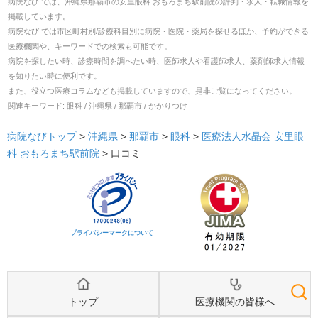
病院なび では、
沖縄県
那覇市
の
安里眼科 おもろまち駅前院
の
評判・求人・転職
情報を
掲載しています。
病院なび では市区町村別/診療科目別に病院・医院・薬局を探せるほか、予約ができる
医療機関や、キーワードでの検索も可能です。
病院を探したい時、診療時間を調べたい時、医師求人や看護師求人、薬剤師求人情報
を知りたい時に便利です。
また、役立つ医療コラムなども掲載していますので、是非ご覧になってください。
関連キーワード:
眼科 / 沖縄県 / 那覇市 / かかりつけ
病院なびトップ
>
沖縄県
>
那覇市
>
眼科
>
医療法人水晶会 安里眼
科 おもろまち駅前院
>
口コミ
プライバシーマークについて
トップ
医療機関の皆様へ
検索