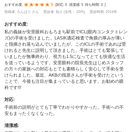
5
おすすめ度:
[
対応:
5
清潔感:
5
待ち時間:
3
]
投稿者: ろんぱり さん
受診者: 知人 (女性・ 20代)
受診時期: 2018年
おすすめ度
:
私の義妹が安里眼科おもろまち駅前でICL(眼内コンタクトレン
ズ)の手術を受けました。LASIK適応検査で角膜の厚みが薄い
と指摘され落ち込んでいましたが、このICLの手術であれば受
けれると先生に説明して頂きました。手術はとても緊張して
いましたが無事終わり、視力も1.5になってとても快適な生活
を送っているようです。安里眼科の院長先生はじめスタッフ
の方々の家族への対応もとても素晴らしく安心して手術を受
けられました。最近、AKBの指原さんが手術を受けたという
ことで、今後も注目が集まっていると思います。お勧めの眼
科です!!!
対応
:
手術前の説明がとても丁寧でわかりやすかった。手術への不
安もまったくなくなった。
清潔感
: