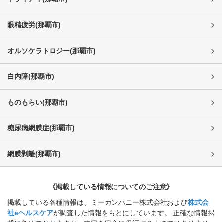
眼精疲労
(
那覇市
)
オルソケラトロジー
(
那覇市
)
白内障
(
那覇市
)
ものもらい
(
那覇市
)
糖尿病網膜症
(
那覇市
)
網膜剥離
(
那覇市
)
《掲載している情報についてのご注意》
掲載している各種情報は、ミーカンパニー株式会社および
株式会
社eヘルスケア
が調査した情報をもとにしています。 正確な情報掲