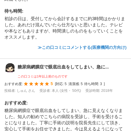
待ち時間
:
初診の日は、受付してから会計するまでに約3時間はかかりま
した。あれだけ混んでいたら仕方ないと思いました。テレビ
や本などもありますが、時間潰しのものをもっていくことを
オススメします。
≫この口コミにコメントする(医療機関の方向け)
糖尿病網膜症で眼底出血をしてしまい、急に...
この口コミは1年以上前のものです
5
おすすめ度:
[
対応:
5
清潔感:
5
待ち時間:
3
]
投稿者: しゅん さん
受診者: 本人 (女性・ 50代)
受診時期: 2018年
おすすめ度
:
糖尿病網膜症で眼底出血をしてしまい、急に見えなくなりま
した。知人の勧めでこちらの病院を受診し、手術を受けるこ
とになりました。丁寧に手術の説明を院長先生にして頂き、
安心して手術をお任せできました。今は見えるようになって