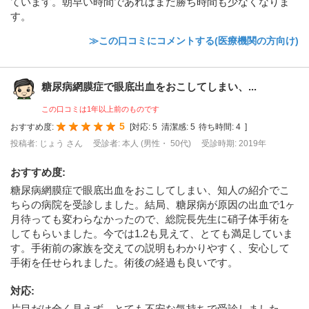
ています。朝早い時間であればまだ勝ち時間も少なくなりま
す。
≫この口コミにコメントする(医療機関の方向け)
糖尿病網膜症で眼底出血をおこしてしまい、...
この口コミは1年以上前のものです
5
おすすめ度:
[
対応:
5
清潔感:
5
待ち時間:
4
]
投稿者: じょう さん
受診者: 本人 (男性・ 50代)
受診時期: 2019年
おすすめ度
:
糖尿病網膜症で眼底出血をおこしてしまい、知人の紹介でこ
ちらの病院を受診しました。結局、糖尿病が原因の出血で1ヶ
月待っても変わらなかったので、総院長先生に硝子体手術を
してもらいました。今では1.2も見えて、とても満足していま
す。手術前の家族を交えての説明もわかりやすく、安心して
手術を任せられました。術後の経過も良いです。
対応
:
片目だけ全く見えず、とても不安な気持ちで受診しました