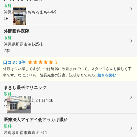
眼科
沖縄県那覇市
おもろまち4-4-9
1F
外間眼科医院
眼科
沖縄県那覇市
泊1-25-1
2階
5
口コミ:
3
件
外観は古い感じですが、中は綺麗に改装されていて、スタッフさんも優しく丁
寧です。なによりも、院長先生の診察、説明がとてもわ...
続きを読む
まきし眼科クリニック
眼科
沖縄県那覇市
銘苅2丁目4-18
102号
医療法人アイアイ会
アラカキ眼科
眼科
沖縄県那覇市
真嘉比93-1