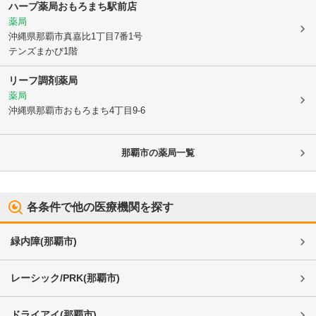
ハープ薬局おもろまち駅前店
薬局
沖縄県那覇市
真嘉比1丁目7番1号
テンズまかび1階
リーフ調剤薬局
薬局
沖縄県那覇市
おもろまち4丁目9-6
那覇市
の薬局一覧
各条件で他の医療機関を探す
緑内障
(
那覇市
)
レーシック/PRK
(
那覇市
)
ドライアイ
(
那覇市
)