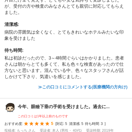
が、受付の方や検査のみなさんとても親切に対応してもらえ
ました。
清潔感
:
病院の雰囲気は全くなく、とてもきれいなホテルみたいな印
象を受けました
待ち時間
:
私は初診だったので、3～4時間ぐらいはかかりました。患者
さんは朝からとても多くて、私も色々な検査があったので仕
方ないと思います。混んでいる中、色々なスタッフさんが話
しかけて下さり、気遣いを感じました。
≫この口コミにコメントする(医療機関の方向け)
今年、眼瞼下垂の手術を受けました。過去に...
この口コミは1年以上前のものです
5
おすすめ度:
[
対応:
5
清潔感:
5
待ち時間:
3
]
投稿者: もっち さん
受診者: 本人 (男性・ 40代)
受診時期: 2019年