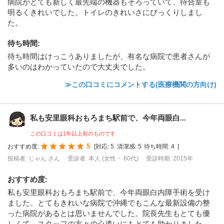
病院がとても新しく最先端の機器もそろっていて、待合室も
明るくきれいでした。トイレのきれいさにびっくりしまし
た。
待ち時間
:
待ち時間はけっこうありましたが、有名な病院で患者さんが
多いのはわかっていたので大丈夫でした。
≫この口コミにコメントする(医療機関の方向け)
私も安里眼科おもろまち駅前で、今年両眼白...
この口コミは1年以上前のものです
5
おすすめ度:
[
対応:
5
清潔感:
5
待ち時間:
4
]
投稿者: じゃん さん
受診者: 本人 (女性・ 60代)
受診時期: 2015年
おすすめ度
:
私も安里眼科おもろまち駅前で、今年両眼白内障手術を受け
ました。とてもきれいな病院で沖縄でもこんな最新設備の整
った病院があるとは思いませんでした。院長先生もとても優
しくて、スタッフの方々の心遣いにもとても助かりました。