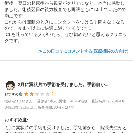
術後、翌日の起床後から視界がクリアになり、本当に感動し
ました。術後翌日の視力検査でも両眼ともに1.5出ていたので
満足です!
これからは運動のときにコンタクトをつける手間もなくなる
ので、今まで以上に快適に過ごせそうです。
ICLを迷っている人がいたら、ぜひ勧めたいと思えるクリニッ
クです。
≫この口コミにコメントする(医療機関の方向け)
2月に翼状片の手術を受けました。手術前か...
2
おすすめ度:
投稿者: t.u.at さん
受診者: 本人 (男性・ 40～49歳)
受診時期: 2026年4月
通院回数: 3回目以上
所要時間: 30分～1時間
おすすめ度
:
2月に翼状片の手術を受けました。手術前から、院長先生がと