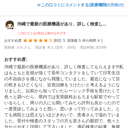
≫この口コミにコメントする(医療機関の方向け)
沖縄で最新の医療機器があり、詳しく検査し...
この口コミは1年以上前のものです
5
おすすめ度:
[
対応:
5
清潔感:
5
待ち時間:
4
]
投稿者: さわ さん
受診者: 本人 (女性・ 20代)
受診時期: 2019年
おすすめ度
:
沖縄で最新の医療機器があり、詳しく検査してもらえます!!!私
はもともと近視が強くて長年コンタクトをしていて日常生活
の不自由さを感じながら我慢していました。最近になって目
の乾きもひどくなり、近視治療をうけたいと考えるようにな
りました。以前から知っていたレーシック手術を受けたくて
色々と調べたら、県内では安里眼科おもろまち駅前でやって
いるらしく、周りの人にも聞いてみたら評判も良かったので
一度受診してみようと思い、思いきって行ってみました。と
ても病院とは思えないほどきれいで、患者さんで溢れていま
した。受付や検査のスタッフの方も皆さんの親切で、色々と
分かりやすく説明して下さいました。適応検査の結果、角膜