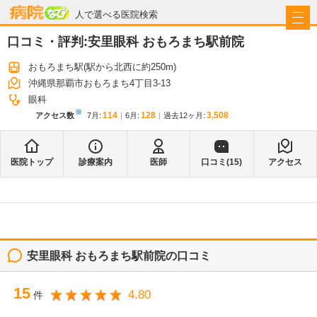
病院なび
人で選べる医院検索
口コミ・評判:
安里眼科 おもろまち駅前院
おもろまち駅
(駅から
北西に約250m
)
沖縄県那覇市おもろまち4丁目3-13
眼科
※
114
128
3,508
アクセス数
7月
:
6月
:
過去12ヶ月:
医院トップ
診療案内
医師
口コミ(
15
)
アクセス
安里眼科 おもろまち駅前院
の口コミ
15
4.80
件