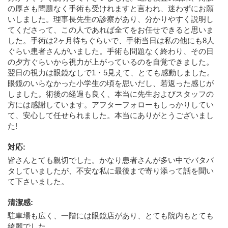
の厚さも問題なく手術も受けれますと言われ、迷わずにお願
いしました。理事長先生の診察があり、分かりやすく説明し
てくださって、この人であれば全てをお任せできると思いま
した。手術は2ヶ月待ちぐらいで、手術当日は私の他にも8人
ぐらい患者さんがいました。手術も問題なく終わり、その日
の夕方ぐらいから視力が上がっているのを自覚できました。
翌日の視力は眼鏡なしで1・5見えて、とても感動しました。
眼鏡のいらなかった小学生の頃を思いだし、若返った感じが
しました。術後の経過も良く、本当に先生およびスタッフの
方には感謝しています。アフターフォローもしっかりしてい
て、安心して任せられました。本当にありがとうございまし
た!
対応
:
皆さんとても親切でした。かなり患者さんが多い中でバタバ
タしていましたが、不安な私に最後まで寄り添って話を聞い
て下さいました。
清潔感
:
駐車場も広く、一階には眼鏡店があり、とても院内もとても
綺麗でした。