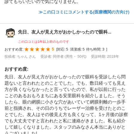
診てもらいたいので気になりません。
≫この口コミにコメントする(医療機関の方向け)
先日、友人が見え方がおかしかったので眼科...
この口コミは1年以上前のものです
5
おすすめ度:
[
対応:
5
清潔感:
5
待ち時間:
3
]
投稿者: ちゃん さん
受診者: 同伴者 (男性・ 50代)
受診時期: 2018年
おすすめ度
:
先日、友人が見え方がおかしかったので眼科を受診したら問
題ないと言われたとのことでした。でも、数日経っても見え
方が良くならなかったと言っていたので、私が以前に行った
ことのあるおもろまちにある安里眼科を紹介しました。そう
したら、眼の網膜に小さな穴があいていて網膜剥離の一歩手
前と指摘され、その日のうちでレーザー治療を受けたとのこ
とでした。友人はその後見え方も良くなって、1ヶ月後の診察
でも大丈夫ですと言われたと私に連絡がきました。私も紹介
して嬉しくなりました。スタッフのみなさん本当にありがと
うございました!