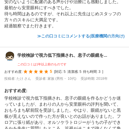
安のないように配慮のある声かけや治療にも感動しました。
最初から安里眼科にすべきでした。
待ち時間はあるのですが、それ以上に先生はじめスタッフの
方々のスキルに大満足です。
経過観察でまた行きます。
≫この口コミにコメントする(医療機関の方向け)
学校検診で視力低下指摘され、息子の眼鏡を...
この口コミは1年以上前のものです
5
おすすめ度:
[
対応:
5
清潔感:
5
待ち時間:
3
]
投稿者: たけ さん
受診者: 家族 (男性・ 10代)
受診時期: 2018年
おすすめ度
:
学校検診で視力低下指摘され、息子の眼鏡を作るかどうか迷
っていましたが、まわりの人から安里眼科の評判を聞いて、
おもろまち駅前院を受診しました。やはり、眼鏡がないと黒
板が見えないので作った方が良いとのお話がありました。フ
ロアに張り紙があり、オルソケラトロジーがうちの子ができ
るかを先生に質問したところ、近視がそこまで強くなくて角