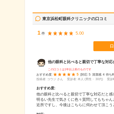
東京浜松町眼科クリニック
の口コミ
1
5.00
件
口
他の眼科と比べると親切で丁寧な対応だと
この口コミは1年以上前のものです
5
おすすめ度:
[
対応:
5
清潔感:
4
待ち時
投稿者: コウジ さん
受診者: 本人 (男性・ 30代)
受診時
おすすめ度
:
他の眼科と比べると親切で丁寧な対応だと感
明るい先生で気さくに色々質問してもちゃん
近所ですし、今後はこちらに伺わせて頂こう