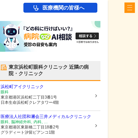
医療機関の皆様へ
東京浜松町眼科クリニック
近隣の病
院・クリニック
浜松町アイクリニック
眼科
東京都港区
浜松町二丁目3番1号
日本生命浜松町クレアタワー4階
医療法人社団和邇会三井メディカルクリニック
眼科, 脳神経外科, 内科, ...
東京都港区
東新橋二丁目18番2号
グラディート汐留ビアンコ1階