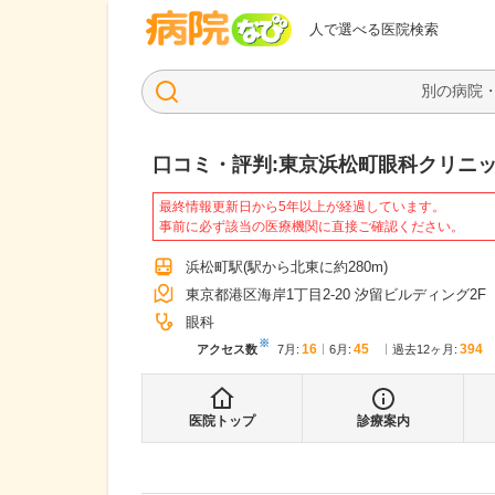
病院なび
人で選べる医院検索
口コミ・評判:
東京浜松町眼科クリニ
最終情報更新日から5年以上が経過しています。
事前に必ず該当の医療機関に直接ご確認ください。
浜松町駅
(駅から
北東に約280m
)
東京都港区海岸1丁目2-20 汐留ビルディング2F
眼科
※
16
45
394
アクセス数
7月
:
6月
:
過去12ヶ月:
医院トップ
診療案内