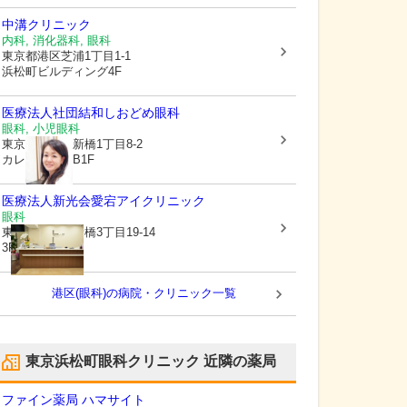
中溝クリニック
内科, 消化器科, 眼科
東京都港区
芝浦1丁目1-1
浜松町ビルディング4F
医療法人社団結和
しおどめ眼科
眼科, 小児眼科
東京都港区
東新橋1丁目8-2
カレッタ汐留B1F
医療法人新光会
愛宕アイクリニック
眼科
東京都港区
西新橋3丁目19-14
3F
港区(眼科)の病院・クリニック一覧
東京浜松町眼科クリニック
近隣の薬局
ファイン薬局 ハマサイト