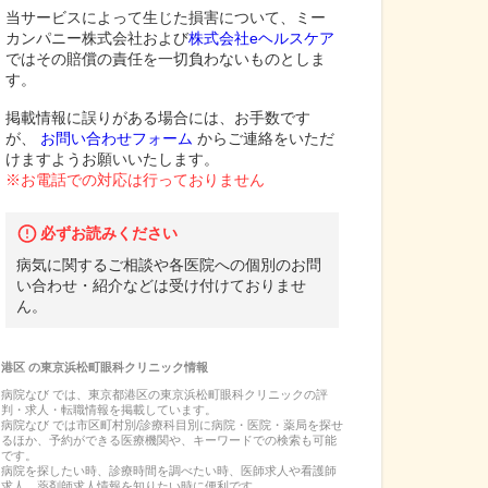
当サービスによって生じた損害について、ミー
カンパニー株式会社および
株式会社eヘルスケア
ではその賠償の責任を一切負わないものとしま
す。
掲載情報に誤りがある場合には、お手数です
が、
お問い合わせフォーム
からご連絡をいただ
けますようお願いいたします。
※お電話での対応は行っておりません
必ずお読みください
病気に関するご相談や各医院への個別のお問
い合わせ・紹介などは受け付けておりませ
ん。
港区
の
東京浜松町眼科クリニック
情報
病院なび では、
東京都
港区
の
東京浜松町眼科クリニック
の
評
判・求人・転職
情報を掲載しています。
病院なび では市区町村別/診療科目別に病院・医院・薬局を探せ
るほか、予約ができる医療機関や、キーワードでの検索も可能
です。
病院を探したい時、診療時間を調べたい時、医師求人や看護師
求人、薬剤師求人情報を知りたい時に便利です。