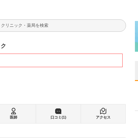
検索
ック
医師
口コミ(
1
)
アクセス