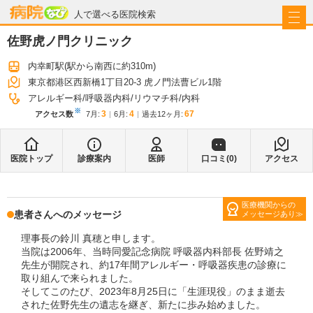
病院なび
人で選べる医院検索
佐野虎ノ門クリニック
内幸町駅
(駅から
南西に約310m
)
東京都港区西新橋1丁目20-3 虎ノ門法曹ビル1階
アレルギー科
呼吸器内科
リウマチ科
内科
※
3
4
67
アクセス数
7月
:
6月
:
過去12ヶ月:
医院トップ
診療案内
医師
口コミ(
0
)
アクセス
医療機関からの
患者さんへのメッセージ
メッセージあり
理事長の鈴川 真穂と申します。
当院は2006年、当時同愛記念病院 呼吸器内科部長 佐野靖之
先生が開院され、約17年間アレルギー・呼吸器疾患の診療に
取り組んで来られました。
そしてこのたび、2023年8月25日に「生涯現役」のまま逝去
された佐野先生の遺志を継ぎ、新たに歩み始めました。