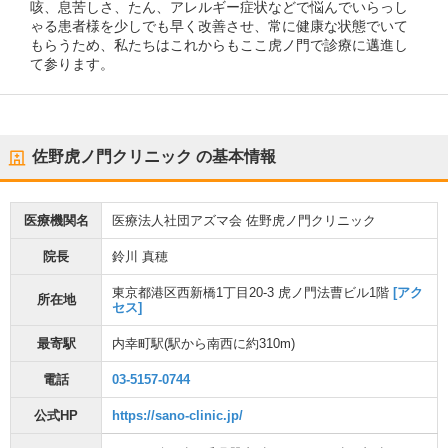
咳、息苦しさ、たん、アレルギー症状などで悩んでいらっし
ゃる患者様を少しでも早く改善させ、常に健康な状態でいて
もらうため、私たちはこれからもここ虎ノ門で診療に邁進し
て参ります。
佐野虎ノ門クリニック
の基本情報
医療機関名
医療法人社団アズマ会 佐野虎ノ門クリニック
院長
鈴川 真穂
東京都港区西新橋1丁目20-3 虎ノ門法曹ビル1階
[アク
所在地
セス]
最寄駅
内幸町駅
(駅から
南西に約310m
)
電話
03-5157-0744
公式HP
https://sano-clinic.jp/