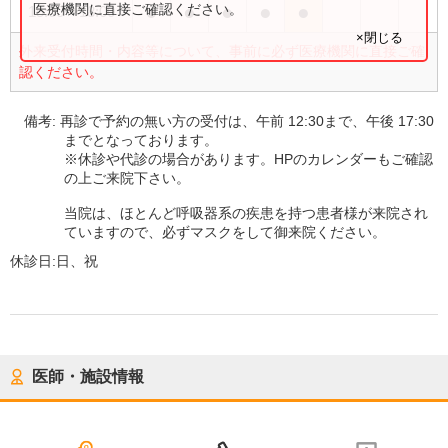
●
●
●
●
●
医療機関に直接ご確認ください。
15:00
〜
18:00
×閉じる
外来受付時間・内容等について、事前に必ず医療機関に直接ご確
認ください。
備考:
再診で予約の無い方の受付は、午前 12:30まで、午後 17:30
までとなっております。
※休診や代診の場合があります。HPのカレンダーもご確認
の上ご来院下さい。
当院は、ほとんど呼吸器系の疾患を持つ患者様が来院され
ていますので、必ずマスクをして御来院ください。
休診日:
日、祝
医師・施設情報