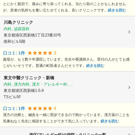
とにかく親切で、痛みに寄り添ってくれる、当たり前のことかもしれません
が、患者の気持ちを奮い立たせてくれる、良いクリニックです。
続きを読む
川島クリニック
内科, 泌尿器科
東京都港区
西新橋1丁目23番10号
南和ビル5階
3
口コミ:
1
件
義母が、もう数十年通院しています。先生や看護師さん、受付の人がとても感
じがいいそうです。普通の町医者さんだそうです。
続きを読む
東文中醫クリニック・新橋
内科, 漢方内科, 漢方・アレルギー科, ...
東京都港区
西新橋1-5-9
TSビル5F
4
口コミ:
1
件
漢方の治療と、鍼灸を一緒に受診できるので助かっています。漢方薬のことを
気兼ねなく先生に相談することができて気に入っています。
続きを読む
港区(アレルギー科)の病院・クリニック一覧