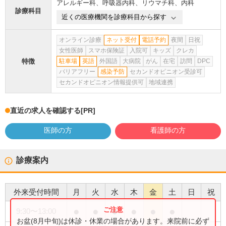
アレルギー科
、
呼吸器内科
、
リウマチ科
、
内科
診療科目
近くの医療機関を診療科目から探す
オンライン診療
ネット受付
電話予約
夜間
日祝
女性医師
スマホ保険証
入院可
キッズ
クレカ
特徴
駐車場
英語
外国語
大病院
がん
在宅
訪問
DPC
バリアフリー
感染予防
セカンドオピニオン受診可
セカンドオピニオン情報提供可
地域連携
直近の求人を確認する
[PR]
医師の方
看護師の方
診療案内
外来受付時間
月
火
水
木
金
土
日
祝
●
●
●
●
●
●
9:30
〜
13:00
お盆(8月中旬)は休診・休業の場合があります。来院前に必ず