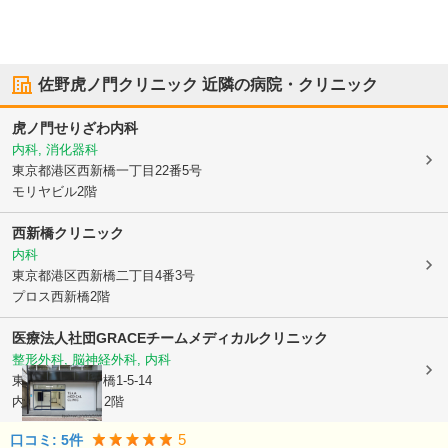
佐野虎ノ門クリニック
近隣の病院・クリニック
虎ノ門せりざわ内科
内科, 消化器科
東京都港区
西新橋一丁目22番5号
モリヤビル2階
西新橋クリニック
内科
東京都港区
西新橋二丁目4番3号
プロス西新橋2階
医療法人社団GRACE
チームメディカルクリニック
整形外科, 脳神経外科, 内科
東京都港区
西新橋1-5-14
内幸町1ビル1・2階
5
口コミ:
5
件