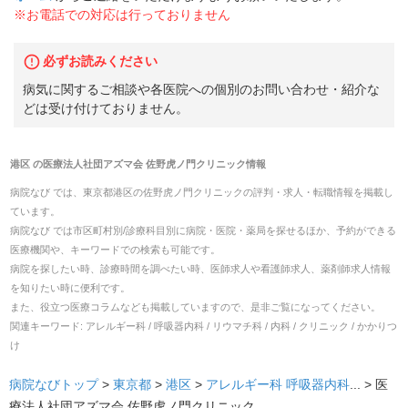
※お電話での対応は行っておりません
必ずお読みください
病気に関するご相談や各医院への個別のお問い合わせ・紹介な
どは受け付けておりません。
港区
の
医療法人社団アズマ会 佐野虎ノ門クリニック
情報
病院なび では、
東京都
港区
の
佐野虎ノ門クリニック
の
評判・求人・転職
情報を掲載し
ています。
病院なび では市区町村別/診療科目別に病院・医院・薬局を探せるほか、予約ができる
医療機関や、キーワードでの検索も可能です。
病院を探したい時、診療時間を調べたい時、医師求人や看護師求人、薬剤師求人情報
を知りたい時に便利です。
また、役立つ医療コラムなども掲載していますので、是非ご覧になってください。
関連キーワード:
アレルギー科 / 呼吸器内科 / リウマチ科 / 内科 / クリニック / かかりつ
け
病院なびトップ
>
東京都
>
港区
>
アレルギー科
呼吸器内科
... >
医
療法人社団アズマ会 佐野虎ノ門クリニック