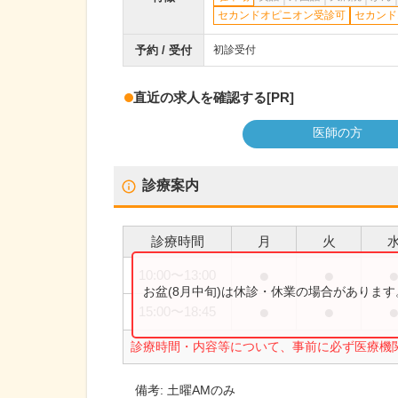
セカンドオピニオン受診可
セカンド
予約 / 受付
初診受付
直近の求人を確認する
[PR]
医師の方
診療案内
診療時間
月
火
●
●
10:00
〜
13:00
お盆(8月中旬)は休診・休業の場合がありま
●
●
15:00
〜
18:45
診療時間・内容等について、事前に必ず医療機
備考:
土曜AMのみ