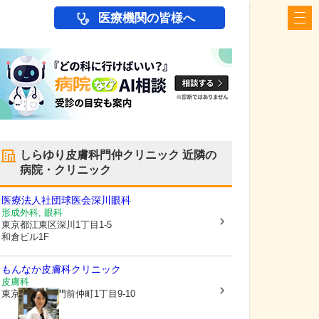
医療機関の皆様へ
しらゆり皮膚科門仲クリニック
近隣の
病院・クリニック
医療法人社団球医会
深川眼科
形成外科, 眼科
東京都江東区
深川1丁目1-5
和倉ビル1F
もんなか皮膚科クリニック
皮膚科
東京都江東区
門前仲町1丁目9-10