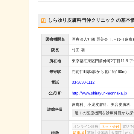
しらゆり皮膚科門仲クリニック
の基本
医療機関名
医療法人社団 麗美会 しらゆり皮
院長
竹田 潮
所在地
東京都江東区門前仲町2丁目11-9 
最寄駅
門前仲町駅
(駅から
北に約160m
)
電話
03-3630-1112
公式HP
http://www.shirayuri-monnaka.jp
皮膚科
、
小児皮膚科
、
美容皮膚科
、
診療科目
近くの医療機関を診療科目から探
オンライン診療
ネット受付
電話予
特徴
駐車場
英語
外国語
大病院
がん