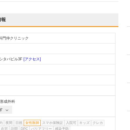
情報
膚科門仲クリニック
アシタバビル3F
[アクセス]
形成外科
す
約
夜間
日祝
女性医師
スマホ保険証
入院可
キッズ
クレカ
在宅
訪問
DPC
バリアフリー
感染予防