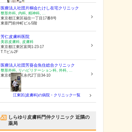
医療法人社団片桐会たけし在宅クリニック
整形外科, 内科, 精神科, ...
東京都江東区
福住一丁目17番8号
東亜門前仲町ビル5階
芳仁皮膚科医院
美容皮膚科, 皮膚科
東京都江東区
富岡1-23-17
T.Tビル2F
医療法人社団芳葵会
魚住総合クリニック
整形外科, リハビリテーション科, 外科, ...
東京都江東区
永代2丁目34-10
江東区(皮膚科)の病院・クリニック一覧
しらゆり皮膚科門仲クリニック
近隣の
薬局