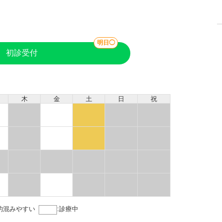
明日◯
初診受付
木
金
土
日
祝
的混みやすい
:
診療中