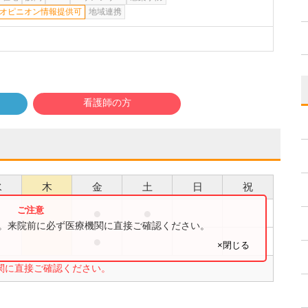
オピニオン情報提供可
地域連携
看護師の方
水
木
金
土
日
祝
●
●
●
す。来院前に必ず医療機関に直接ご確認ください。
●
●
×閉じる
関に直接ご確認ください。