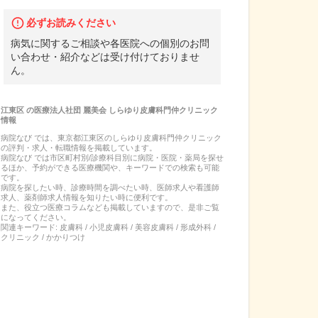
必ずお読みください
病気に関するご相談や各医院への個別のお問
い合わせ・紹介などは受け付けておりませ
ん。
江東区
の
医療法人社団 麗美会 しらゆり皮膚科門仲クリニック
情報
病院なび では、
東京都
江東区
の
しらゆり皮膚科門仲クリニック
の
評判・求人・転職
情報を掲載しています。
病院なび では市区町村別/診療科目別に病院・医院・薬局を探せ
るほか、予約ができる医療機関や、キーワードでの検索も可能
です。
病院を探したい時、診療時間を調べたい時、医師求人や看護師
求人、薬剤師求人情報を知りたい時に便利です。
また、役立つ医療コラムなども掲載していますので、是非ご覧
になってください。
関連キーワード:
皮膚科 / 小児皮膚科 / 美容皮膚科 / 形成外科 /
クリニック / かかりつけ