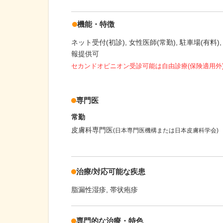
機能・特徴
ネット受付(初診)
女性医師(常勤)
駐車場(有料)
報提供可
セカンドオピニオン受診可能
は自由診療(保険適用外
専門医
常勤
皮膚科専門医
(日本専門医機構または日本皮膚科学会)
治療/対応可能な疾患
脂漏性湿疹
帯状疱疹
専門的な治療・特色