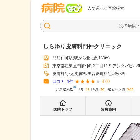
病院なび
人で選べる医院検索
しらゆり皮膚科門仲クリニック
門前仲町駅
(駅から
北に約160m
)
東京都江東区門前仲町2丁目11-9 アシタバビル3
皮膚科
小児皮膚科
美容皮膚科
形成外科
口コミ:
1
件
4.00
※
31
32
522
アクセス数
7月
:
6月
:
過去12ヶ月:
医院トップ
診療案内