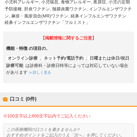
小児科アレルギー
小児喘息
食物アレルギー
夜尿症
小児の定期
予防接種
肝炎ワクチン
髄膜炎菌ワクチン
インフルエンザワクチ
ン
麻疹・風疹混合(MR)ワクチン
経鼻インフルエンザワクチン
経鼻インフルエンザワクチン「フルミスト」
【掲載情報に関するご注意】
機能・特徴
の項目の、
オンライン診療
,
ネット予約/電話予約
,
日曜または休日/祝日
診療可能
は診療科・診療日時等によっては対応していない場合
があります
詳しく見る
口コミ (0件)
※100文字以上800文字以内でご記入ください