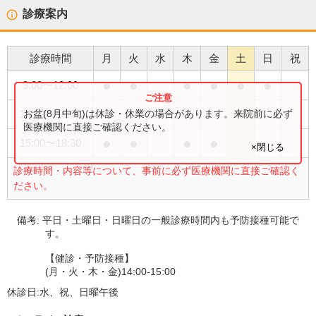
診療案内
診療時間
月
火
水
木
金
土
日
祝
●
●
●
●
●
●
9:00
〜
12:00
●
お盆(8月中旬)は休診・休業の場合があります。来院前に必ず
14:00
〜
16:00
医療機関に直接ご確認ください。
●
●
●
●
15:00
〜
18:30
×閉じる
診療時間・内容等について、事前に必ず医療機関に直接ご確認く
ださい。
備考:
平日・土曜日・日曜日の一般診療時間内も予防接種可能で
す。
【健診・予防接種】
(月・火・木・金)14:00-15:00
休診日:
水、祝、日曜午後