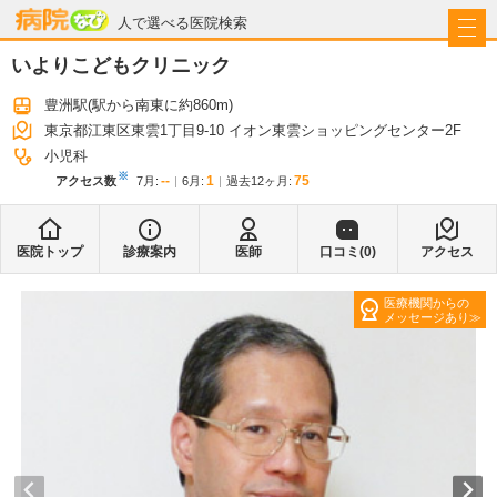
病院なび
人で選べる医院検索
いよりこどもクリニック
豊洲駅
(駅から
南東に約860m
)
東京都江東区東雲1丁目9-10 イオン東雲ショッピングセンター2F
小児科
※
--
1
75
アクセス数
7月
:
6月
:
過去12ヶ月:
医院トップ
診療案内
医師
口コミ(
0
)
アクセス
医療機関からの
メッセージあり