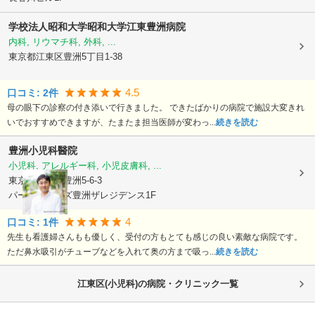
学校法人昭和大学
昭和大学江東豊洲病院
内科, リウマチ科, 外科, ...
東京都江東区
豊洲5丁目1-38
4.5
口コミ:
2
件
母の眼下の診察の付き添いで行きました。 できたばかりの病院で施設大変きれ
いでおすすめできますが、たまたま担当医師が変わっ...
続きを読む
豊洲小児科醫院
小児科, アレルギー科, 小児皮膚科, ...
東京都江東区
豊洲5-6-3
パークホームズ豊洲ザレジデンス1F
4
口コミ:
1
件
先生も看護婦さんもも優しく、受付の方もとても感じの良い素敵な病院です。
ただ鼻水吸引がチューブなどを入れて奥の方まで吸っ...
続きを読む
江東区(小児科)の病院・クリニック一覧