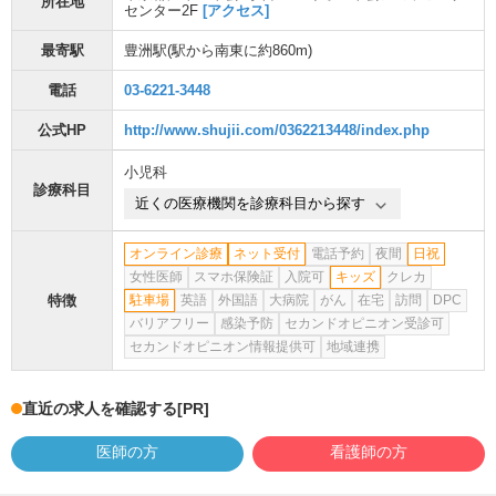
所在地
センター2F
[アクセス]
最寄駅
豊洲駅
(駅から
南東に約860m
)
電話
03-6221-3448
公式HP
http://www.shujii.com/0362213448/index.php
小児科
診療科目
近くの医療機関を診療科目から探す
オンライン診療
ネット受付
電話予約
夜間
日祝
女性医師
スマホ保険証
入院可
キッズ
クレカ
特徴
駐車場
英語
外国語
大病院
がん
在宅
訪問
DPC
バリアフリー
感染予防
セカンドオピニオン受診可
セカンドオピニオン情報提供可
地域連携
直近の求人を確認する
[PR]
医師の方
看護師の方