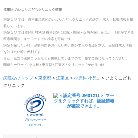
江東区
の
いよりこどもクリニック
情報
病院なび では、
東京都
江東区
の
いよりこどもクリニック
の
評判・求人・転職
情報を掲
載しています。
病院なび では市区町村別/診療科目別に病院・医院・薬局を探せるほか、予約ができる
医療機関や、キーワードでの検索も可能です。
病院を探したい時、診療時間を調べたい時、医師求人や看護師求人、薬剤師求人情報
を知りたい時に便利です。
また、役立つ医療コラムなども掲載していますので、是非ご覧になってください。
関連キーワード:
小児科 / 東京都 / 江東区 / クリニック / かかりつけ
病院なびトップ
>
東京都
>
江東区
>
小児科
小児
... >
いよりこども
クリニック
プライバシーマー
クについて