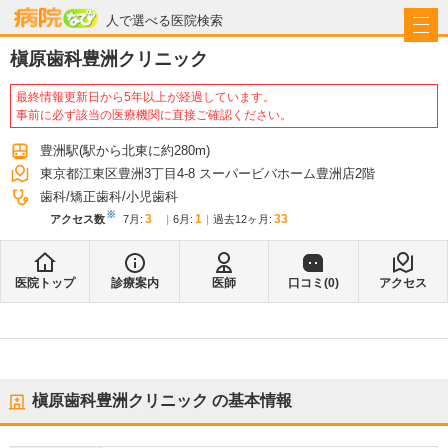
病院なび
人で選べる医院検索
槇原歯科豊洲クリニック
最終情報更新日から5年以上が経過しています。
事前に必ず該当の医療機関に直接ご確認ください。
豊洲駅
(駅から
北東に約280m
)
東京都江東区豊洲3丁目4-8 スーパービバホーム豊洲店2階
歯科
矯正歯科
小児歯科
※
3
1
33
アクセス数
7月
:
6月
:
過去12ヶ月:
医院トップ
診療案内
医師
口コミ(
0
)
アクセス
槇原歯科豊洲クリニック
の基本情報