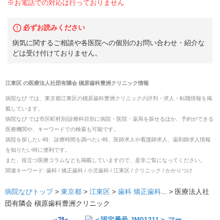
※お電話での対応は行っておりません
必ずお読みください
病気に関するご相談や各医院への個別のお問い合わせ・紹介な
どは受け付けておりません。
江東区
の
医療法人社団有隣会 槇原歯科豊洲クリニック
情報
病院なび では、
東京都
江東区
の
槇原歯科豊洲クリニック
の
評判・求人・転職
情報を掲
載しています。
病院なび では市区町村別/診療科目別に病院・医院・薬局を探せるほか、予約ができる
医療機関や、キーワードでの検索も可能です。
病院を探したい時、診療時間を調べたい時、医師求人や看護師求人、薬剤師求人情報
を知りたい時に便利です。
また、役立つ医療コラムなども掲載していますので、是非ご覧になってください。
関連キーワード:
歯科 / 矯正歯科 / 小児歯科 / 江東区 / クリニック / かかりつけ
病院なびトップ
>
東京都
>
江東区
>
歯科
矯正歯科
... >
医療法人社
団有隣会 槇原歯科豊洲クリニック