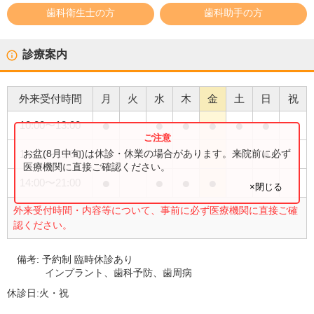
歯科衛生士の方
歯科助手の方
診療案内
外来受付時間
月
火
水
木
金
土
日
祝
●
●
●
●
●
●
10:00
〜
13:00
●
●
お盆(8月中旬)は休診・休業の場合があります。来院前に必ず
14:00
〜
19:00
医療機関に直接ご確認ください。
●
●
●
●
14:00
〜
21:00
×閉じる
外来受付時間・内容等について、事前に必ず医療機関に直接ご確
認ください。
備考:
予約制 臨時休診あり
インプラント、歯科予防、歯周病
休診日:
火・祝