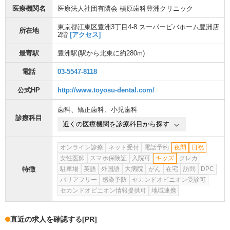
医療機関名
医療法人社団有隣会 槇原歯科豊洲クリニック
東京都江東区豊洲3丁目4-8 スーパービバホーム豊洲店
所在地
2階
[アクセス]
最寄駅
豊洲駅
(駅から
北東に約280m
)
電話
03-5547-8118
公式HP
http://www.toyosu-dental.com/
歯科
、
矯正歯科
、
小児歯科
診療科目
近くの医療機関を診療科目から探す
オンライン診療
ネット受付
電話予約
夜間
日祝
女性医師
スマホ保険証
入院可
キッズ
クレカ
特徴
駐車場
英語
外国語
大病院
がん
在宅
訪問
DPC
バリアフリー
感染予防
セカンドオピニオン受診可
セカンドオピニオン情報提供可
地域連携
直近の求人を確認する
[PR]