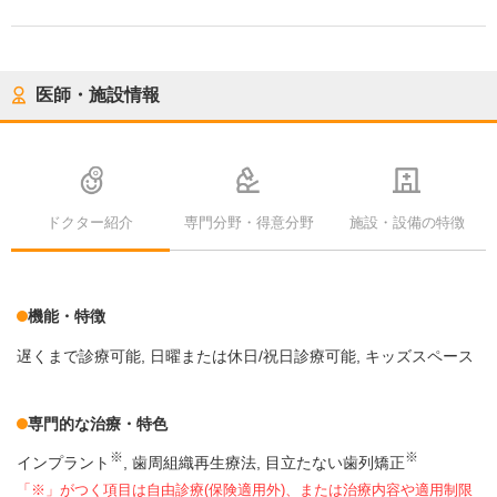
医師・施設情報
ドクター紹介
専門分野・得意分野
施設・設備の特徴
機能・特徴
遅くまで診療可能
日曜または休日/祝日診療可能
キッズスペース
専門的な治療・特色
※
※
インプラント
歯周組織再生療法
目立たない歯列矯正
「※」がつく項目は自由診療(保険適用外)、または治療内容や適用制限