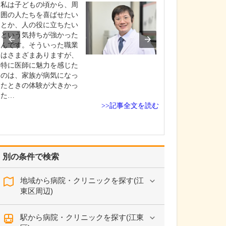
ます。
私は子どもの頃から、周
消化器の病気に
囲の人たちを喜ばせたい
まなものがあり
とか、人の役に立ちたい
早期発見ができ
という気持ちが強かった
療の選択肢も広
んです。そういった職業
り負担の少ない
はさまざまありますが、
能になります。
特に医師に魅力を感じた
査は病気の早期
のは、家族が病気になっ
常に有効で、最近
たときの体験が大きかっ
技術を用いて内
た…
>>記事全文を読む
査…
別の条件で検索
地域から病院・クリニックを探す(江
東区周辺)
駅から病院・クリニックを探す(江東