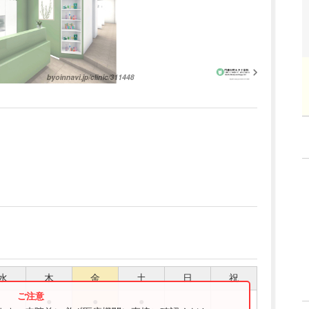
水
木
金
土
日
祝
●
●
●