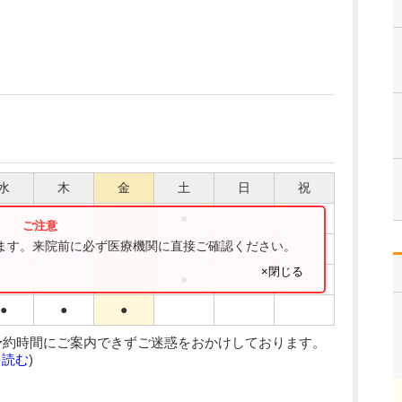
水
木
金
土
日
祝
●
ります。来院前に必ず医療機関に直接ご確認ください。
●
●
●
×閉じる
●
●
●
●
予約時間にご案内できずご迷惑をおかけしております。
を読む
)