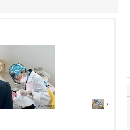
内視鏡検査は、週末も受けることができるそう
ですね。
お忙しい方にも検査を受
けていただけるよう、早
朝の時間帯、土曜日、日
曜日にも内視鏡検査を実
施しているほか、胃と大
腸の内視鏡検査の同日実
施にも対応しています。
どの時間帯も、経験豊富
な消化器内視鏡専門医が
検…
>>記事全文を読む