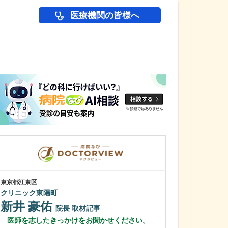
医療機関の皆様へ
医師(ドクター)の
東京都江東区
東京都江東区
クリニック東陽町
たかすな内科・
新井 豪佑
高砂 憲一
院長
取材記事
医師を志したきっかけをお聞かせください。
今後の展望と、