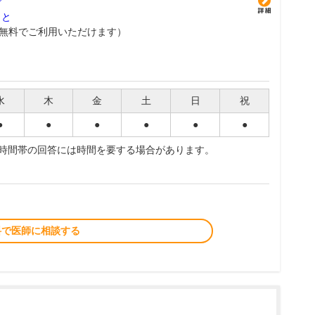
グ
こと
無料でご利用いただけます）
水
木
金
土
日
祝
●
●
●
●
●
●
夜時間帯の回答には時間を要する場合があります。
料で医師に相談する