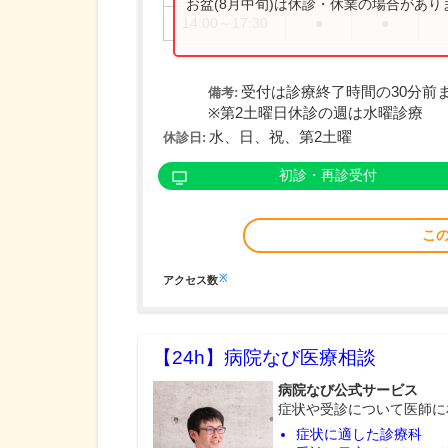
お盆(8月中旬)は休診・休業の場合があ
14:00～17:30
●
●
受付は診療終了時間の30分前
備考:
※第2土曜日休診の週は水曜診療
水、日、祝、第2土曜
休診日:
初診・再診受付
こ
※
アクセス数
【24h】
病院なび医療相談
病院なび公式サービス
症状や受診について医師に
症状に適した診療科