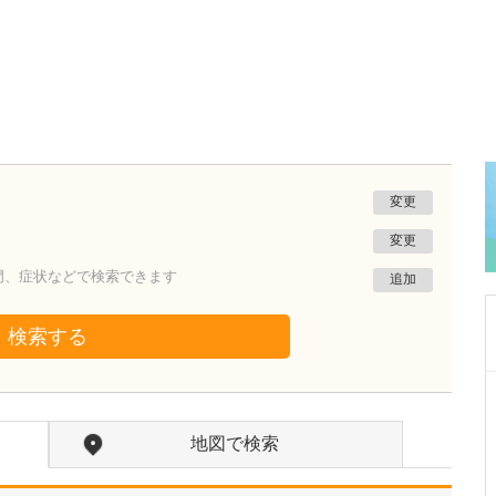
変更
変更
門、症状などで検索できます
追加
検索する
東京都江東区
亀戸駅前 胃と大腸の消化器内視鏡内科クリニック
地図で検索
江東区院
田村 睦
院長
取材記事