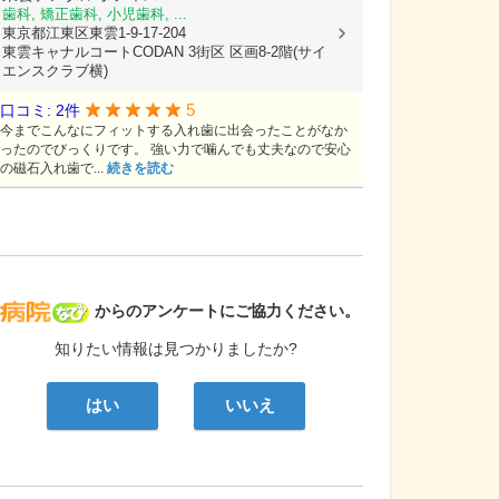
歯科, 矯正歯科, 小児歯科, ...
東京都江東区東雲1-9-17-204
東雲キャナルコートCODAN 3街区 区画8-2階(サイ
エンスクラブ横)
5
口コミ: 2件
今までこんなにフィットする入れ歯に出会ったことがなか
ったのでびっくりです。 強い力で噛んでも丈夫なので安心
の磁石入れ歯で...
続きを読む
病院なび
からのアンケートにご協力ください。
知りたい情報は見つかりましたか?
はい
いいえ