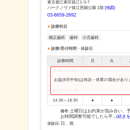
東京都江東区猿江1-3-7
パークノヴァ猿江恩賜公園 1階
[地図]
03-6659-2692
診療科目
矯正歯科
歯科
小児歯科
診療/受付時間・休診日
診療時間
月
火
9:00～13:00
お盆(8月中旬)は休診・休業の場合があ
9:30～13:00
●
●
14:00～17:00
14:30～18:30
●
●
土曜日はお約束が混み合い、
備考:
お時間調整可能でしたら平...(
続き
日、祝
休診日: