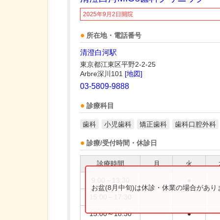
2025年9月2日開院
所在地・電話番号
清澄白河駅
東京都江東区平野2-2-25
Arbre深川101
[地図]
03-5809-9888
診療科目
歯科
小児歯科
矯正歯科
歯科口腔外科
診療/受付時間・休診日
診療時間
月
火
9:00～13:30
●
お盆(8月中旬)は休診・休業の場合があ
15:00～17:30
15:00～18:30
●