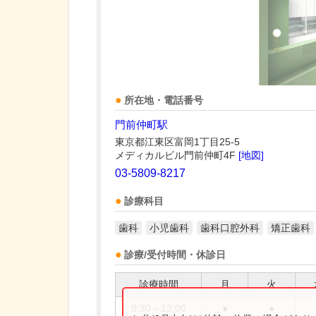
所在地・電話番号
門前仲町駅
東京都江東区富岡1丁目25-5
メディカルビル門前仲町4F
[地図]
03-5809-8217
診療科目
歯科
小児歯科
歯科口腔外科
矯正歯科
診療/受付時間・休診日
診療時間
月
火
9:30～13:00
●
●