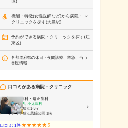
区)
機能・特徴(女性医師など)から病院・
クリニックを探す(大島駅)
予約ができる病院・クリニックを探す(江
東区)
各都道府県の休日・夜間診療、救急、当
番医情報
口コミがある病院・クリニック
住吉ミモザ歯科・矯正歯科
矯正歯科, 歯科, 小児歯科
東京都江東区猿江1-3-7
パークノヴァ猿江恩賜公園 1階
5
口コミ: 1件