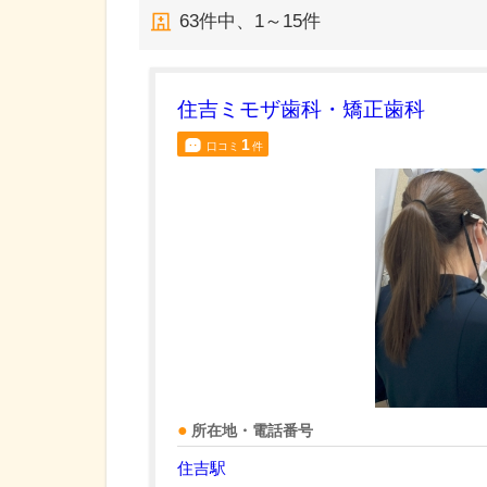
63
件中、
1～15件
住吉ミモザ歯科・矯正歯科
1
口コミ
件
所在地・電話番号
住吉駅