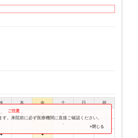
水
木
金
土
日
祝
●
●
●
●
ります。来院前に必ず医療機関に直接ご確認ください。
●
×閉じる
●
●