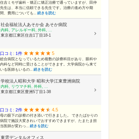
住吉ミモザ歯科・矯正に矯正治療で通っていますが、田仲
先生は、本当に信頼できる先生です。治療の進め方や期
間、費用についても...
続きを読む
社会福祉法人あそか会
あそか病院
内科, アレルギー科, 外科, ...
東京都江東区住吉1丁目18-1
5
口コミ: 1件
総合病院となっているため複数の診療科目があり、眼科や
内科など同時に受けることができます。大学病院から来て
いる医師もいるの...
続きを読む
学校法人昭和大学
昭和大学江東豊洲病院
内科, リウマチ科, 外科, ...
東京都江東区豊洲5丁目1-38
4.5
口コミ: 2件
母の眼下の診察の付き添いで行きました。 できたばかりの
病院で施設大変きれいでおすすめできますが、たまたま担
当医師が変わっ...
続きを読む
東雲デンタルオフィス