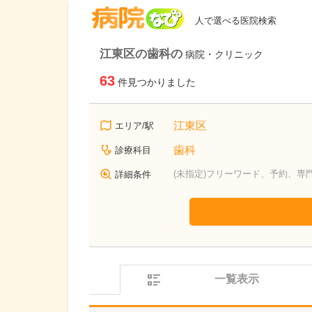
病院なび
人で選べる医院検索
江東区の歯科の
病院・クリニック
63
件見つかりました
江東区
エリア/駅
歯科
診療科目
(未指定)フリーワード、予約、専
詳細条件
一覧表示