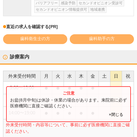
バリアフリー
感染予防
セカンドオピニオン受診可
セカンドオピニオン情報提供可
地域連携
直近の求人を確認する
[PR]
歯科衛生士の方
歯科助手の方
診療案内
外来受付時間
月
火
水
木
金
土
日
祝
●
●
●
●
●
9:00
〜
13:00
●
お盆(8月中旬)は休診・休業の場合があります。来院前に必ず
9:00
〜
16:00
医療機関に直接ご確認ください。
●
●
●
●
●
14:00
〜
19:00
×閉じる
外来受付時間・内容等について、事前に必ず医療機関に直接ご確
認ください。