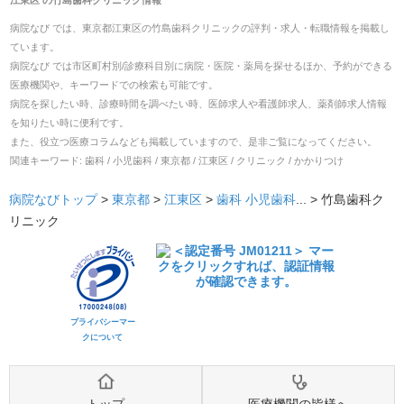
病院なび では、
東京都
江東区
の
竹島歯科クリニック
の
評判・求人・転職
情報を掲載し
ています。
病院なび では市区町村別/診療科目別に病院・医院・薬局を探せるほか、予約ができる
医療機関や、キーワードでの検索も可能です。
病院を探したい時、診療時間を調べたい時、医師求人や看護師求人、薬剤師求人情報
を知りたい時に便利です。
また、役立つ医療コラムなども掲載していますので、是非ご覧になってください。
関連キーワード:
歯科 / 小児歯科 / 東京都 / 江東区 / クリニック / かかりつけ
病院なびトップ
>
東京都
>
江東区
>
歯科
小児歯科
... >
竹島歯科ク
リニック
プライバシーマー
クについて