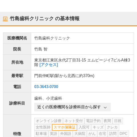
竹島歯科クリニック
の基本情報
医療機関名
竹島歯科クリニック
院長
竹島 智
東京都江東区永代2丁目31-15 エムピージイ7ビルA棟3
所在地
階
[アクセス]
最寄駅
門前仲町駅
(駅から
北西に約370m
)
電話
03-3643-0700
歯科
、
小児歯科
診療科目
近くの医療機関を診療科目から探す
オンライン診療
ネット受付
電話予約
夜間
日祝
女性医師
スマホ保険証
入院可
キッズ
クレカ
特徴
駐車場
英語
外国語
大病院
がん
在宅
訪問
DPC