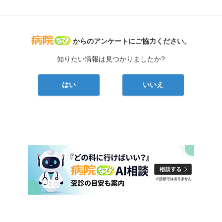
病院なび
からのアンケートにご協力ください。
知りたい情報は見つかりましたか?
はい
いいえ