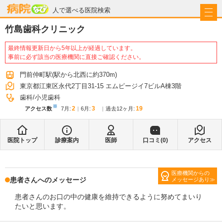
病院なび
人で選べる医院検索
竹島歯科クリニック
最終情報更新日から5年以上が経過しています。
事前に必ず該当の医療機関に直接ご確認ください。
門前仲町駅
(駅から
北西に約370m
)
東京都江東区永代2丁目31-15 エムピージイ7ビルA棟3階
歯科
小児歯科
※
2
3
19
アクセス数
7月
:
6月
:
過去12ヶ月:
医院トップ
診療案内
医師
口コミ(
0
)
アクセス
医療機関からの
患者さんへのメッセージ
メッセージあり
患者さんのお口の中の健康を維持できるように努めてまいり
たいと思います。