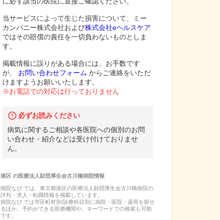
に必ず該当の医院に直接ご確認ください。
当サービスによって生じた損害について、ミー
カンパニー株式会社および
株式会社eヘルスケア
ではその賠償の責任を一切負わないものとしま
す。
掲載情報に誤りがある場合には、お手数です
が、
お問い合わせフォーム
からご連絡をいただ
けますようお願いいたします。
※お電話での対応は行っておりません
必ずお読みください
病気に関するご相談や各医院への個別のお問
い合わせ・紹介などは受け付けておりませ
ん。
港区
の
医療法人財団厚生会古川橋病院
情報
病院なび では、
東京都
港区
の
医療法人財団厚生会古川橋病院
の
評判・求人・転職
情報を掲載しています。
病院なび では市区町村別/診療科目別に病院・医院・薬局を探せ
るほか、予約ができる医療機関や、キーワードでの検索も可能
です。