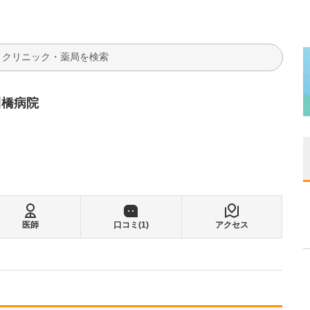
検索
川橋病院
る
医師
口コミ(
1
)
アクセス