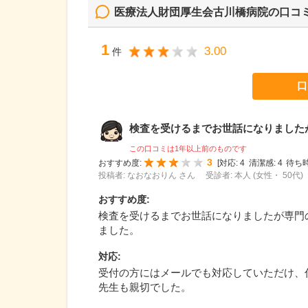
医療法人財団厚生会古川橋病院
の口コ
1
3.00
件
口
検査を受けるまでお世話になりましたが専
この口コミは1年以上前のものです
3
おすすめ度:
[
対応:
4
清潔感:
4
待ち時
投稿者: なおなおりん さん
受診者: 本人 (女性・ 50代)
おすすめ度
:
検査を受けるまでお世話になりましたが専門
ました。
対応
:
受付の方にはメールでも対応していただけ、
先生も親切でした。