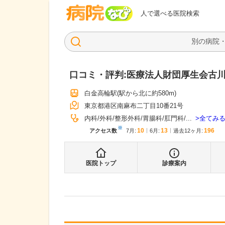
病院なび
人で選べる医院検索
口コミ・評判:
医療法人財団厚生会古
白金高輪駅
(駅から
北に約580m
)
東京都港区南麻布二丁目10番21号
全てみ
内科
外科
整形外科
胃腸科
肛門科
...
※
10
13
196
アクセス数
7月
:
6月
:
過去12ヶ月:
医院トップ
診療案内