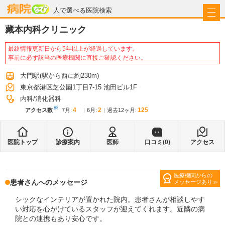
病院なび
人で選べる医院検索
藏本内科クリニック
最終情報更新日から5年以上が経過しています。
事前に必ず該当の医療機関に直接ご確認ください。
大門駅
(駅から
西に約230m
)
東京都港区芝公園1丁目7-15 池田ビル1F
内科
消化器科
※
4
2
125
アクセス数
7月
:
6月
:
過去12ヶ月:
医院トップ
診療案内
医師
口コミ(
0
)
アクセス
医療機関からの
患者さんへのメッセージ
メッセージあり
シックなインテリアが置かれた院内。患者さんが相談しやす
い対応を心がけているスタッフが迎えてくれます。近隣の病
院との連携もあり安心です。