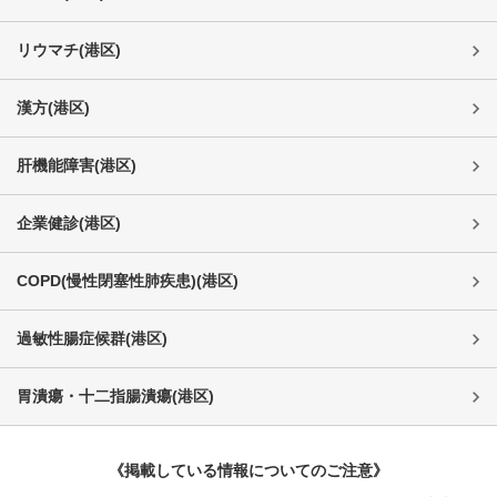
リウマチ
(
港区
)
漢方
(
港区
)
肝機能障害
(
港区
)
企業健診
(
港区
)
COPD(慢性閉塞性肺疾患)
(
港区
)
過敏性腸症候群
(
港区
)
胃潰瘍・十二指腸潰瘍
(
港区
)
《掲載している情報についてのご注意》