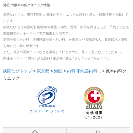
港区
の
藏本内科クリニック
情報
病院なび では、
東京都
港区
の
藏本内科クリニック
の
評判・求人・転職
情報を掲載して
います。
病院なび では市区町村別/診療科目別に病院・医院・薬局を探せるほか、予約ができる
医療機関や、キーワードでの検索も可能です。
病院を探したい時、診療時間を調べたい時、医師求人や看護師求人、薬剤師求人情報
を知りたい時に便利です。
また、役立つ医療コラムなども掲載していますので、是非ご覧になってください。
関連キーワード:
内科 / 消化器科 / 東京都 / 港区 / クリニック / かかりつけ
病院なびトップ
>
東京都
>
港区
>
内科
消化器内科
... >
藏本内科ク
リニック
プライバシーマークについて