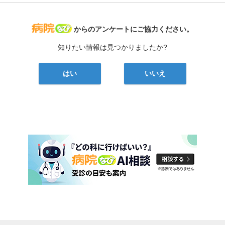
病院なび
からのアンケートにご協力ください。
知りたい情報は見つかりましたか?
はい
いいえ