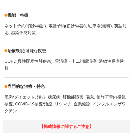
機能・特徴
ネット予約(初診/再診)
電話予約(初診/再診)
駐車場(無料)
英語対
応
感染予防対策
治療/対応可能な疾患
COPD(慢性閉塞性肺疾患)
胃潰瘍・十二指腸潰瘍
過敏性腸症候
群
専門的な治療・特色
肥満/ダイエット
漢方
糖尿病
肝機能障害
喘息
鎮静下胃内視鏡
検査
COVID-19検査/治療
リウマチ
企業健診
インフルエンザワ
クチン
【掲載情報に関するご注意】