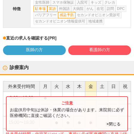
女性医師
スマホ保険証
入院可
キッズ
クレカ
特徴
駐車場
英語
外国語
大病院
がん
在宅
訪問
DPC
バリアフリー
感染予防
セカンドオピニオン受診可
セカンドオピニオン情報提供可
地域連携
直近の求人を確認する
[PR]
医師の方
看護師の方
診療案内
外来受付時間
月
火
水
木
金
土
日
祝
●
9:00
〜
12:00
●
●
●
●
お盆(8月中旬)は休診・休業の場合があります。来院前に必ず
9:00
〜
13:00
医療機関に直接ご確認ください。
●
●
●
●
15:00
〜
18:30
×閉じる