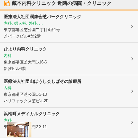
藏本内科クリニック
近隣の病院・クリニック
医療法人社団潤康会芝パーククリニック
内科, 婦人科, 外科, ...
東京都港区
芝公園二丁目4番1号
芝パークビルA館2階
ひより内科クリニック
内科
東京都港区
芝大門1-16-6
新雅ビル4階
医療法人社団山ぼうし会
しばぞの診療所
内科
東京都港区
芝公園1-3-10
ハリファックス芝ビル2F
浜松町メディカルクリニック
内科
東京都港区
芝大門2-3-11