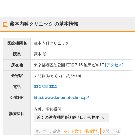
藏本内科クリニック
の基本情報
医療機関名
藏本内科クリニック
院長
藏本 暁
所在地
東京都港区芝公園1丁目7-15 池田ビル1F
[アクセス]
最寄駅
大門駅
(駅から
西に約230m
)
電話
03-5733-3355
公式HP
http://www.kuramotoclinic.jp/
内科
、
消化器科
診療科目
近くの医療機関を診療科目から探す
オンライン診療
ネット受付
電話予約
夜間
日祝