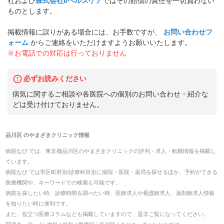
社および
株式会社eヘルスケア
ではその賠償の責任を一切負わない
ものとします。
掲載情報に誤りがある場合には、お手数ですが、
お問い合わせフ
ォーム
からご連絡をいただけますようお願いいたします。
※お電話での対応は行っておりません
必ずお読みください
病気に関するご相談や各医院への個別のお問い合わせ・紹介な
どは受け付けておりません。
品川区
の
やまざきクリニック
情報
病院なび では、
東京都
品川区
の
やまざきクリニック
の
評判・求人・転職
情報を掲載し
ています。
病院なび では市区町村別/診療科目別に病院・医院・薬局を探せるほか、予約ができる
医療機関や、キーワードでの検索も可能です。
病院を探したい時、診療時間を調べたい時、医師求人や看護師求人、薬剤師求人情報
を知りたい時に便利です。
また、役立つ医療コラムなども掲載していますので、是非ご覧になってください。