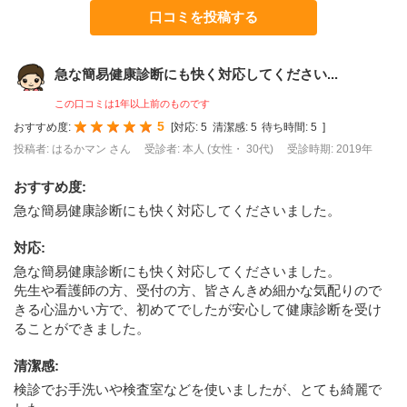
口コミを投稿する
急な簡易健康診断にも快く対応してください...
この口コミは1年以上前のものです
5
おすすめ度:
[
対応:
5
清潔感:
5
待ち時間:
5
]
投稿者: はるかマン さん
受診者: 本人 (女性・ 30代)
受診時期: 2019年
おすすめ度
:
急な簡易健康診断にも快く対応してくださいました。
対応
:
急な簡易健康診断にも快く対応してくださいました。
先生や看護師の方、受付の方、皆さんきめ細かな気配りので
きる心温かい方で、初めてでしたが安心して健康診断を受け
ることができました。
清潔感
:
検診でお手洗いや検査室などを使いましたが、とても綺麗で