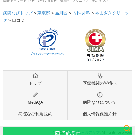
関連キーワード:
内科 / 外科 / 胃腸科 / 品川区 / クリニック / かかりつけ
病院なびトップ
>
東京都
>
品川区
>
内科
外科
>
やまざきクリニッ
ク
>
口コミ
プライバシーマークについて
トップ
医療機関の皆様へ
MediQA
病院なびについて
病院なび利用規約
個人情報保護方針
©2025
株式会社eヘルスケア
, All rights reserved.
予約/受付
検索