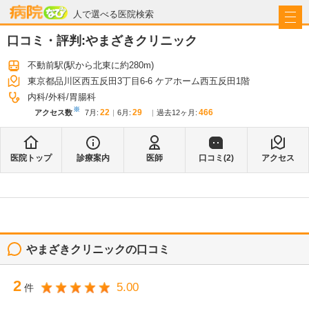
病院なび
人で選べる医院検索
口コミ・評判:
やまざきクリニック
不動前駅
(駅から
北東に約280m
)
東京都品川区西五反田3丁目6-6 ケアホーム西五反田1階
内科
外科
胃腸科
※
22
29
466
アクセス数
7月
:
6月
:
過去12ヶ月:
医院トップ
診療案内
医師
口コミ(
2
)
アクセス
やまざきクリニック
の口コミ
2
5.00
件