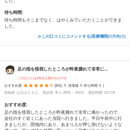
した。
待ち時間
:
待ち時間もそこまでなく、はやくみていただくことができま
した。
≫この口コミにコメントする(医療機関の方向け)
足の指を怪我したところが昨夜腫れて非常に...
この口コミは1年以上前のものです
5
おすすめ度:
[
対応:
5
清潔感:
5
待ち時間:
5
]
投稿者: はるはろ さん
受診者: 本人 (男性・ 40代)
受診時期: 2017年
おすすめ度
:
足の指を怪我したところが昨夜腫れて非常に痛かったので、
会社のすぐ近くにあった当院へ行きました。平日午前中に行
きましたが、団地内にあり、あまり人が押し掛けないような