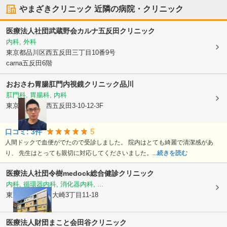
やまざきクリニック
近隣の病院・クリニック
医療法人社団武蔵野会カルナ五反田クリニック
内科, 外科
東京都品川区
西五反田三丁目10番9号
carna五反田6階
おおさわ胃腸肛門内視鏡クリニック品川
肛門科, 胃腸科, 内科
東京都品川区
西五反田3-10-12-3F
5
口コミ:
3
件
人間ドックで血便がでたので受診しました。 院内はとても綺麗で清潔感があ
り、 先生はとっても親切に対応してくださいました。...
続きを読む
医療法人社団令樹
medock総合健診クリニック
内科, 循環器内科, 消化器内科, ...
東京都品川区
上大崎3丁目11-18
医療法人財団まこと会
田谷クリニック