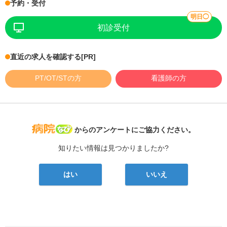
予約・受付
明日◯
初診受付
直近の求人を確認する
[PR]
PT/OT/STの方
看護師の方
病院なび
からのアンケートにご協力ください。
知りたい情報は見つかりましたか?
はい
いいえ