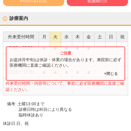
PT/OT/STの方
看護師の方
診療案内
外来受付時間
月
火
水
木
金
土
日
祝
●
●
●
●
●
9:00
〜
12:00
●
お盆(8月中旬)は休診・休業の場合があります。来院前に必ず
9:00
〜
13:00
医療機関に直接ご確認ください。
●
●
●
●
●
13:00
〜
17:00
×閉じる
外来受付時間・内容等について、事前に必ず医療機関に直接ご確
認ください。
備考:
土曜13:00まで
診療日時は科目により異なる
臨時休診あり
休診日:
日、祝