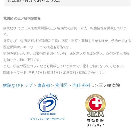
荒川区
の
三ノ輪病院
情報
病院なび では、
東京都
荒川区
の
三ノ輪病院
の
評判・求人・転職
情報を掲載していま
す。
病院なび では市区町村別/診療科目別に病院・医院・薬局を探せるほか、予約ができる
医療機関や、キーワードでの検索も可能です。
病院を探したい時、診療時間を調べたい時、医師求人や看護師求人、薬剤師求人情報
を知りたい時に便利です。
また、役立つ医療コラムなども掲載していますので、是非ご覧になってください。
関連キーワード:
内科 / 外科 / 整形外科 / 泌尿器科 / 病院 / かかりつけ
病院なびトップ
>
東京都
>
荒川区
>
内科
外科
... >
三ノ輪病院
プライバシーマークについて