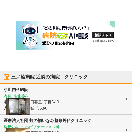
三ノ輪病院
近隣の病院・クリニック
小山内科医院
内科, 消化器科
東京都荒川区
東日暮里1丁目5-10
大関横丁鈴木酒販ビル3A
医療法人社団 虹の橋
いなみ整形外科クリニック
整形外科, リハビリテーション科