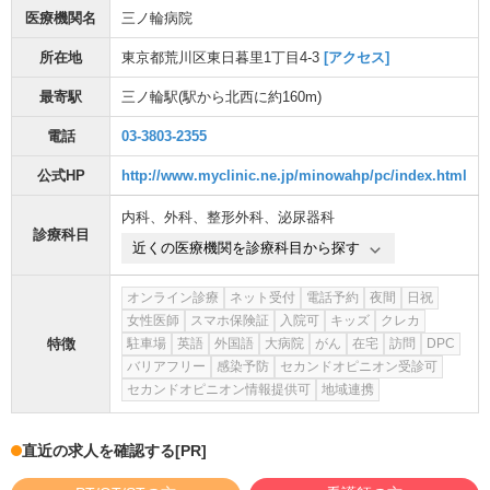
医療機関名
三ノ輪病院
所在地
東京都荒川区東日暮里1丁目4-3
[アクセス]
最寄駅
三ノ輪駅
(駅から
北西に約160m
)
電話
03-3803-2355
公式HP
http://www.myclinic.ne.jp/minowahp/pc/index.html
内科
、
外科
、
整形外科
、
泌尿器科
診療科目
近くの医療機関を診療科目から探す
オンライン診療
ネット受付
電話予約
夜間
日祝
女性医師
スマホ保険証
入院可
キッズ
クレカ
特徴
駐車場
英語
外国語
大病院
がん
在宅
訪問
DPC
バリアフリー
感染予防
セカンドオピニオン受診可
セカンドオピニオン情報提供可
地域連携
直近の求人を確認する
[PR]