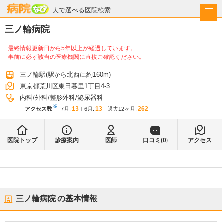
病院なび
人で選べる医院検索
三ノ輪病院
最終情報更新日から5年以上が経過しています。
事前に必ず該当の医療機関に直接ご確認ください。
三ノ輪駅
(駅から
北西に約160m
)
東京都荒川区東日暮里1丁目4-3
内科
外科
整形外科
泌尿器科
※
13
13
262
アクセス数
7月
:
6月
:
過去12ヶ月:
医院トップ
診療案内
医師
口コミ(
0
)
アクセス
三ノ輪病院
の基本情報