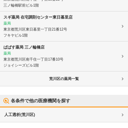
三ノ輪橋駅前ビル1階
スギ薬局 在宅調剤センター東日暮里店
薬局
東京都荒川区
東日暮里一丁目21番12号
フキヤビル1階
ぱぱす薬局 三ノ輪橋店
薬局
東京都荒川区
南千住一丁目17番10号
ジョイシーズビル1階
荒川区
の薬局一覧
各条件で他の医療機関を探す
人工透析
(
荒川区
)