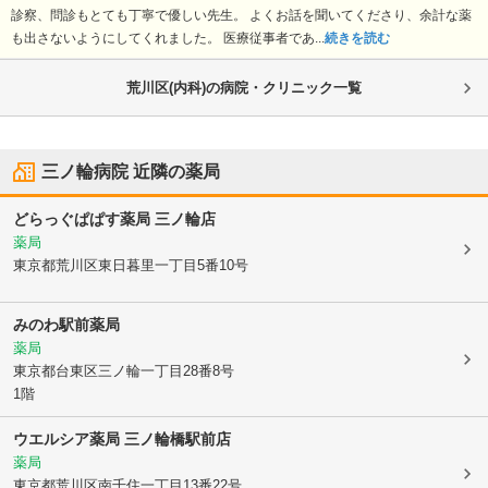
診察、問診もとても丁寧で優しい先生。 よくお話を聞いてくださり、余計な薬
も出さないようにしてくれました。 医療従事者であ...
続きを読む
荒川区(内科)の病院・クリニック一覧
三ノ輪病院
近隣の薬局
どらっぐぱぱす薬局 三ノ輪店
薬局
東京都荒川区
東日暮里一丁目5番10号
みのわ駅前薬局
薬局
東京都台東区
三ノ輪一丁目28番8号
1階
ウエルシア薬局 三ノ輪橋駅前店
薬局
東京都荒川区
南千住一丁目13番22号