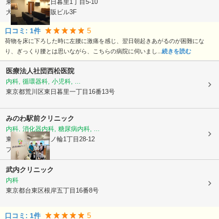
東京都荒川区
東日暮里1丁目5-10
大関横丁鈴木酒販ビル3F
5
口コミ:
1
件
荷物を床に下ろした時に左腰に激痛を感じ、翌日朝起きあがるのが困難にな
り、ぎっくり腰とは思いながら、こちらの病院に伺いまし...
続きを読む
医療法人社団西松医院
内科, 循環器科, 小児科, ...
東京都荒川区
東日暮里一丁目16番13号
みのわ駅前クリニック
内科, 消化器内科, 糖尿病内科, ...
東京都台東区
三ノ輪1丁目28-12
プラザM 3階
武内クリニック
内科
東京都台東区
根岸五丁目16番8号
5
口コミ:
1
件