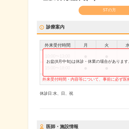
STの方
診療案内
外来受付時間
月
火
●
●
10:00
〜
13:00
お盆(8月中旬)は休診・休業の場合がありま
●
●
15:00
〜
18:00
外来受付時間・内容等について、事前に必ず医
休診日:
水、日、祝
医師・施設情報