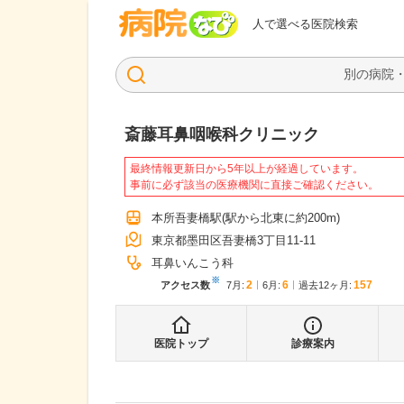
病院なび
人で選べる医院検索
斎藤耳鼻咽喉科クリニック
最終情報更新日から5年以上が経過しています。
事前に必ず該当の医療機関に直接ご確認ください。
本所吾妻橋駅
(駅から
北東に約200m
)
東京都墨田区吾妻橋3丁目11-11
耳鼻いんこう科
※
2
6
157
アクセス数
7月
:
6月
:
過去12ヶ月:
医院トップ
診療案内