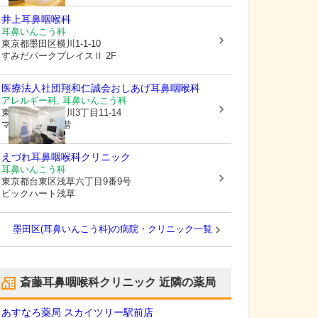
井上耳鼻咽喉科
耳鼻いんこう科
東京都墨田区
横川1-1-10
すみだパークプレイスⅡ 2F
医療法人社団翔和仁誠会
おしあげ耳鼻咽喉科
アレルギー科, 耳鼻いんこう科
東京都墨田区
横川3丁目11-14
マツマルビル2階
えづれ耳鼻咽喉科クリニック
耳鼻いんこう科
東京都台東区
浅草六丁目9番9号
ビックハート浅草
墨田区(耳鼻いんこう科)の病院・クリニック一覧
斎藤耳鼻咽喉科クリニック
近隣の薬局
あすなろ薬局 スカイツリー駅前店