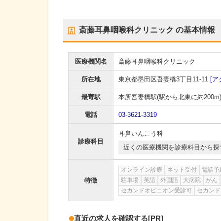
斎藤耳鼻咽喉科クリニック
の基本情報
医療機関名
斎藤耳鼻咽喉科クリニック
所在地
東京都墨田区吾妻橋3丁目11-11
[ア
最寄駅
本所吾妻橋駅
(駅から
北東に約200m
電話
03-3621-3319
耳鼻いんこう科
診療科目
近くの医療機関を診療科目から探
オンライン診療
ネット受付
電話予
特徴
駐車場
英語
外国語
大病院
がん
セカンドオピニオン受診可
セカンド
直近の求人を確認する
[PR]