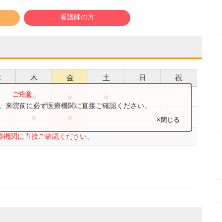
看護師の方
水
木
金
土
日
祝
●
●
●
す。来院前に必ず医療機関に直接ご確認ください。
●
●
×閉じる
療機関に直接ご確認ください。