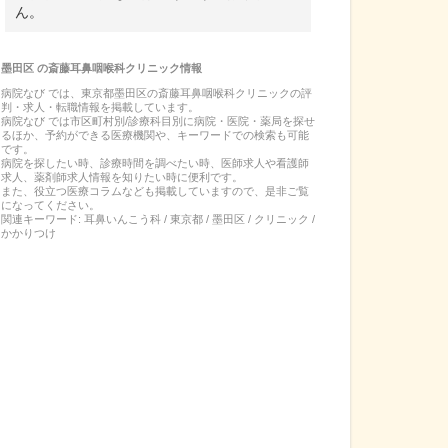
ん。
墨田区
の
斎藤耳鼻咽喉科クリニック
情報
病院なび では、
東京都
墨田区
の
斎藤耳鼻咽喉科クリニック
の
評
判・求人・転職
情報を掲載しています。
病院なび では市区町村別/診療科目別に病院・医院・薬局を探せ
るほか、予約ができる医療機関や、キーワードでの検索も可能
です。
病院を探したい時、診療時間を調べたい時、医師求人や看護師
求人、薬剤師求人情報を知りたい時に便利です。
また、役立つ医療コラムなども掲載していますので、是非ご覧
になってください。
関連キーワード:
耳鼻いんこう科 / 東京都 / 墨田区 / クリニック /
かかりつけ