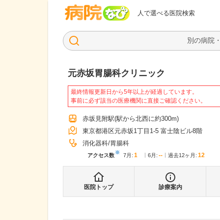
病院なび
人で選べる医院検索
元赤坂胃腸科クリニック
最終情報更新日から5年以上が経過しています。
事前に必ず該当の医療機関に直接ご確認ください。
赤坂見附駅
(駅から
北西に約300m
)
東京都港区元赤坂1丁目1-5 富士陰ビル8階
消化器科
胃腸科
※
1
--
12
アクセス数
7月
:
6月
:
過去12ヶ月:
医院トップ
診療案内