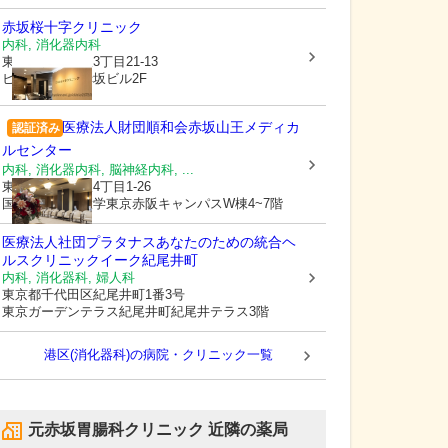
赤坂桜十字クリニック
内科, 消化器内科
東京都港区
赤坂3丁目21-13
ヒューリック赤坂ビル2F
医療法人財団順和会
赤坂山王メディカ
認証済み
ルセンター
内科, 消化器内科, 脳神経内科, ...
東京都港区
赤坂4丁目1-26
国際医療福祉大学東京赤阪キャンパスW棟4~7階
医療法人社団プラタナスあなたのための統合ヘ
ルスクリニックイーク紀尾井町
内科, 消化器科, 婦人科
東京都千代田区
紀尾井町1番3号
東京ガーデンテラス紀尾井町紀尾井テラス3階
港区(消化器科)の病院・クリニック一覧
元赤坂胃腸科クリニック
近隣の薬局