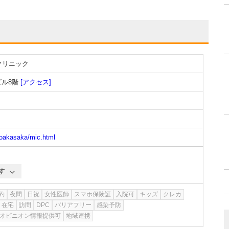
クリニック
ビル8階
[アクセス]
toakasaka/mic.html
す
約
夜間
日祝
女性医師
スマホ保険証
入院可
キッズ
クレカ
在宅
訪問
DPC
バリアフリー
感染予防
オピニオン情報提供可
地域連携