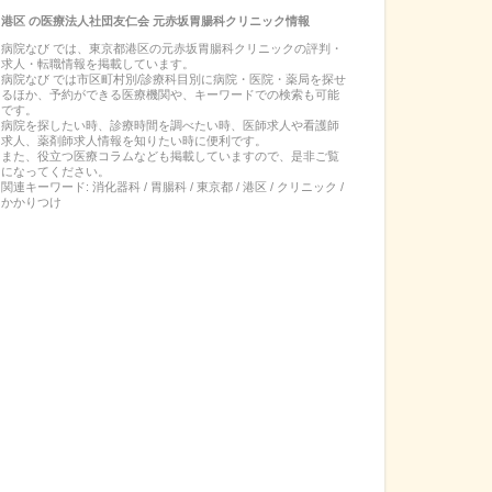
港区
の
医療法人社団友仁会 元赤坂胃腸科クリニック
情報
病院なび では、
東京都
港区
の
元赤坂胃腸科クリニック
の
評判・
求人・転職
情報を掲載しています。
病院なび では市区町村別/診療科目別に病院・医院・薬局を探せ
るほか、予約ができる医療機関や、キーワードでの検索も可能
です。
病院を探したい時、診療時間を調べたい時、医師求人や看護師
求人、薬剤師求人情報を知りたい時に便利です。
また、役立つ医療コラムなども掲載していますので、是非ご覧
になってください。
関連キーワード:
消化器科 / 胃腸科 / 東京都 / 港区 / クリニック /
かかりつけ