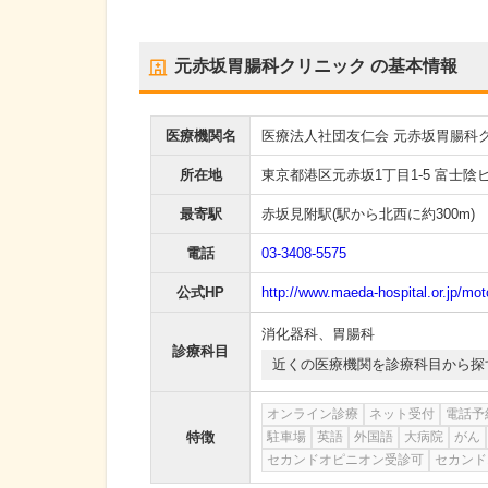
元赤坂胃腸科クリニック
の基本情報
医療機関名
医療法人社団友仁会 元赤坂胃腸科
所在地
東京都港区元赤坂1丁目1-5 富士陰
最寄駅
赤坂見附駅
(駅から
北西に約300m
)
電話
03-3408-5575
公式HP
http://www.maeda-hospital.or.jp/mo
消化器科
、
胃腸科
診療科目
近くの医療機関を診療科目から探
オンライン診療
ネット受付
電話予
特徴
駐車場
英語
外国語
大病院
がん
セカンドオピニオン受診可
セカンド