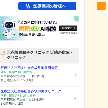
医療機関の皆様へ
元赤坂胃腸科クリニック
近隣の病院・
クリニック
医療法人社団友仁会赤坂見附前田病院
外科, 整形外科, 肛門科, ...
東京都港区
元赤坂一丁目1番5号
富士陰ビルデイング1階
医療法人社団泰山会赤坂中央クリニック
内科, 整形外科, 消化器科, ...
東京都港区
赤坂三丁目21番16号
SKI赤坂ビル2階