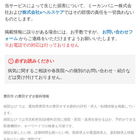
当サービスによって生じた損害について、ミーカンパニー株式会
社および
株式会社eヘルスケア
ではその賠償の責任を一切負わない
ものとします。
掲載情報に誤りがある場合には、お手数ですが、
お問い合わせフ
ォーム
からご連絡をいただけますようお願いいたします。
※お電話での対応は行っておりません
必ずお読みください
病気に関するご相談や各医院への個別のお問い合わせ・紹介な
どは受け付けておりません。
豊田市
の
豊田すずき眼科
情報
病院なび では、
愛知県
豊田市
の
豊田すずき眼科
の
評判・求人・転職
情報を掲載してい
ます。
病院なび では市区町村別/診療科目別に病院・医院・薬局を探せるほか、予約ができる
医療機関や、キーワードでの検索も可能です。
病院を探したい時、診療時間を調べたい時、医師求人や看護師求人、薬剤師求人情報
を知りたい時に便利です。