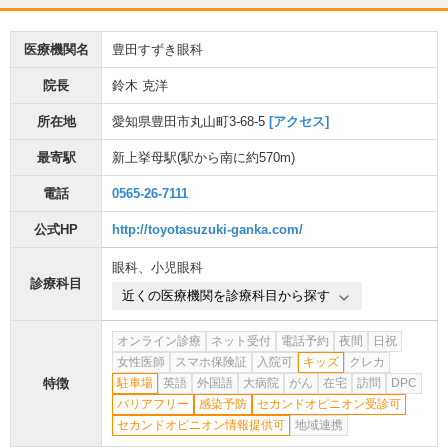
医療機関名
豊田すずき眼科
院長
鈴木 克洋
所在地
愛知県豊田市丸山町3-68-5
[アクセス]
最寄駅
新上挙母駅
(駅から
南に約570m
)
電話
0565-26-7111
公式HP
http://toyotasuzuki-ganka.com/
眼科
、
小児眼科
診療科目
近くの医療機関を診療科目から探す
オンライン診療
ネット受付
電話予約
夜間
日祝
女性医師
スマホ保険証
入院可
キッズ
クレカ
特徴
駐車場
英語
外国語
大病院
がん
在宅
訪問
DPC
バリアフリー
感染予防
セカンドオピニオン受診可
セカンドオピニオン情報提供可
地域連携