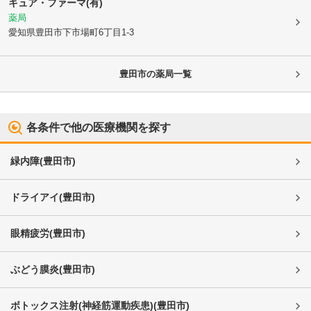
キュア・ファーマ(有)
薬局
愛知県豊田市
下市場町6丁目1-3
豊田市
の薬局一覧
各条件で他の医療機関を探す
緑内障
(
豊田市
)
ドライアイ
(
豊田市
)
眼精疲労
(
豊田市
)
ぶどう膜炎
(
豊田市
)
ボトックス注射(神経筋運動疾患)
(
豊田市
)