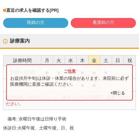
直近の求人を確認する
[PR]
医師の方
看護師の方
診療案内
診療時間
月
火
水
木
金
土
日
祝
●
●
●
●
●
●
9:00
〜
12:00
お盆(8月中旬)は休診・休業の場合があります。来院前に必ず
●
●
●
医療機関に直接ご確認ください。
15:30
〜
18:00
×閉じる
診療時間・内容等について、事前に必ず医療機関に直接ご確認く
ださい。
備考:
水曜日午後は日帰り手術
休診日:
火曜午後、土曜午後、日、祝