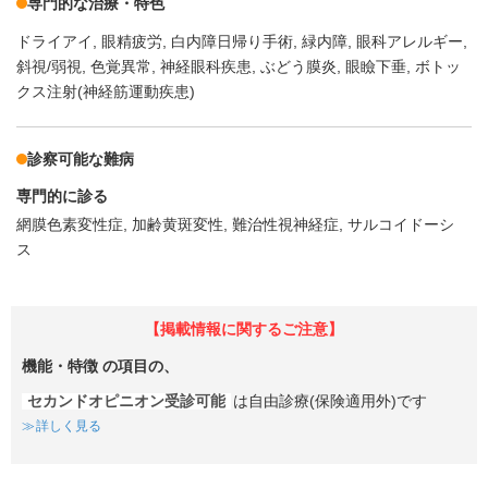
専門的な治療・特色
ドライアイ
眼精疲労
白内障日帰り手術
緑内障
眼科アレルギー
斜視/弱視
色覚異常
神経眼科疾患
ぶどう膜炎
眼瞼下垂
ボトッ
クス注射(神経筋運動疾患)
診察可能な難病
専門的に診る
網膜色素変性症
加齢黄斑変性
難治性視神経症
サルコイドーシ
ス
【掲載情報に関するご注意】
機能・特徴
の項目の、
セカンドオピニオン受診可能
は自由診療(保険適用外)です
詳しく見る