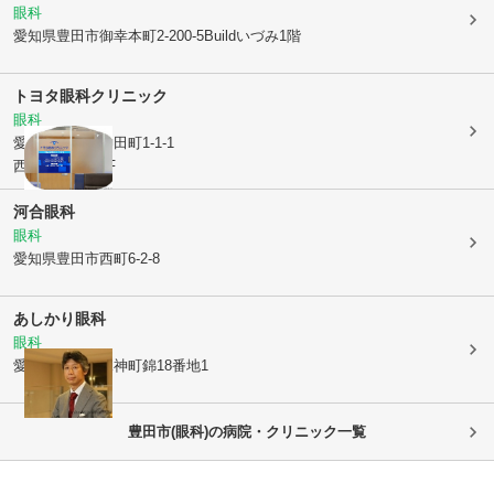
眼科
愛知県豊田市
御幸本町2-200-5Buildいづみ1階
トヨタ眼科クリニック
眼科
愛知県豊田市
神田町1-1-1
西山地産ビル3F
河合眼科
眼科
愛知県豊田市
西町6-2-8
あしかり眼科
眼科
愛知県豊田市
竜神町錦18番地1
豊田市(眼科)の病院・クリニック一覧