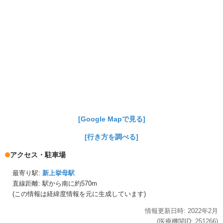
[Google Mapで見る]
[行き方を調べる]
アクセス・駐車場
最寄り駅:
新上挙母駅
直線距離: 駅から
南に約570m
(この情報は経緯度情報を元に生成しています)
情報更新日時:
2022年
2月
(医療機関ID:
251266
)