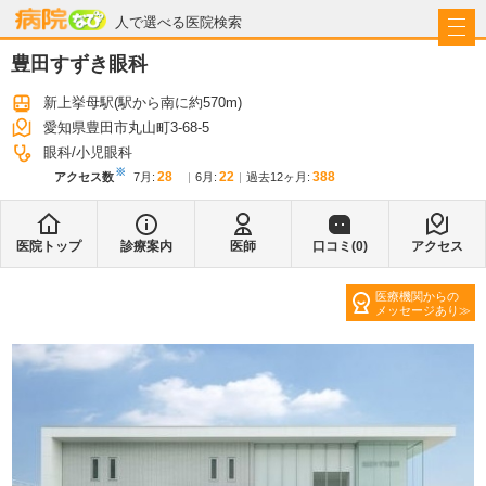
病院なび
人で選べる医院検索
豊田すずき眼科
新上挙母駅
(駅から
南に約570m
)
愛知県豊田市丸山町3-68-5
眼科
小児眼科
※
28
22
388
アクセス数
7月
:
6月
:
過去12ヶ月:
医院トップ
診療案内
医師
口コミ(
0
)
アクセス
医療機関からの
メッセージあり