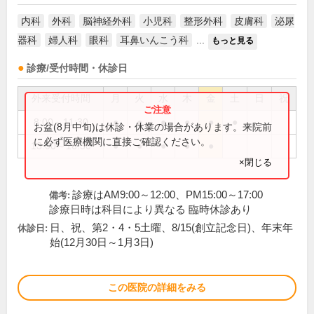
内科
外科
脳神経外科
小児科
整形外科
皮膚科
泌尿
器科
婦人科
眼科
耳鼻いんこう科
...
もっと見る
診療/受付時間・休診日
外来受付時間
月
火
水
木
金
土
日
祝
8:00～11:30
●
●
●
●
●
●
お盆(8月中旬)は休診・休業の場合があります。来院前
に必ず医療機関に直接ご確認ください。
13:00～16:30
●
●
●
●
●
×閉じる
診療はAM9:00～12:00、PM15:00～17:00
備考:
診療日時は科目により異なる 臨時休診あり
日、祝、第2・4・5土曜、8/15(創立記念日)、年末年
休診日:
始(12月30日～1月3日)
この医院の詳細をみる