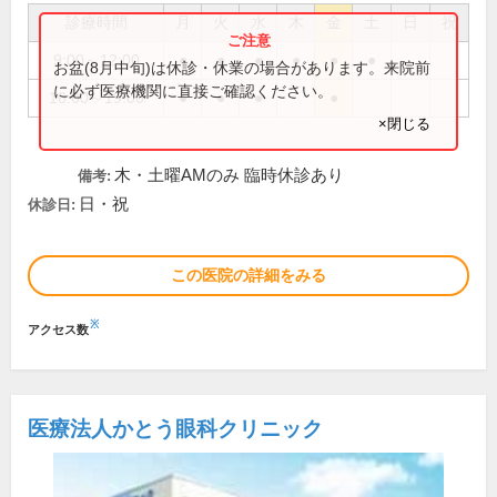
診療時間
月
火
水
木
金
土
日
祝
9:00～12:00
●
●
●
●
●
●
お盆(8月中旬)は休診・休業の場合があります。来院前
に必ず医療機関に直接ご確認ください。
16:00～19:00
●
●
●
●
×閉じる
木・土曜AMのみ 臨時休診あり
備考:
日・祝
休診日:
この医院の詳細をみる
※
アクセス数
医療法人かとう眼科クリニック