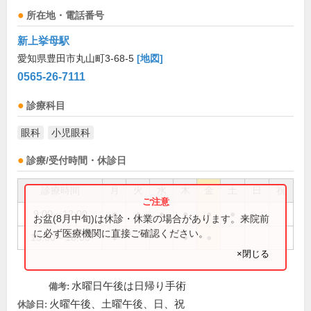
所在地・電話番号
新上挙母駅
愛知県豊田市丸山町3-68-5
[地図]
0565-26-7111
診療科目
眼科
小児眼科
診療/受付時間・休診日
診療時間
月
火
水
木
金
土
日
祝
9:00～12:00
●
●
●
●
●
●
お盆(8月中旬)は休診・休業の場合があります。来院前
に必ず医療機関に直接ご確認ください。
15:30～18:00
●
●
●
×閉じる
水曜日午後は日帰り手術
備考:
火曜午後、土曜午後、日、祝
休診日: