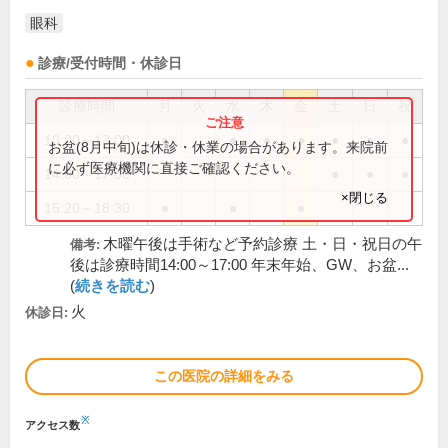
眼科
診療/受付時間・休診日
診療時間
月
火
水
木
金
土
日
祝
10:00～13:00
●
●
●
●
●
●
●
お盆(8月中旬)は休診・休業の場合があります。来院前
に必ず医療機関に直接ご確認ください。
14:00～17:00
●
●
●
×閉じる
15:20～18:30
●
●
●
木曜午後は手術など予約診療 土・日・祝日の午
備考:
後は診療時間14:00～17:00 年末年始、GW、お盆...
(
続きを読む
)
火
休診日:
この医院の詳細をみる
※
アクセス数