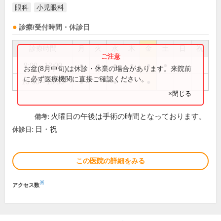
眼科
小児眼科
診療/受付時間・休診日
診療時間
月
火
水
木
金
土
日
祝
9:00～12:00
●
●
●
●
●
●
お盆(8月中旬)は休診・休業の場合があります。来院前
に必ず医療機関に直接ご確認ください。
15:30～18:30
●
●
●
×閉じる
火曜日の午後は手術の時間となっております。
備考:
日・祝
休診日:
この医院の詳細をみる
※
アクセス数