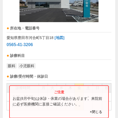
所在地・電話番号
愛知県豊田市河合町5丁目18
[地図]
0565-41-3206
診療科目
眼科
小児眼科
診療/受付時間・休診日
診療時間
月
火
水
木
金
土
日
祝
9:00～12:00
●
●
●
●
●
●
お盆(8月中旬)は休診・休業の場合があります。来院前
に必ず医療機関に直接ご確認ください。
15:30～18:30
●
●
●
×閉じる