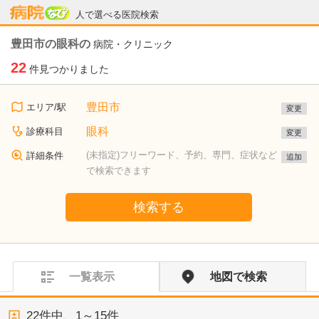
病院なび
人で選べる医院検索
豊田市の眼科の
病院・クリニック
22
件見つかりました
豊田市
エリア/駅
変更
眼科
診療科目
変更
(未指定)フリーワード、予約、専門、症状など
詳細条件
追加
で検索できます
検索する
一覧表示
地図で検索
22
件中、
1～15件