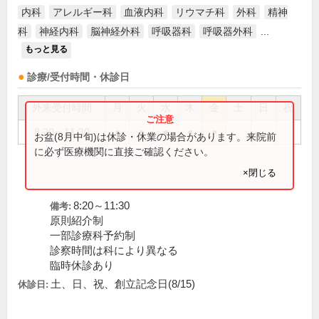
内科
アレルギー科
血液内科
リウマチ科
外科
精神
科
神経内科
脳神経外科
呼吸器科
呼吸器外科
...
もっと見る
診療/受付時間・休診日
外来受付時間
月
火
水
木
金
土
日
祝
8:20～11:30
●
●
●
●
●
お盆(8月中旬)は休診・休業の場合があります。来院前
に必ず医療機関に直接ご確認ください。
×閉じる
8:20～11:30
備考:
原則紹介制
一部診療科予約制
診察時間は科により異なる
臨時休診あり
土、日、祝、創立記念日(8/15)
休診日: