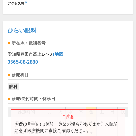
※
アクセス数
ひらい眼科
所在地・電話番号
愛知県豊田市高上1-4-3
[地図]
0565-88-2880
診療科目
眼科
診療/受付時間・休診日
診療時間
月
火
水
木
金
土
日
祝
9:00～12:00
●
●
●
●
●
●
お盆(8月中旬)は休診・休業の場合があります。来院前
に必ず医療機関に直接ご確認ください。
16:00～18:30
●
●
●
●