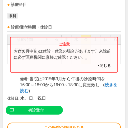
診療科目
眼科
診療/受付時間・休診日
診療時間
月
火
水
木
金
土
日
祝
9:30～12:30
●
●
●
●
●
お盆(8月中旬)は休診・休業の場合があります。来院前
に必ず医療機関に直接ご確認ください。
16:00～18:30
●
●
●
●
×閉じる
当院は2019年3月から午後の診療時間を
備考:
16:00～18:00から16:00～18:30に変更致し...(
続きを
読む
)
水、日、祝日
休診日:
初診受付
この医院の詳細をみる