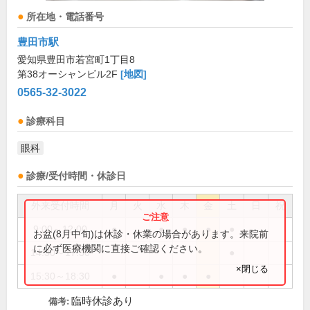
所在地・電話番号
豊田市駅
愛知県豊田市若宮町1丁目8
第38オーシャンビル2F
[地図]
0565-32-3022
診療科目
眼科
診療/受付時間・休診日
外来受付時間
月
火
水
木
金
土
日
祝
9:00～12:00
●
●
●
●
●
お盆(8月中旬)は休診・休業の場合があります。来院前
に必ず医療機関に直接ご確認ください。
14:30～17:30
●
×閉じる
15:30～18:30
●
●
●
●
臨時休診あり
備考: