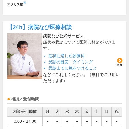
※
アクセス数
【24h】
病院なび医療相談
病院なび公式サービス
症状や受診について医師に相談ができま
す。
症状に適した診療科
受診の目安・タイミング
受診までに気をつけること
などにご利用ください。（無料でご利用い
ただけます）
相談／受付時間
相談受付時間
月
火
水
木
金
土
日
祝
0:00～24:00
●
●
●
●
●
●
●
●