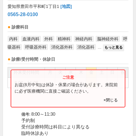
愛知県豊田市平和町1丁目1
[地図]
0565-28-0100
診療科目
内科
血液内科
外科
精神科
神経内科
脳神経外科
呼
吸器科
呼吸器外科
消化器外科
消化器科
...
もっと見る
診療/受付時間・休診日
外来受付時間
月
火
水
木
金
土
日
祝
8:00～11:30
●
●
●
●
●
お盆(8月中旬)は休診・休業の場合があります。来院前
に必ず医療機関に直接ご確認ください。
×閉じる
8:00～11:30
備考:
予約制
受付診療時間は科目により異なる
臨時休診あり