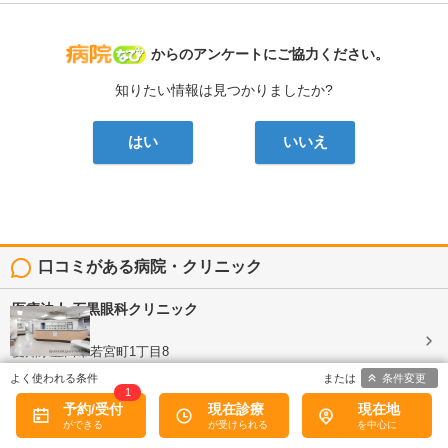
病院なび
からのアンケートにご協力ください。
知りたい情報は見つかりましたか?
はい
いいえ
口コミがある病院・クリニック
医療法人
石黒眼科クリニック
眼科
愛知県豊田市若宮町1丁目8
第38オーシャンビル2F
条件変更
1
予約/受付
現在診療
現在地
5
口コミ: 2件
四年ぶりに来院したが、やっぱりスタッフ含め先生も丁寧で優しい。ほかの病