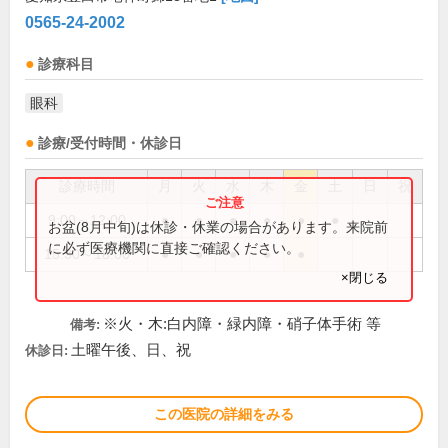
0565-24-2002
診療科目
眼科
診療/受付時間・休診日
診療時間
月
火
水
木
金
土
日
祝
9:00～12:00
●
●
●
●
●
●
お盆(8月中旬)は休診・休業の場合があります。来院前
に必ず医療機関に直接ご確認ください。
15:30～18:00
●
●
●
●
●
×閉じる
※火・木:白内障・緑内障・硝子体手術 等
備考:
土曜午後、日、祝
休診日:
この医院の詳細をみる