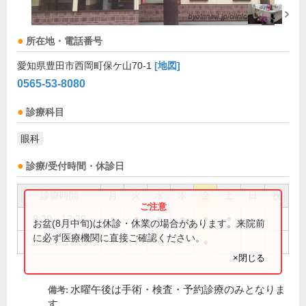
所在地・電話番号
愛知県豊田市西岡町保ケ山70-1
[地図]
0565-53-8080
診療科目
眼科
診療/受付時間・休診日
診療時間
月
火
水
木
金
土
日
祝
9:30～12:30
●
●
●
●
●
●
お盆(8月中旬)は休診・休業の場合があります。来院前
に必ず医療機関に直接ご確認ください。
15:30～18:30
●
●
●
●
×閉じる
水曜午後は手術・検査・予約診療のみとなりま
備考:
す