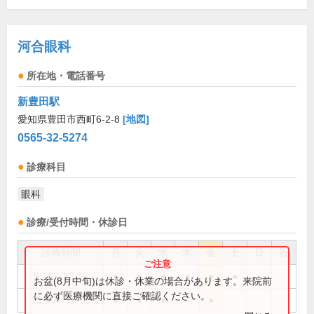
河合眼科
所在地・電話番号
新豊田駅
愛知県豊田市西町6-2-8
[地図]
0565-32-5274
診療科目
眼科
診療/受付時間・休診日
診療時間
月
火
水
木
金
土
日
祝
9:15～12:15
●
●
●
●
●
●
お盆(8月中旬)は休診・休業の場合があります。来院前
に必ず医療機関に直接ご確認ください。
15:00～18:00
●
●
●
●