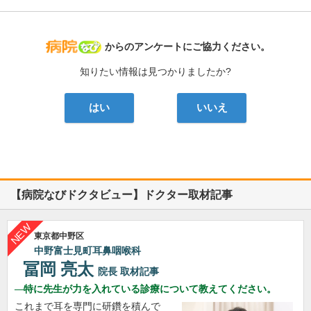
病院なび
からのアンケートにご協力ください。
知りたい情報は見つかりましたか?
はい
いいえ
【病院なびドクタビュー】ドクター取材記事
東京都中野区
中野富士見町耳鼻咽喉科
冨岡 亮太
院長
取材記事
特に先生が力を入れている診療について教えてください。
これまで耳を専門に研鑽を積んで