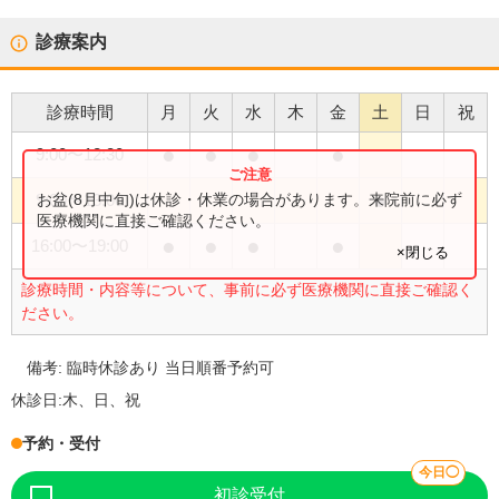
診療案内
診療時間
月
火
水
木
金
土
日
祝
●
●
●
●
9:00
〜
12:30
●
お盆(8月中旬)は休診・休業の場合があります。来院前に必ず
9:00
〜
13:00
医療機関に直接ご確認ください。
●
●
●
●
16:00
〜
19:00
×閉じる
診療時間・内容等について、事前に必ず医療機関に直接ご確認く
ださい。
備考:
臨時休診あり 当日順番予約可
休診日:
木、日、祝
予約・受付
今日◯
初診受付