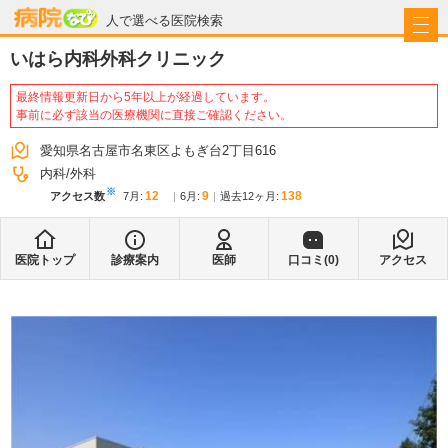
病院なび
人で選べる医院検索
いはら内科外科クリニック
最終情報更新日から5年以上が経過しています。
事前に必ず該当の医療機関に直接ご確認ください。
愛知県名古屋市名東区よもぎ台2丁目616
内科
外科
※
12
9
138
アクセス数
7月
:
6月
:
過去12ヶ月:
医院トップ
診療案内
医師
口コミ(
0
)
アクセス