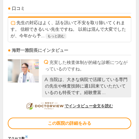
口コミ
先生の対応はよく、話を訊いて不安を取り除いてくれま
す。 信頼できるいい先生ですね。 以前は混んで大変でした
が、今年から予...
もっと読む
海野一雅
院長
にインタビュー
充実した検査体制が的確な診断につなが
っているのですね。
当院は、大きな病院で活躍している専門
の先生や検査技師に週1回来ていただいて
いるのも特長です。経験豊富…
DOCTORVIEW
でインタビュー全文を読む
この医院の詳細をみる
※
アクセス数