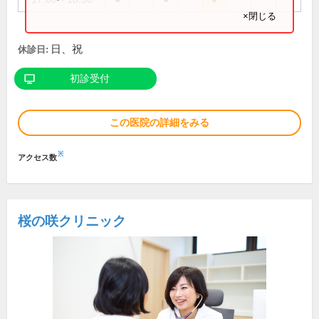
×閉じる
日、祝
休診日:
初診受付
この医院の詳細をみる
※
アクセス数
桜の咲クリニック