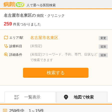
病院なび
人で選べる医院検索
名古屋市名東区の
病院・クリニック
259
件見つかりました
名古屋市名東区
エリア/駅
変更
(未指定)
診療科目
追加
(未指定)フリーワード、予約、専門、症状など
詳細条件
追加
で検索できます
検索する
一覧表示
地図で検索
259
件中、
1～15件