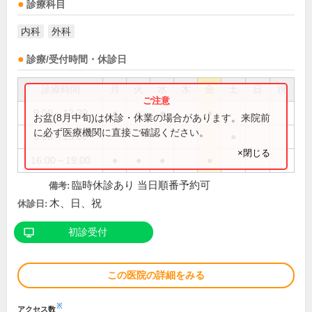
診療科目
内科
外科
診療/受付時間・休診日
診療時間
月
火
水
木
金
土
日
祝
9:00～12:30
●
●
●
●
お盆(8月中旬)は休診・休業の場合があります。来院前
に必ず医療機関に直接ご確認ください。
9:00～13:00
●
×閉じる
16:00～19:00
●
●
●
●
臨時休診あり 当日順番予約可
備考:
木、日、祝
休診日:
初診受付
この医院の詳細をみる
※
アクセス数