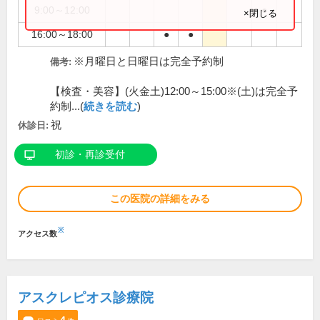
9:00～12:00
●
×閉じる
16:00～18:00
●
●
※月曜日と日曜日は完全予約制
備考:
【検査・美容】(火金土)12:00～15:00※(土)は完全予
約制...(
続きを読む
)
祝
休診日:
初診・再診受付
この医院の詳細をみる
※
アクセス数
アスクレピオス診療院