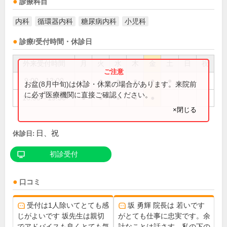
診療科目
内科
循環器内科
糖尿病内科
小児科
診療/受付時間・休診日
外来受付時間
月
火
水
木
金
土
日
祝
9:00～13:00
●
●
●
●
●
●
お盆(8月中旬)は休診・休業の場合があります。来院前
に必ず医療機関に直接ご確認ください。
16:30～19:30
●
●
●
●
●
×閉じる
日、祝
休診日:
初診受付
口コミ
受付は1人除いてとても感
坂 勇輝 院長は 若いです
じがよいです 坂先生は親切
がとても仕事に忠実です。余
でアドバイスも良くとても気
計なことは話さす、私の下の