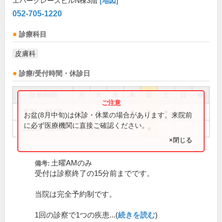
エバーグレーズビルN棟3階
[地図]
052-705-1220
診療科目
皮膚科
診療/受付時間・休診日
診療時間
月
火
水
木
金
土
日
祝
9:30～13:00
●
●
●
●
●
お盆(8月中旬)は休診・休業の場合があります。来院前
に必ず医療機関に直接ご確認ください。
15:30～18:30
●
●
●
●
×閉じる
土曜AMのみ
備考:
受付は診察終了の15分前までです。
当院は完全予約制です。
1回の診察で1つの疾患...(
続きを読む
)