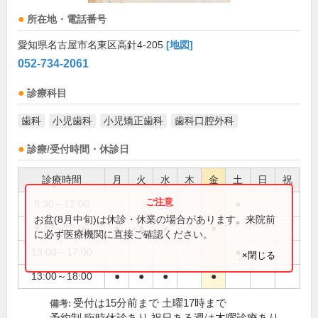
所在地・電話番号
愛知県名古屋市名東区高針4-205
[地図]
052-734-2061
診療科目
歯科
小児歯科
小児矯正歯科
歯科口腔外科
診療/受付時間・休診日
診療時間
月
火
水
木
金
土
日
祝
8:30～12:00
●
お盆(8月中旬)は休診・休業の場合があります。来院前
9:30～12:00
●
●
●
●
に必ず医療機関に直接ご確認ください。
13:00～17:00
●
×閉じる
13:00～18:00
●
●
●
●
受付は15分前まで 土曜17時まで
備考: