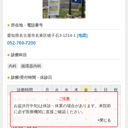
所在地・電話番号
愛知県名古屋市名東区猪子石3-1214-1
[地図]
052-769-7200
診療科目
内科
循環器内科
診療/受付時間・休診日
診療時間
月
火
水
木
金
土
日
祝
9:00～12:00
●
●
●
●
●
●
お盆(8月中旬)は休診・休業の場合があります。来院前
14:30～18:30
●
●
に必ず医療機関に直接ご確認ください。
15:30～18:30
●
●
●
●
×閉じる