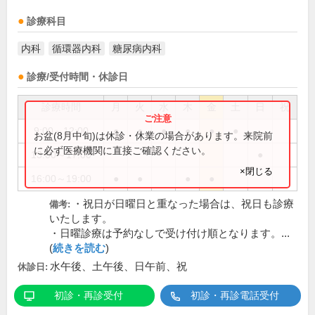
診療科目
内科
循環器内科
糖尿病内科
診療/受付時間・休診日
診療時間
月
火
水
木
金
土
日
祝
9:00～12:00
●
●
●
●
●
●
お盆(8月中旬)は休診・休業の場合があります。来院前
に必ず医療機関に直接ご確認ください。
13:00～17:00
●
×閉じる
16:00～19:00
●
●
●
●
・祝日が日曜日と重なった場合は、祝日も診療
備考:
いたします。
・日曜診療は予約なしで受け付け順となります。...
(
続きを読む
)
水午後、土午後、日午前、祝
休診日:
初診・再診受付
初診・再診電話受付