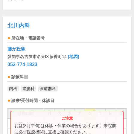
北川内科
所在地・電話番号
藤が丘駅
愛知県名古屋市名東区藤香町14
[地図]
052-774-1833
診療科目
内科
胃腸科
循環器科
診療/受付時間・休診日
診療時間
月
火
水
木
金
土
日
祝
9:00～11:45
●
●
●
●
●
お盆(8月中旬)は休診・休業の場合があります。来院前
に必ず医療機関に直接ご確認ください。
17:00～18:30
●
●
●