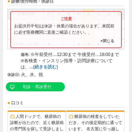
診療/受付時間・休診日
診療時間
月
火
水
木
金
土
日
祝
9:30～13:00
●
●
お盆(8月中旬)は休診・休業の場合があります。来院前
に必ず医療機関に直接ご確認ください。
10:00～13:00
●
●
●
×閉じる
15:00～18:30
●
●
●
●
●
※午前受付…12:30まで 午後受付…18:00まで
備考:
※各検査・インスリン指導・訪問診療について
は、...(
続きを読む
)
火、水、祝
休診日:
初診・再診受付
口コミ
人間ドックで、糖尿病の
糖尿病の検査をしていた
診断が出たので、近く糖尿病
だき、その後定期的に通って
の専門医を探して受診しまし
います。 名古屋に引っ越し