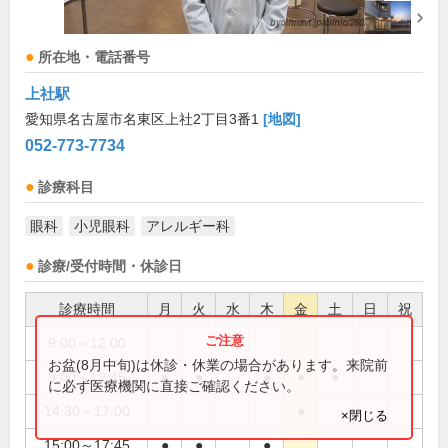
所在地・電話番号
上社駅
愛知県名古屋市名東区上社2丁目3番1
[地図]
052-773-7734
診療科目
眼科
小児眼科
アレルギー科
診療/受付時間・休診日
診療時間
月
火
水
木
金
土
日
祝
9:00～12:00
●
お盆(8月中旬)は休診・休業の場合があります。来院前
9:00～12:45
●
●
●
●
●
に必ず医療機関に直接ご確認ください。
14:30～17:00
●
×閉じる
15:00～17:45
●
●
●