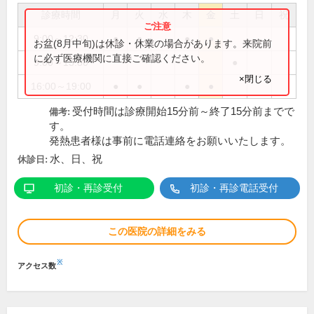
診療時間
月
火
水
木
金
土
日
祝
9:00～12:30
●
●
●
●
お盆(8月中旬)は休診・休業の場合があります。来院前
に必ず医療機関に直接ご確認ください。
9:00～13:30
●
×閉じる
16:00～19:00
●
●
●
●
受付時間は診療開始15分前～終了15分前までで
備考:
す。
発熱患者様は事前に電話連絡をお願いいたします。
水、日、祝
休診日:
初診・再診受付
初診・再診電話受付
この医院の詳細をみる
※
アクセス数