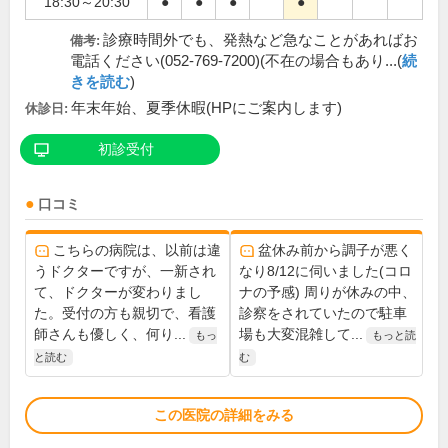
18:30～20:30
●
●
●
●
診療時間外でも、発熱など急なことがあればお
備考:
電話ください(052-769-7200)(不在の場合もあり...(
続
きを読む
)
年末年始、夏季休暇(HPにご案内します)
休診日:
初診受付
口コミ
こちらの病院は、以前は違
盆休み前から調子が悪く
うドクターですが、一新され
なり8/12に伺いました(コロ
て、ドクターが変わりまし
ナの予感) 周りが休みの中、
た。受付の方も親切で、看護
診察をされていたので駐車
師さんも優しく、何り...
場も大変混雑して...
もっ
もっと読
と読む
む
この医院の詳細をみる