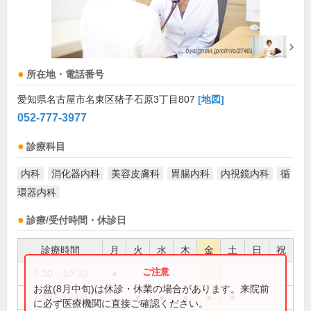
所在地・電話番号
愛知県名古屋市名東区猪子石原3丁目807
[地図]
052-777-3977
診療科目
内科
消化器内科
美容皮膚科
胃腸内科
内視鏡内科
循
環器内科
診療/受付時間・休診日
診療時間
月
火
水
木
金
土
日
祝
7:30～10:30
●
お盆(8月中旬)は休診・休業の場合があります。来院前
7:30～12:00
●
●
●
●
●
に必ず医療機関に直接ご確認ください。