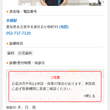
所在地・電話番号
本郷駅
愛知県名古屋市名東区石が根町93
[地図]
052-737-7120
診療科目
歯科
小児歯科
診療/受付時間・休診日
診療時間
月
火
水
木
金
土
日
祝
9:00～12:30
●
●
●
●
●
お盆(8月中旬)は休診・休業の場合があります。来院前
に必ず医療機関に直接ご確認ください。
14:30～17:30
●
×閉じる
14:30～19:00
●
●
●
●
木、日、祝
休診日: