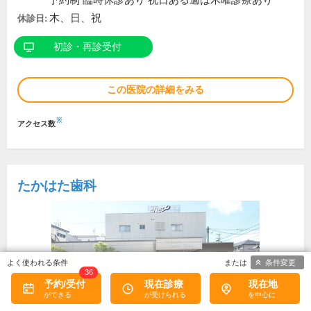
予約制 臨時休診あり 祝日ある週は木曜診療あり
木、日、祝
休診日:
初診・再診受付
この医院の詳細をみる
※
アクセス数
たかはた歯科
条件変更
36
予約/受付
現在診療
現在地