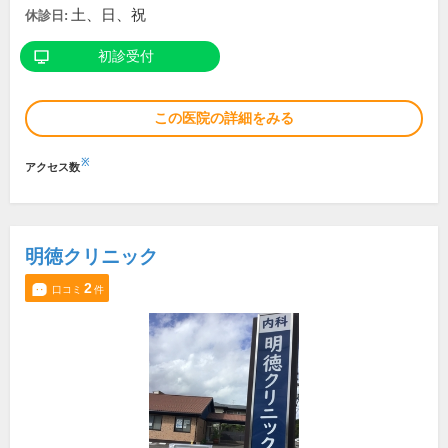
土、日、祝
休診日:
初診受付
この医院の詳細をみる
※
アクセス数
明徳クリニック
2
口コミ
件