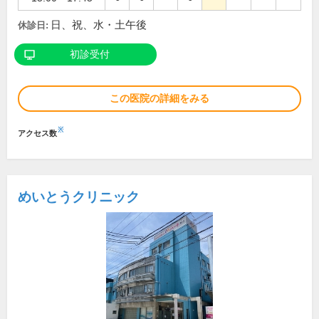
日、祝、水・土午後
休診日:
初診受付
この医院の詳細をみる
※
アクセス数
めいとうクリニック