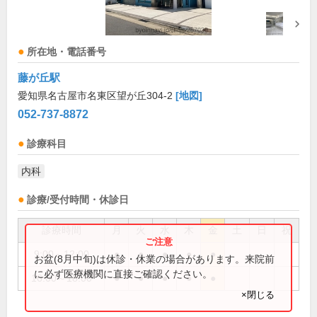
所在地・電話番号
藤が丘駅
愛知県名古屋市名東区望が丘304-2
[地図]
052-737-8872
診療科目
内科
診療/受付時間・休診日
診療時間
月
火
水
木
金
土
日
祝
9:00～12:00
●
●
●
●
●
お盆(8月中旬)は休診・休業の場合があります。来院前
に必ず医療機関に直接ご確認ください。
16:00～18:00
●
●
●
●
●
×閉じる