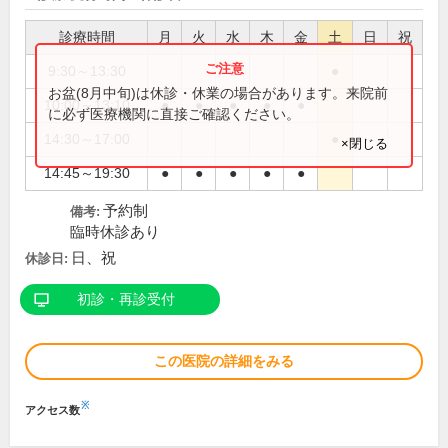
診療時間
月
火
水
木
金
土
日
祝
9:30～13:30
●
お盆(8月中旬)は休診・休業の場合があります。来院前
10:00～13:10
●
●
●
●
●
に必ず医療機関に直接ご確認ください。
14:30～17:00
●
×閉じる
14:45～19:30
●
●
●
●
●
予約制
備考:
臨時休診あり
日、祝
休診日:
初診・再診受付
この医院の詳細をみる
※
アクセス数