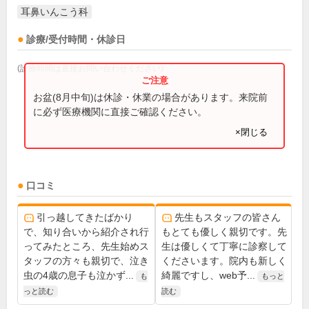
耳鼻いんこう科
診療/受付時間・休診日
(診療時間は直接お問い合わせください)
お盆(8月中旬)は休診・休業の場合があります。来院前
に必ず医療機関に直接ご確認ください。
×閉じる
口コミ
引っ越してきたばかり
先生もスタッフの皆さん
で、知り合いから紹介され行
もとても優しく親切です。先
ってみたところ、先生始めス
生は優しくて丁寧に診察して
タッフの方々も親切で、泣き
くださいます。院内も新しく
虫の4歳の息子も泣かず...
綺麗ですし、web予...
も
もっと
っと読む
読む