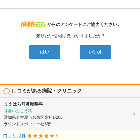
病院なび
からのアンケートにご協力ください。
知りたい情報は見つかりましたか?
はい
いいえ
口コミがある病院・クリニック
まえはら耳鼻咽喉科
耳鼻いんこう科
愛知県名古屋市名東区高社1-266
ラウンドスポット一社3階
5
口コミ: 2件