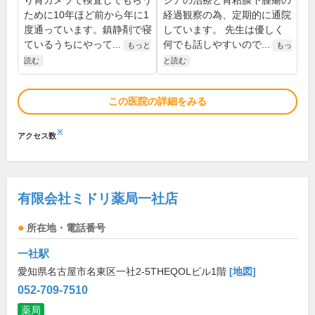
り胃カメラで検査してもらう
シアの治療と胃粘膜下腫瘍の
ために10年ほど前から年に1
経過観察の為、定期的に通院
度通っています。鎮静剤で寝
しています。 先生は優しく
ているうちにやって...
何でも話しやすいので...
もっと
もっ
読む
と読む
この医院の詳細をみる
※
アクセス数
有限会社ミドリ薬局一社店
所在地・電話番号
一社駅
愛知県名古屋市名東区一社2-5THEQOLビル1階
[地図]
052-709-7510
薬局