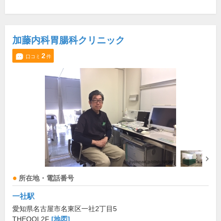
加藤内科胃腸科クリニック
2
口コミ
件
所在地・電話番号
一社駅
愛知県名古屋市名東区一社2丁目5
THEQOL2F
[地図]