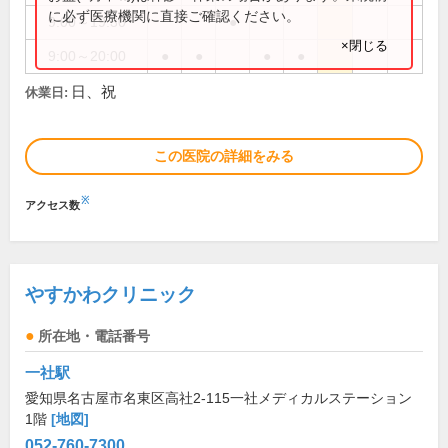
に必ず医療機関に直接ご確認ください。
9:00～19:30
●
×閉じる
9:00～20:00
●
●
●
●
日、祝
休業日:
この医院の詳細をみる
※
アクセス数
やすかわクリニック
所在地・電話番号
一社駅
愛知県名古屋市名東区高社2-115一社メディカルステーション
1階
[地図]
052-760-7300