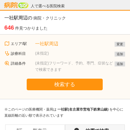
病院なび
人で選べる医院検索
一社駅周辺の
病院・クリニック
646
件見つかりました
一社駅周辺
エリア/駅
変更
(未指定)
診療科目
追加
(未指定)フリーワード、予約、専門、症状など
詳細条件
追加
で検索できます
検索する
※このページの医療機関・薬局は
一社駅(名古屋市営地下鉄東山線)
を中心に
直線距離の近い順で表示されています