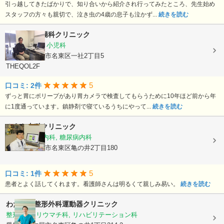
引っ越してきたばかりで、知り合いから紹介され行ってみたところ、先生始め
スタッフの方々も親切で、泣き虫の4歳の息子も泣かず...
続きを読む
加藤内科胃腸科クリニック
内科, 胃腸科, 小児科
愛知県名古屋市名東区一社2丁目5
THEQOL2F
5
口コミ: 2件
ずっと胃にポリープがあり胃カメラで検査してもらうために10年ほど前から年
に1度通っています。鎮静剤で寝ているうちにやって...
続きを読む
みうら内科クリニック
内科, 内分泌内科, 糖尿病内科
愛知県名古屋市名東区亀の井2丁目180
5
口コミ: 1件
患者とよく話してくれます。看護師さんは明るくて親しみ易い。
続きを読む
わたなべ整形外科運動器クリニック
整形外科, リウマチ科, リハビリテーション科