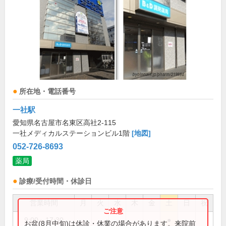
所在地・電話番号
一社駅
愛知県名古屋市名東区高社2-115
一社メディカルステーションビル1階
[地図]
052-726-8693
薬局
診療/受付時間・休診日
営業時間
月
火
水
木
金
土
日
祝
9:00～17:30
●
お盆(8月中旬)は休診・休業の場合があります。来院前