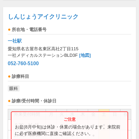
しんじょうアイクリニック
所在地・電話番号
一社駅
愛知県名古屋市名東区高社2丁目115
一社メディカルステーションBLD3F
[地図]
052-760-5100
診療科目
眼科
診療/受付時間・休診日
外来受付時間
月
火
水
木
金
土
日
祝
8:30～11:45
●
●
●
●
●
お盆(8月中旬)は休診・休業の場合があります。来院前
に必ず医療機関に直接ご確認ください。
15:30～18:15
●
●
●
●