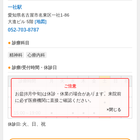
一社駅
愛知県名古屋市名東区一社1-86
大進ビル 5階
[地図]
052-703-8787
診療科目
精神科
心療内科
診療/受付時間・休診日
診療時間
月
火
水
木
金
土
日
祝
10:00～13:00
●
●
●
●
お盆(8月中旬)は休診・休業の場合があります。来院前
に必ず医療機関に直接ご確認ください。
15:00～17:00
●
×閉じる
15:00～19:00
●
●
●
●
火、日、祝
休診日: