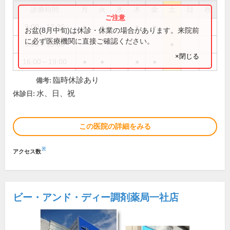
診療時間
月
火
水
木
金
土
日
祝
9:00～12:30
●
●
●
●
お盆(8月中旬)は休診・休業の場合があります。来院前
に必ず医療機関に直接ご確認ください。
9:00～13:00
●
×閉じる
16:00～19:00
●
●
●
●
臨時休診あり
備考:
水、日、祝
休診日:
この医院の詳細をみる
※
アクセス数
ビー・アンド・ディー調剤薬局一社店