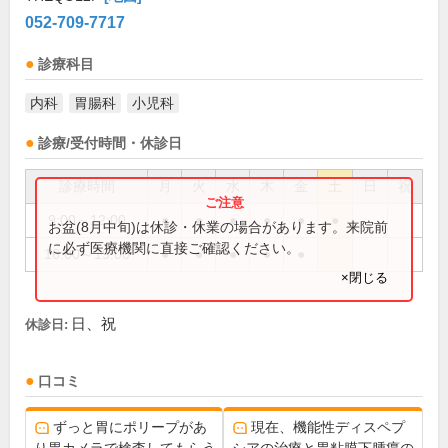
052-709-7717
診療科目
内科
胃腸科
小児科
診療/受付時間・休診日
診療時間
月
火
水
木
金
土
日
祝
9:00～12:00
●
●
●
●
●
●
お盆(8月中旬)は休診・休業の場合があります。来院前
に必ず医療機関に直接ご確認ください。
16:00～19:00
●
●
●
●
●
×閉じる
日、祝
休診日:
口コミ
ずっと胃にポリープがあ
現在、機能性ディスペプ