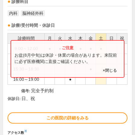
診療科目
内科
脳神経外科
診療/受付時間・休診日
診療時間
月
火
水
木
金
土
日
祝
9:00～12:00
●
●
●
●
●
●
お盆(8月中旬)は休診・休業の場合があります。来院前
15:30～17:30
●
に必ず医療機関に直接ご確認ください。
15:30～18:30
●
×閉じる
16:00～19:00
●
完全予約制
備考:
日、祝
休診日:
この医院の詳細をみる
※
アクセス数