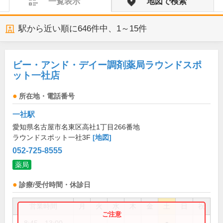
一覧表示
地図で検索
駅から近い順に
646
件中、
1～15件
ビー・アンド・デイー調剤薬局ラウンドスポ
ット一社店
所在地・電話番号
一社駅
愛知県名古屋市名東区高社1丁目266番地
ラウンドスポット一社3F
[地図]
052-725-8555
薬局
診療/受付時間・休診日
営業時間
月
火
水
木
金
土
日
祝