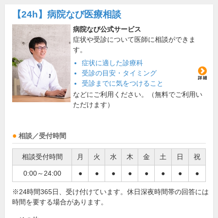
【24h】
病院なび医療相談
病院なび公式サービス
症状や受診について医師に相談ができま
す。
症状に適した診療科
受診の目安・タイミング
受診までに気をつけること
などにご利用ください。（無料でご利用い
ただけます）
相談／受付時間
相談受付時間
月
火
水
木
金
土
日
祝
0:00～24:00
●
●
●
●
●
●
●
●
※24時間365日、受け付けています。休日深夜時間帯の回答には
時間を要する場合があります。