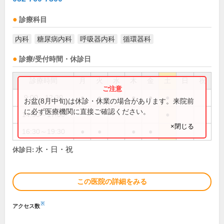
診療科目
内科
糖尿病内科
呼吸器内科
循環器科
診療/受付時間・休診日
診療時間
月
火
水
木
金
土
日
祝
9:00～12:30
●
●
●
●
●
お盆(8月中旬)は休診・休業の場合があります。来院前
に必ず医療機関に直接ご確認ください。
14:30～17:00
●
×閉じる
16:30～19:30
●
●
●
●
水・日・祝
休診日:
この医院の詳細をみる
※
アクセス数