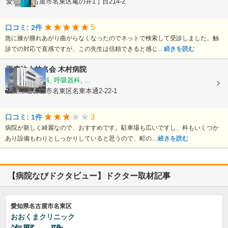
愛知県名古屋市名東区亀の井1丁目214-2
5
口コミ: 2件
急に膝が腫れあがり曲がらなくなったのでネットで検索して受診しました。触
診での対応で直感ですが、この先生は信頼できると感じ...
続きを読む
医療法人桂名会
木村病院
内科, 神経内科, 呼吸器科, ...
愛知県名古屋市名東区名東本通2-22-1
3
口コミ: 1件
病院が新しく綺麗なので、おすすめです。駐車場も広いですし、科もいくつか
あり設備もわりとしっかりしていると思うので、町の...
続きを読む
【病院なびドクタビュー】ドクター取材記事
愛知県名古屋市名東区
おおくまクリニック