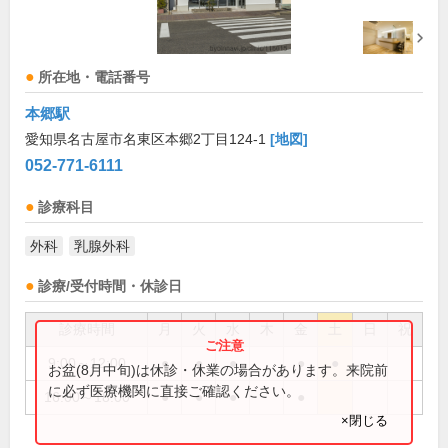
所在地・電話番号
本郷駅
愛知県名古屋市名東区本郷2丁目124-1
[地図]
052-771-6111
診療科目
外科
乳腺外科
診療/受付時間・休診日
診療時間
月
火
水
木
金
土
日
祝
9:00～12:00
●
●
●
●
●
お盆(8月中旬)は休診・休業の場合があります。来院前
に必ず医療機関に直接ご確認ください。
16:00～18:00
●
●
●
●
×閉じる