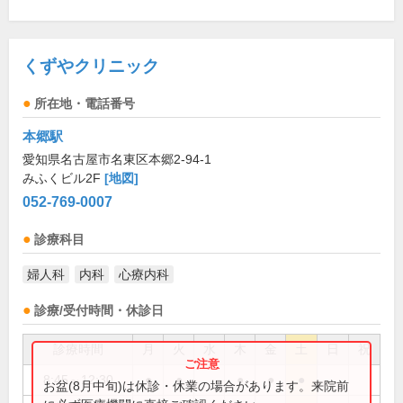
くずやクリニック
所在地・電話番号
本郷駅
愛知県名古屋市名東区本郷2-94-1
みふくビル2F
[地図]
052-769-0007
診療科目
婦人科
内科
心療内科
診療/受付時間・休診日
診療時間
月
火
水
木
金
土
日
祝
8:45～12:30
●
●
●
●
●
お盆(8月中旬)は休診・休業の場合があります。来院前