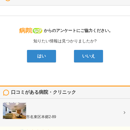
病院なび
からのアンケートにご協力ください。
知りたい情報は見つかりましたか?
はい
いいえ
口コミがある病院・クリニック
竹内内科
内科, 小児科
愛知県名古屋市名東区本郷2-89