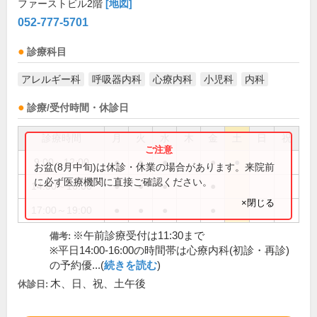
ファーストビル2階
[地図]
052-777-5701
診療科目
アレルギー科
呼吸器内科
心療内科
小児科
内科
診療/受付時間・休診日
診療時間
月
火
水
木
金
土
日
祝
9:00～12:00
●
●
●
●
●
お盆(8月中旬)は休診・休業の場合があります。来院前
に必ず医療機関に直接ご確認ください。
14:00～16:00
●
●
●
●
×閉じる
17:00～19:00
●
●
●
●
※午前診療受付は11:30まで
備考:
※平日14:00-16:00の時間帯は心療内科(初診・再診)
の予約優...(
続きを読む
)
木、日、祝、土午後
休診日: