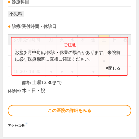
診療科目
小児科
診療/受付時間・休診日
外来受付時間
月
火
水
木
金
土
日
祝
9:00～12:00
●
●
●
●
お盆(8月中旬)は休診・休業の場合があります。来院前
に必ず医療機関に直接ご確認ください。
9:00～13:30
●
×閉じる
15:30～18:30
●
●
●
●
土曜13:30まで
備考:
木・日・祝
休診日:
この医院の詳細をみる
※
アクセス数