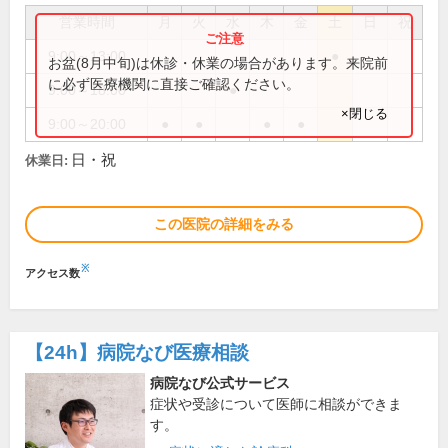
営業時間
月
火
水
木
金
土
日
祝
9:00～13:00
●
お盆(8月中旬)は休診・休業の場合があります。来院前
に必ず医療機関に直接ご確認ください。
9:00～18:00
●
×閉じる
9:00～20:00
●
●
●
●
日・祝
休業日:
この医院の詳細をみる
※
アクセス数
【24h】
病院なび医療相談
病院なび公式サービス
症状や受診について医師に相談ができま
す。