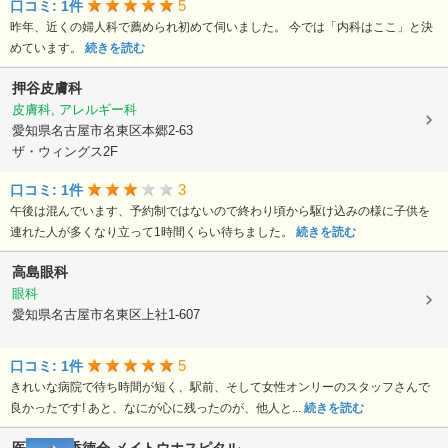
5
口コミ: 1件
昨年、近くの婦人科で薦められ初めて伺いました。 今では「内科はここ」と決
めています。
続きを読む
押谷皮膚科
皮膚科, アレルギー科
愛知県名古屋市名東区本郷2-63
ザ・ウィングス2F
3
口コミ: 1件
午後は混んでいます、予約制ではないので終わり頃から駆け込みの様に子供を
連れた人が多くなり立って1時間くらい待ちました。
続きを読む
高島眼科
眼科
愛知県名古屋市名東区上社1-607
5
口コミ: 1件
きれいな病院で待ち時間が短く、駅前、そして女性オンリーのスタッフさんで
良かったです! あと、なにが心に残ったのが、他人と...
続きを読む