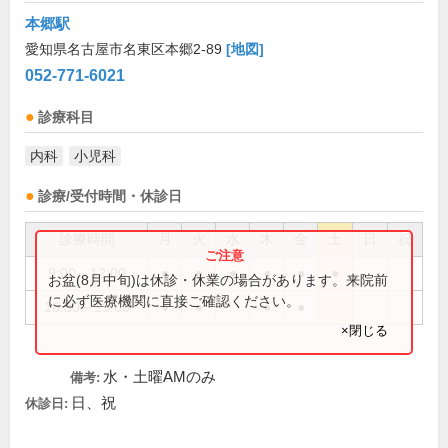
本郷駅
愛知県名古屋市名東区本郷2-89
[地図]
052-771-6021
診療科目
内科
小児科
診療/受付時間・休診日
診療時間
月
火
水
木
金
土
日
祝
9:00～12:00
●
●
●
●
●
●
お盆(8月中旬)は休診・休業の場合があります。来院前
に必ず医療機関に直接ご確認ください。
16:30～19:00
●
●
●
●
×閉じる
水・土曜AMのみ
備考:
日、祝
休診日: