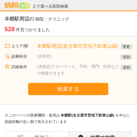
病院なび
人で選べる医院検索
本郷駅周辺の
病院・クリニック
528
件見つかりました
本郷駅周辺(名古屋市営地下鉄東山線)
エリア/駅
変更
(未指定)
診療科目
追加
(未指定)フリーワード、予約、専門、症状など
詳細条件
追加
で検索できます
検索する
※このページの医療機関・薬局は
本郷駅(名古屋市営地下鉄東山線)
を中心に
直線距離の近い順で表示されています