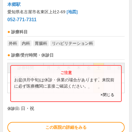
本郷駅
愛知県名古屋市名東区上社2-69
[地図]
052-771-7311
診療科目
外科
内科
胃腸科
リハビリテーション科
診療/受付時間・休診日
診療時間
月
火
水
木
金
土
日
祝
9:00～12:00
●
●
●
●
●
●
お盆(8月中旬)は休診・休業の場合があります。来院前
に必ず医療機関に直接ご確認ください。
16:30～19:30
●
●
●
●
●
●
×閉じる
日・祝
休診日:
この医院の詳細をみる