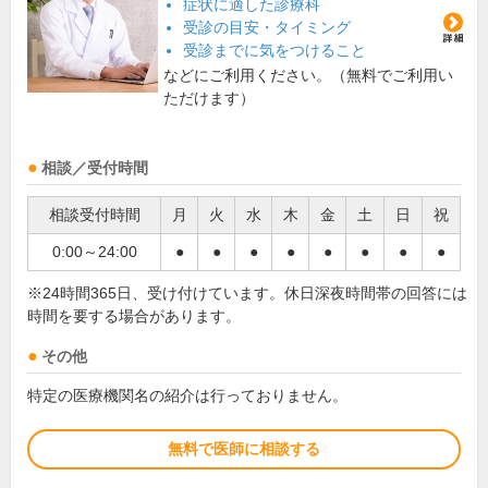
症状に適した診療科
受診の目安・タイミング
受診までに気をつけること
などにご利用ください。（無料でご利用い
ただけます）
相談／受付時間
相談受付時間
月
火
水
木
金
土
日
祝
0:00～24:00
●
●
●
●
●
●
●
●
※24時間365日、受け付けています。休日深夜時間帯の回答には
時間を要する場合があります。
その他
特定の医療機関名の紹介は行っておりません。
無料で医師に相談する