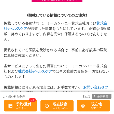
《掲載している情報についてのご注意》
掲載している各種情報は、ミーカンパニー株式会社および
株式会
社eヘルスケア
が調査した情報をもとにしています。 正確な情報掲
載に努めておりますが、内容を完全に保証するものではありませ
ん。
掲載されている医院を受診される場合は、事前に必ず該当の医院
に直接ご確認ください。
当サービスによって生じた損害について、ミーカンパニー株式会
社および
株式会社eヘルスケア
ではその賠償の責任を一切負わない
ものとします。
掲載情報に誤りがある場合には、お手数ですが、
お問い合わせフ
ォーム
からご連絡をいただけますようお願いいたします。
条件変更
※お電話での対応は行っておりません
75
予約/受付
現在診療
現在地
病院なびトップ
>
愛知県
>
本郷駅周辺(名古屋市営地下鉄東山線)