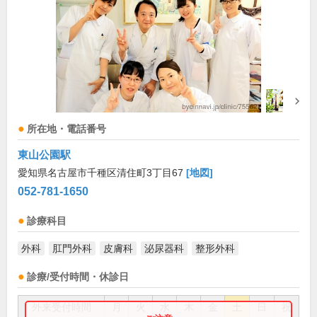
所在地・電話番号
東山公園駅
愛知県名古屋市千種区清住町3丁目67
[地図]
052-781-1650
診療科目
外科
肛門外科
皮膚科
泌尿器科
整形外科
診療/受付時間・休診日
外来受付時間
月
火
水
木
金
土
日
祝