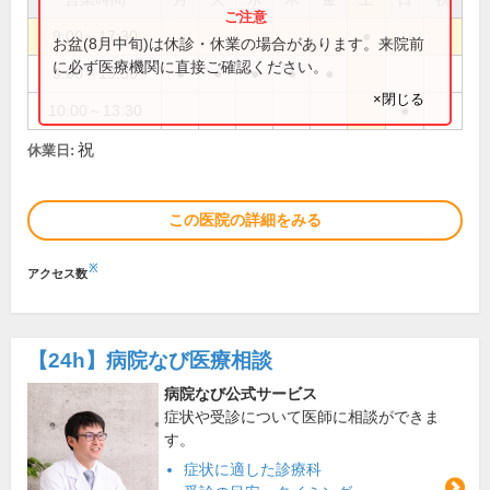
9:00～17:30
●
お盆(8月中旬)は休診・休業の場合があります。来院前
に必ず医療機関に直接ご確認ください。
9:00～19:30
●
●
●
●
●
×閉じる
10:00～13:30
●
祝
休業日:
この医院の詳細をみる
※
アクセス数
【24h】
病院なび医療相談
病院なび公式サービス
症状や受診について医師に相談ができま
す。
症状に適した診療科