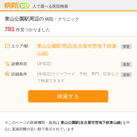
病院なび
人で選べる医院検索
東山公園駅周辺の
病院・クリニック
781
件見つかりました
東山公園駅周辺(名古屋市営地下鉄東
エリア/駅
変更
山線)
(未指定)
診療科目
追加
(未指定)フリーワード、予約、専門、症状など
詳細条件
追加
で検索できます
検索する
※このページの医療機関・薬局は
東山公園駅(名古屋市営地下鉄東山線)
を中
心に直線距離の近い順で表示されています