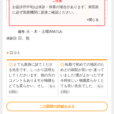
8:30～11:45
●
●
●
●
●
●
お盆(8月中旬)は休診・休業の場合があります。来院前
に必ず医療機関に直接ご確認ください。
16:00～18:45
●
●
●
×閉じる
火・木・土曜AMのみ
備考:
日、祝
休診日:
口コミ
とても親身に診てくださ
転勤で初めての地区のた
る先生です。しっかり説明も
めどの病院が良いか 迷って
してくださいます。他の方の
いました!運がよかったです
コメントもありますが物腰も
今時珍しい 物腰柔らかくと
とても柔らかい。そし...
ても良い先生でした...
もっ
もっ
と読む
と読む
この医院の詳細をみる