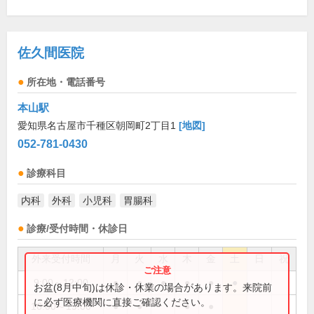
佐久間医院
所在地・電話番号
本山駅
愛知県名古屋市千種区朝岡町2丁目1
[地図]
052-781-0430
診療科目
内科
外科
小児科
胃腸科
診療/受付時間・休診日
外来受付時間
月
火
水
木
金
土
日
祝
9:00～12:00
●
●
●
●
●
●
お盆(8月中旬)は休診・休業の場合があります。来院前
に必ず医療機関に直接ご確認ください。
16:00～19:00
●
●
●
●