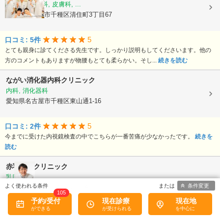
外科, 肛門外科, 皮膚科, ...
愛知県名古屋市千種区清住町3丁目67
5
口コミ: 5件
とても親身に診てくださる先生です。しっかり説明もしてくださいます。他の
方のコメントもありますが物腰もとても柔らかい。そし...
続きを読む
ながい消化器内科クリニック
内科, 消化器科
愛知県名古屋市千種区東山通1-16
5
口コミ: 2件
今までに受けた内視鏡検査の中でこちらが一番苦痛が少なかったです。
続きを
読む
赤羽乳腺クリニック
乳腺外科
条件変更
愛知県名古屋市千種区四谷通1-13
105
ノア四ツ谷ビル3F
予約/受付
現在診療
現在地
5
口コミ: 1件