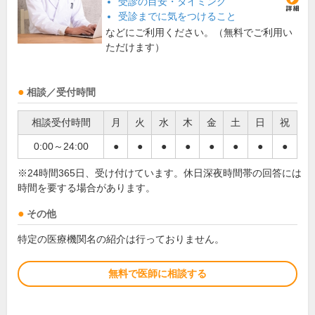
受診の目安・タイミング
受診までに気をつけること
などにご利用ください。（無料でご利用い
ただけます）
相談／受付時間
相談受付時間
月
火
水
木
金
土
日
祝
0:00～24:00
●
●
●
●
●
●
●
●
※24時間365日、受け付けています。休日深夜時間帯の回答には
時間を要する場合があります。
その他
特定の医療機関名の紹介は行っておりません。
無料で医師に相談する