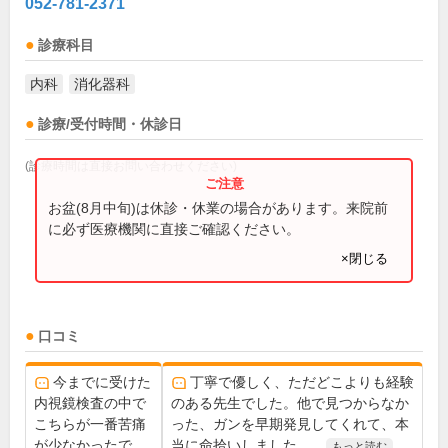
052-781-2371
診療科目
内科
消化器科
診療/受付時間・休診日
(診療時間は直接お問い合わせください)
お盆(8月中旬)は休診・休業の場合があります。来院前
に必ず医療機関に直接ご確認ください。
×閉じる
口コミ
今までに受けた
丁寧で優しく、ただどこよりも経験
内視鏡検査の中で
のある先生でした。他で見つからなか
こちらが一番苦痛
った、ガンを早期発見してくれて、本
が少なかったで
当に命拾いしました。...
もっと読む