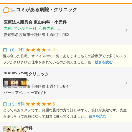
口コミがある病院・クリニック
医療法人順秀会
東山内科・小児科
内科, アレルギー科, 心療内科, ...
愛知県名古屋市千種区東山通5丁目103
4
口コミ: 1件
混み合った住宅、オフィス街の一角にありますこちらの診療所では多くのスタ
ッフがきびきびと仕事をされているのが伺えました。あ...
続きを読む
眼科東山公園クリニック
眼科, 小児眼科
愛知県名古屋市千種区東山通4丁目6-4
パークアベニュー東山1F
5
口コミ: 5件
とってもおススメです。綺麗な受付の方で話しやすく、笑顔が素敵です。先生
も優しそうで親身になって相談に乗ってくれました。
続きを読む
佐藤外科肛門科