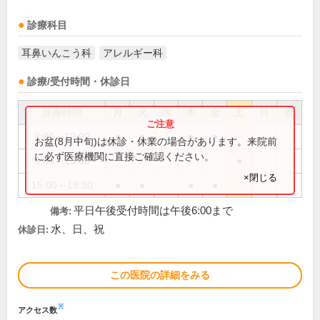
診療科目
耳鼻いんこう科
アレルギー科
診療/受付時間・休診日
診療時間
月
火
水
木
金
土
日
祝
9:00～12:00
●
●
●
●
お盆(8月中旬)は休診・休業の場合があります。来院前
に必ず医療機関に直接ご確認ください。
9:00～13:00
●
×閉じる
15:00～18:30
●
●
●
●
平日午後受付時間は午後6:00まで
備考:
水、日、祝
休診日:
この医院の詳細をみる
※
アクセス数