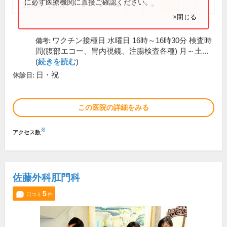
に必ず医療機関に直接ご確認ください。
16:30～19:00
●
●
●
●
×閉じる
ワクチン接種日 水曜日 16時～16時30分 検査時
備考:
間(腹部エコー、胃内視鏡、注腸検査各種) 月～土...
(
続きを読む
)
日・祝
休診日:
この医院の詳細をみる
※
アクセス数
佐藤外科肛門科
5
口コミ
件