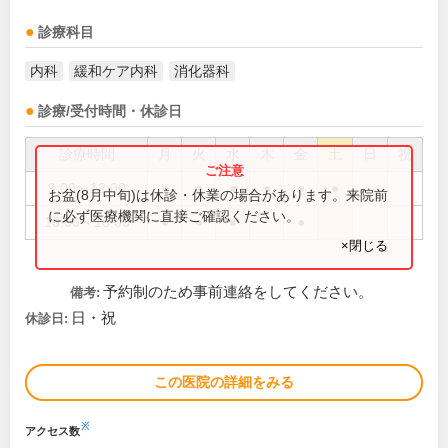
診療科目
内科
緩和ケア内科
消化器科
診療/受付時間・休診日
診療時間
月
火
水
木
金
土
日
祝
9:00～12:00
●
●
●
●
●
●
お盆(8月中旬)は休診・休業の場合があります。来院前
に必ず医療機関に直接ご確認ください。
16:00～18:00
●
●
●
●
×閉じる
予約制のため事前連絡をしてください。
備考:
日・祝
休診日:
この医院の詳細をみる
※
アクセス数