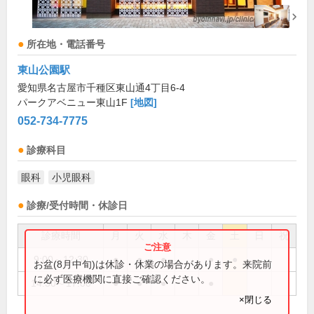
所在地・電話番号
東山公園駅
愛知県名古屋市千種区東山通4丁目6-4
パークアベニュー東山1F
[地図]
052-734-7775
診療科目
眼科
小児眼科
診療/受付時間・休診日
診療時間
月
火
水
木
金
土
日
祝
9:00～12:30
●
●
●
●
●
お盆(8月中旬)は休診・休業の場合があります。来院前
に必ず医療機関に直接ご確認ください。
14:30～17:00
●
●
●
●
×閉じる