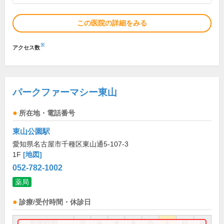
この医院の詳細をみる
※
アクセス数
パークファーマシー東山
所在地・電話番号
東山公園駅
愛知県名古屋市千種区東山通5-107-3
1F
[地図]
052-782-1002
薬局
診療/受付時間・休診日
営業時間
月
火
水
木
金
土
日
祝