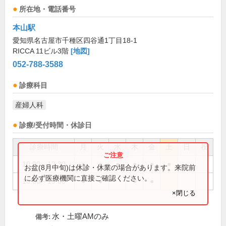
所在地・電話番号
本山駅
愛知県名古屋市千種区四谷通1丁目18-1
RICCA 11ビル3階
[地図]
052-788-3588
診療科目
産婦人科
診療/受付時間・休診日
診療時間
月
火
水
木
金
土
日
祝
10:00～12:30
●
●
●
●
●
●
お盆(8月中旬)は休診・休業の場合があります。来院前
に必ず医療機関に直接ご確認ください。
16:00～19:00
●
●
●
●
×閉じる
水・土曜AMのみ
備考: