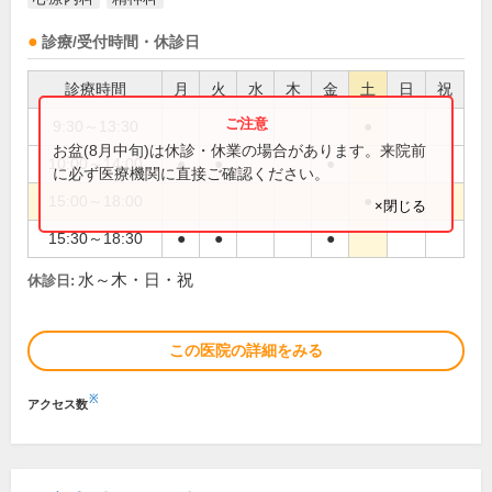
診療/受付時間・休診日
診療時間
月
火
水
木
金
土
日
祝
9:30～13:30
●
お盆(8月中旬)は休診・休業の場合があります。来院前
10:00～14:00
●
●
●
に必ず医療機関に直接ご確認ください。
15:00～18:00
●
×閉じる
15:30～18:30
●
●
●
水～木・日・祝
休診日:
この医院の詳細をみる
※
アクセス数