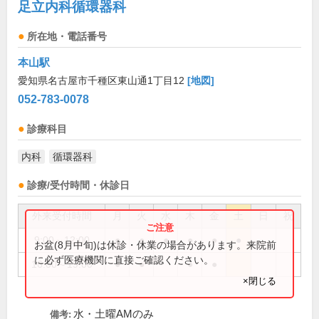
足立内科循環器科
所在地・電話番号
本山駅
愛知県名古屋市千種区東山通1丁目12
[地図]
052-783-0078
診療科目
内科
循環器科
診療/受付時間・休診日
外来受付時間
月
火
水
木
金
土
日
祝
9:00～12:00
●
●
●
●
●
●
お盆(8月中旬)は休診・休業の場合があります。来院前
に必ず医療機関に直接ご確認ください。
16:00～19:00
●
●
●
●
×閉じる
水・土曜AMのみ
備考: