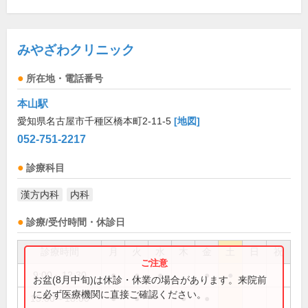
みやざわクリニック
所在地・電話番号
本山駅
愛知県名古屋市千種区橋本町2-11-5
[地図]
052-751-2217
診療科目
漢方内科
内科
診療/受付時間・休診日
診療時間
月
火
水
木
金
土
日
祝
9:00～12:30
●
●
●
●
●
お盆(8月中旬)は休診・休業の場合があります。来院前
に必ず医療機関に直接ご確認ください。
15:00～18:00
●
●
●
●