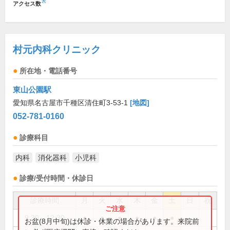
※
アクセス数
村元内科クリニック
所在地・電話番号
東山公園駅
愛知県名古屋市千種区清住町3-53-1
[地図]
052-781-0160
診療科目
内科
消化器科
小児科
診療/受付時間・休診日
診療時間
月
火
水
木
金
土
日
祝
9:30～12:30
●
●
●
●
●
●
お盆(8月中旬)は休診・休業の場合があります。来院前