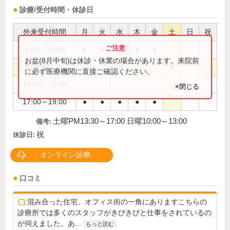
診療/受付時間・休診日
外来受付時間
月
火
水
木
金
土
日
祝
9:00～12:00
●
●
●
●
●
お盆(8月中旬)は休診・休業の場合があります。来院前
9:00～17:00
●
に必ず医療機関に直接ご確認ください。
10:00～13:00
●
×閉じる
17:00～19:00
●
●
●
●
●
土曜PM13:30～17:00 日曜10:00～13:00
備考:
祝
休診日:
オンライン診療
口コミ
混み合った住宅、オフィス街の一角にありますこちらの
診療所では多くのスタッフがきびきびと仕事をされているの
が伺えました。あ...
もっと読む